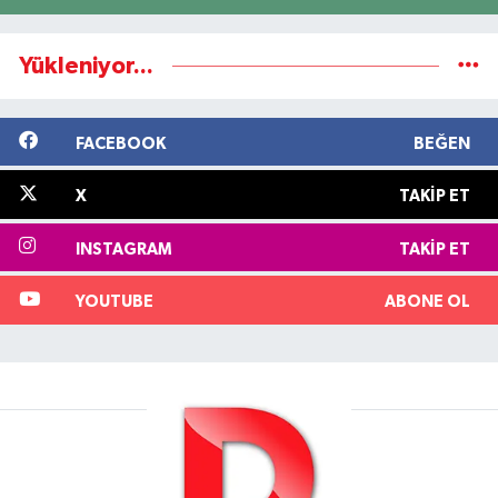
Yükleniyor...
FACEBOOK
BEĞEN
X
TAKIP ET
INSTAGRAM
TAKIP ET
YOUTUBE
ABONE OL