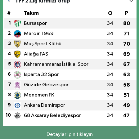
TFF 2.Lig Kırmızı Grup
#
Takım
O
P
1
Bursaspor
34
80
2
Mardin 1969
34
71
3
Muş Sport Klübü
34
70
4
Aliağa FAŞ
34
69
5
Kahramanmaraş İstiklal Spor
34
67
6
Isparta 32 Spor
34
63
7
Güzide Gebzespor
34
58
8
Menemen FK
34
51
9
Ankara Demirspor
34
49
10
68 Aksaray Belediyespor
34
47
Detaylar için tıklayın