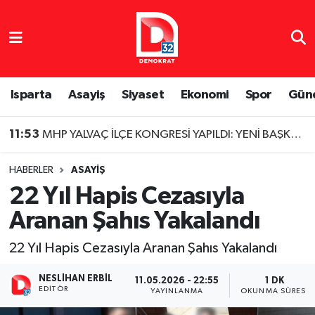
Isparta Nöbetçi Eczaneler
Isparta Hava Durumu
Isparta
Asayiş
Siyaset
Ekonomi
Spor
Gün
Isparta Namaz Vakitleri
11:53
MHP YALVAÇ İLÇE KONGRESİ YAPILDI: YENİ BAŞKAN BELLİ OLDU
Isparta Trafik Yoğunluk Haritası
HABERLER
ASAYIŞ
22 Yıl Hapis Cezasıyla
Süper Lig Puan Durumu ve Fikstür
Aranan Şahıs Yakalandı
Tüm Manşetler
22 Yıl Hapis Cezasıyla Aranan Şahıs Yakalandı
Son Dakika Haberleri
NESLIHAN ERBIL
11.05.2026 - 22:55
1 DK
EDITÖR
YAYINLANMA
OKUNMA SÜRESI
Haber Arşivi