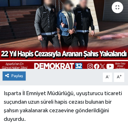
Paylaş
-
+
A
A
Isparta İl Emniyet Müdürlüğü, uyuşturucu ticareti
suçundan uzun süreli hapis cezası bulunan bir
şahsın yakalanarak cezaevine gönderildiğini
duyurdu.