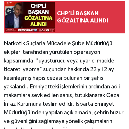
CHP’Lİ BAŞKAN
GÖZALTINA ALINDI
Narkotik Suçlarla Mücadele Şube Müdürlüğü
ekipleri tarafından yürütülen operasyon
kapsamında, "uyuşturucu veya uyarıcı madde
ticareti yapma" suçundan hakkında 22 yıl 2 ay
kesinleşmiş hapis cezası bulunan bir şahıs
yakalandı. Emniyetteki işlemlerinin ardından adli
makamlara sevk edilen şahıs, tutuklanarak Ceza
İnfaz Kurumuna teslim edildi. Isparta Emniyet
Müdürlüğü'nden yapılan açıklamada, şehrin huzur
ve güvenliğini sağlamaya yönelik çalışmaların