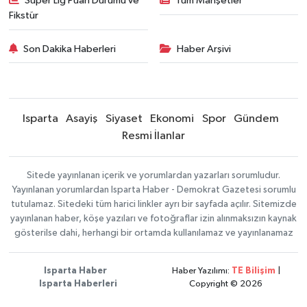
Süper Lig Puan Durumu ve
Tüm Manşetler
Fikstür
Son Dakika Haberleri
Haber Arşivi
Isparta
Asayiş
Siyaset
Ekonomi
Spor
Gündem
Resmi İlanlar
Sitede yayınlanan içerik ve yorumlardan yazarları sorumludur.
Yayınlanan yorumlardan Isparta Haber - Demokrat Gazetesi sorumlu
tutulamaz. Sitedeki tüm harici linkler ayrı bir sayfada açılır. Sitemizde
yayınlanan haber, köşe yazıları ve fotoğraflar izin alınmaksızın kaynak
gösterilse dahi, herhangi bir ortamda kullanılamaz ve yayınlanamaz
Isparta Haber
Haber Yazılımı:
TE Bilişim
|
Isparta Haberleri
Copyright © 2026