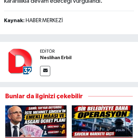
kararlılıkla devam edeceği vurgulandı.
Kaynak:
HABER MERKEZİ
EDITÖR
Neslihan Erbil
Bunlar da ilginizi çekebilir