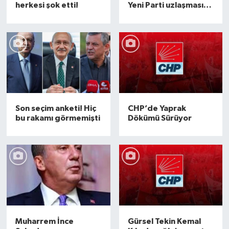
herkesi şok etti!
Yeni Parti uzlaşmasını
açıkladı
Son seçim anketi! Hiç
CHP’de Yaprak
bu rakamı görmemişti
Dökümü Sürüyor
Muharrem İnce
Gürsel Tekin Kemal