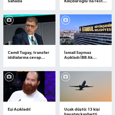
Sahada
Kılıçdaroğlu'na resti
çekti
Cemil Tugay, transfer
İsmail Saymaz
iddialarına cevap
Açıkladı İBB Ak
verdi
partiye geçiyor
Eşi Açıkladı!
Uçak düştü: 13 kişi
hayatını kaybetti