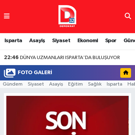
Isparta Nöbetçi Eczaneler
Isparta Hava Durumu
Isparta
Asayiş
Siyaset
Ekonomi
Spor
Gün
Isparta Namaz Vakitleri
22:46
DÜNYA UZMANLARI ISPARTA'DA BULUŞUYOR
Isparta Trafik Yoğunluk Haritası
FOTO GALERI
Süper Lig Puan Durumu ve Fikstür
Gündem
Siyaset
Asayiş
Eğitim
Sağlık
Isparta
Ha
Tüm Manşetler
Son Dakika Haberleri
Haber Arşivi