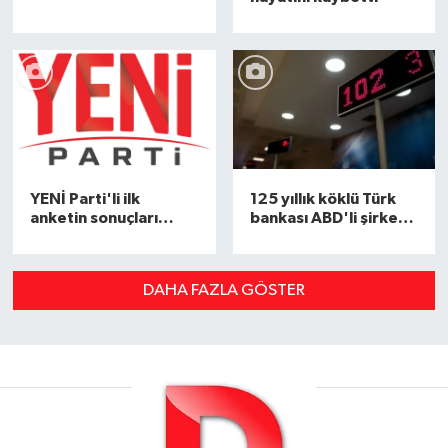
YENİ Parti'li ilk
125 yıllık köklü Türk
anketin sonuçları
bankası ABD'li şirkete
dikkat çekti
satıldı!
DAHA FAZLA GÖSTER