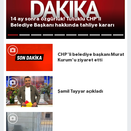
14 ay sonra özgürlük! Tutuklu CHP'li
Belediye Başkanı hakkında tahliye kararı
1
2
3
4
5
6
7
8
9
10
CHP'li belediye başkanı Murat
Kurum'u ziyaret etti
Şamil Tayyar açıkladı