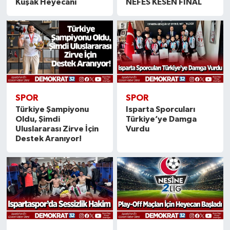
Kuşak Heyecanı
NEFES KESEN FİNAL
SPOR
SPOR
Türkiye Şampiyonu
Isparta Sporcuları
Oldu, Şimdi
Türkiye’ye Damga
Uluslararası Zirve İçin
Vurdu
Destek Aranıyor!