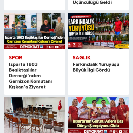
Üçüncülüğü Geldi
SPOR
SAĞLIK
Isparta 1903
Farkındalık Yürüyüşü
Beşiktaşlılar
Büyük İlgi Gördü
Derneği'nden
Garnizon Komutanı
Kışkan'a Ziyaret