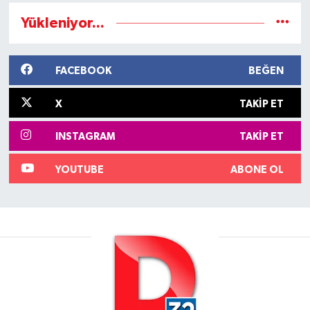
Yükleniyor...
FACEBOOK
BEĞEN
X
TAKIP ET
INSTAGRAM
TAKIP ET
YOUTUBE
ABONE OL