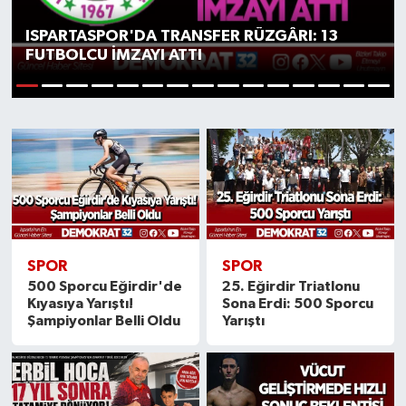
ISPARTASPOR'DA TRANSFER RÜZGÂRI: 13
FUTBOLCU İMZAYI ATTI
1
2
3
4
5
6
7
8
9
10
11
12
13
14
15
SPOR
SPOR
500 Sporcu Eğirdir'de
25. Eğirdir Triatlonu
Kıyasıya Yarıştı!
Sona Erdi: 500 Sporcu
Şampiyonlar Belli Oldu
Yarıştı