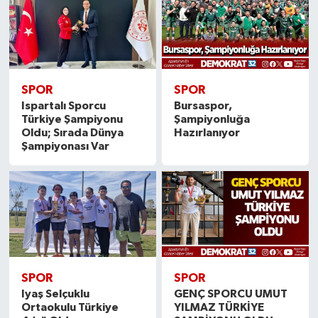
SPOR
SPOR
Ispartalı Sporcu
Bursaspor,
Türkiye Şampiyonu
Şampiyonluğa
Oldu; Sırada Dünya
Hazırlanıyor
Şampiyonası Var
SPOR
SPOR
Iyaş Selçuklu
GENÇ SPORCU UMUT
Ortaokulu Türkiye
YILMAZ TÜRKİYE