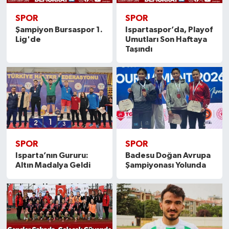
SPOR
SPOR
Şampiyon Bursaspor 1.
Ispartaspor’da, Playof
Lig'de
Umutları Son Haftaya
Taşındı
SPOR
SPOR
Isparta’nın Gururu:
Badesu Doğan Avrupa
Altın Madalya Geldi
Şampiyonası Yolunda