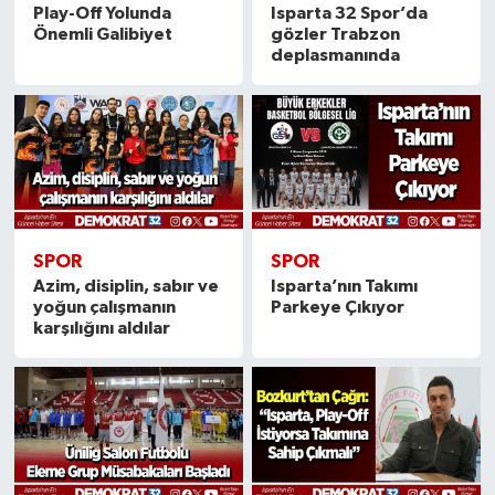
Play-Off Yolunda
Isparta 32 Spor’da
Önemli Galibiyet
gözler Trabzon
deplasmanında
SPOR
SPOR
Azim, disiplin, sabır ve
Isparta’nın Takımı
yoğun çalışmanın
Parkeye Çıkıyor
karşılığını aldılar