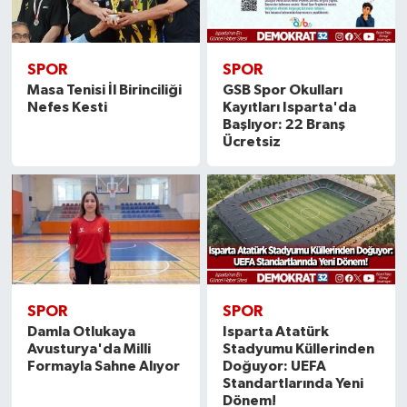
SPOR
SPOR
Masa Tenisi İl Birinciliği
GSB Spor Okulları
Nefes Kesti
Kayıtları Isparta'da
Başlıyor: 22 Branş
Ücretsiz
SPOR
SPOR
Damla Otlukaya
Isparta Atatürk
Avusturya'da Milli
Stadyumu Küllerinden
Formayla Sahne Alıyor
Doğuyor: UEFA
Standartlarında Yeni
Dönem!