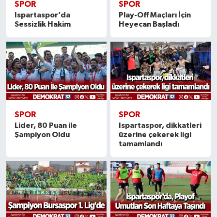
SPOR
SPOR
Ispartaspor’da
Play-Off Maçları İçin
Sessizlik Hakim
Heyecan Başladı
SPOR
SPOR
Lider, 80 Puan ile
Ispartaspor, dikkatleri
Şampiyon Oldu
üzerine çekerek ligi
tamamlandı