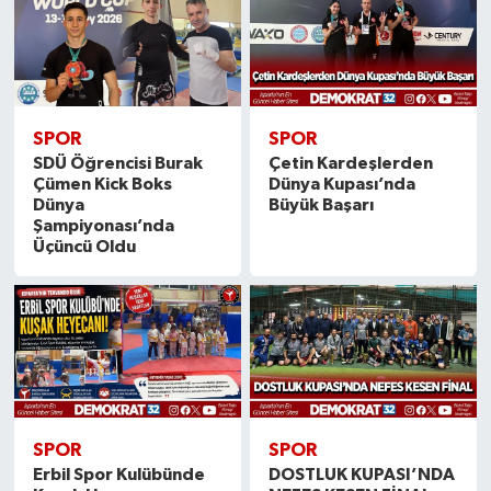
SPOR
SPOR
SDÜ Öğrencisi Burak
Çetin Kardeşlerden
Çümen Kick Boks
Dünya Kupası’nda
Dünya
Büyük Başarı
Şampiyonası’nda
Üçüncü Oldu
SPOR
SPOR
Erbil Spor Kulübünde
DOSTLUK KUPASI’NDA