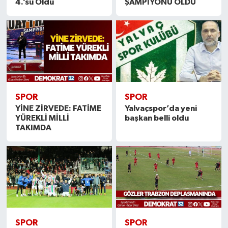
4.’sü Oldu
ŞAMPİYONU OLDU
SPOR
SPOR
YİNE ZİRVEDE: FATİME
Yalvaçspor’da yeni
YÜREKLİ MİLLİ
başkan belli oldu
TAKIMDA
SPOR
SPOR