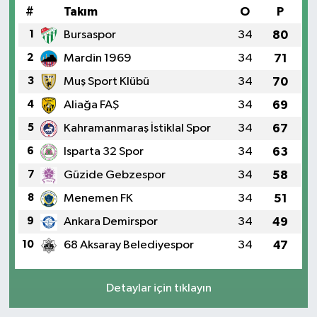
#
Takım
O
P
1
Bursaspor
34
80
2
Mardin 1969
34
71
3
Muş Sport Klübü
34
70
4
Aliağa FAŞ
34
69
5
Kahramanmaraş İstiklal Spor
34
67
6
Isparta 32 Spor
34
63
7
Güzide Gebzespor
34
58
8
Menemen FK
34
51
9
Ankara Demirspor
34
49
10
68 Aksaray Belediyespor
34
47
Detaylar için tıklayın