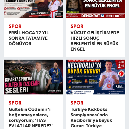
SPOR
SPOR
ERBİL HOCA 17 YIL
VÜCUT GELİŞTİRMEDE
SONRA TATAMİYE
HIZLI SONUÇ
DÖNÜYOR
BEKLENTİSİ EN BÜYÜK
ENGEL
SPOR
SPOR
Gültekin Özdemir'i
Türkiye Kickboks
beğenmeyenlere,
Şampiyonası’nda
soruyorum; 'HAS
Keçiborlu’ya Büyük
EVLATLAR NEREDE?'
Gurur: Türkiye