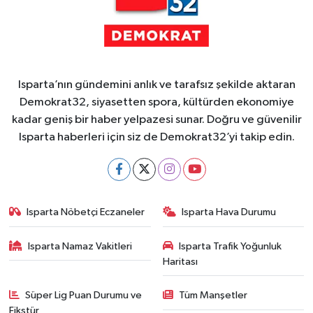
Isparta’nın gündemini anlık ve tarafsız şekilde aktaran
Demokrat32, siyasetten spora, kültürden ekonomiye
kadar geniş bir haber yelpazesi sunar. Doğru ve güvenilir
Isparta haberleri için siz de Demokrat32’yi takip edin.
Isparta Nöbetçi Eczaneler
Isparta Hava Durumu
Isparta Namaz Vakitleri
Isparta Trafik Yoğunluk
Haritası
Süper Lig Puan Durumu ve
Tüm Manşetler
Fikstür