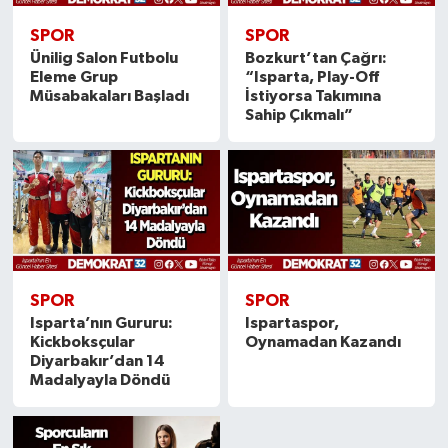
SPOR
SPOR
Ünilig Salon Futbolu
Bozkurt’tan Çağrı:
Eleme Grup
“Isparta, Play-Off
Müsabakaları Başladı
İstiyorsa Takımına
Sahip Çıkmalı”
SPOR
SPOR
Isparta’nın Gururu:
Ispartaspor,
Kickboksçular
Oynamadan Kazandı
Diyarbakır’dan 14
Madalyayla Döndü