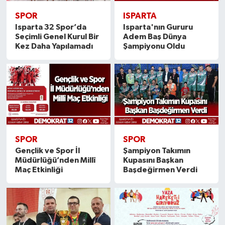
SPOR
ISPARTA
Isparta 32 Spor’da
Isparta'nın Gururu
Seçimli Genel Kurul Bir
Adem Baş Dünya
Kez Daha Yapılamadı
Şampiyonu Oldu
SPOR
SPOR
Gençlik ve Spor İl
Şampiyon Takımın
Müdürlüğü’nden Millî
Kupasını Başkan
Maç Etkinliği
Başdeğirmen Verdi