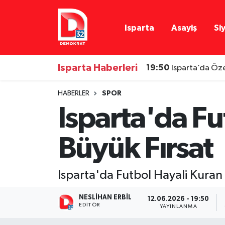
Isparta
Asayiş
Si
Isparta Nöbetçi Eczaneler
Isparta Hava Durumu
Isparta Haberleri
19:50
Isparta’da Öze
Isparta Namaz Vakitleri
HABERLER
SPOR
Isparta'da Fu
Isparta Trafik Yoğunluk Haritası
Büyük Fırsat
Süper Lig Puan Durumu ve Fikstür
Tüm Manşetler
Isparta'da Futbol Hayali Kuran
Son Dakika Haberleri
NESLIHAN ERBIL
12.06.2026 - 19:50
EDITÖR
YAYINLANMA
Haber Arşivi