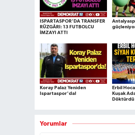
ISPARTASPOR'DA TRANSFER
Antalyasp
RÜZGÂRI: 13 FUTBOLCU
güçleniyo
İMZAYI ATTI
Koray Palaz Yeniden
Erbil Hoc
Ispartaspor'da!
Kuşak Ada
Döktürdü
Yorumlar