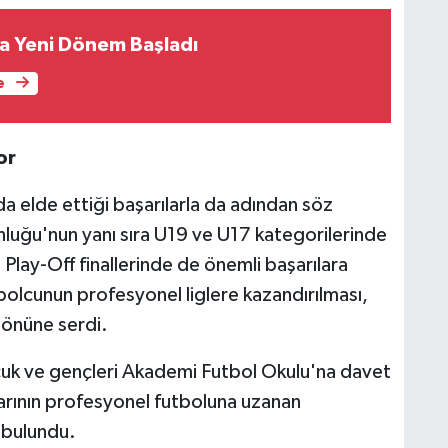
a Yeni Dönem Başladı
e
or
ıda elde ettiği başarılarla da adından söz
nluğu'nun yanı sıra U19 ve U17 kategorilerinde
e Play-Off finallerinde de önemli başarılara
tbolcunun profesyonel liglere kazandırılması,
r önüne serdi.
çocuk ve gençleri Akademi Futbol Okulu'na davet
rının profesyonel futboluna uzanan
a bulundu.