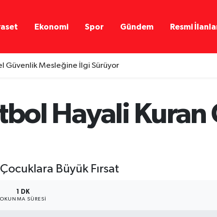
yaset
Ekonomi
Spor
Gündem
Resmi İlanla
l Güvenlik Mesleğine İlgi Sürüyor
tbol Hayali Kuran
 Çocuklara Büyük Fırsat
1 DK
OKUNMA SÜRESI