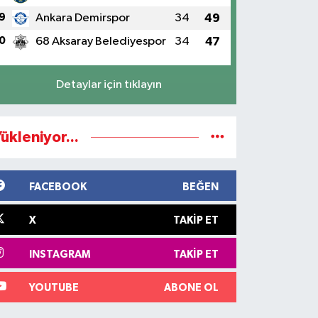
9
Ankara Demirspor
34
49
0
68 Aksaray Belediyespor
34
47
Detaylar için tıklayın
ükleniyor...
FACEBOOK
BEĞEN
X
TAKIP ET
INSTAGRAM
TAKIP ET
YOUTUBE
ABONE OL