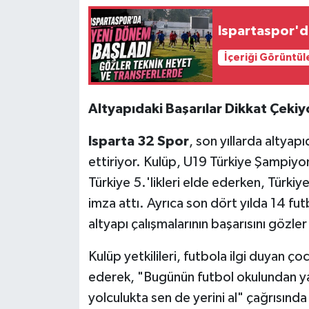
Ispartaspor'd
İçeriği Görüntül
Altyapıdaki Başarılar Dikkat Çekiy
Isparta 32 Spor
, son yıllarda altyap
ettiriyor. Kulüp, U19 Türkiye Şampiyo
Türkiye 5.'likleri elde ederken, Türkiy
imza attı. Ayrıca son dört yılda 14 fu
altyapı çalışmalarının başarısını gözle
Kulüp yetkilileri, futbola ilgi duyan 
ederek, "Bugünün futbol okulundan ya
yolculukta sen de yerini al" çağrısınd