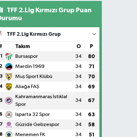
TFF 2.Lig Kırmızı Grup Puan
Durumu
TFF 2.Lig Kırmızı Grup
#
Takım
O
P
1
Bursaspor
34
80
2
Mardin 1969
34
71
3
Muş Sport Klübü
34
70
4
Aliağa FAŞ
34
69
Kahramanmaraş İstiklal
34
67
5
Spor
6
Isparta 32 Spor
34
63
7
Güzide Gebzespor
34
58
8
Menemen FK
34
51