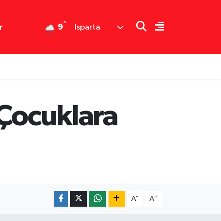
°
9
r
Isparta
 Çocuklara
-
+
A
A