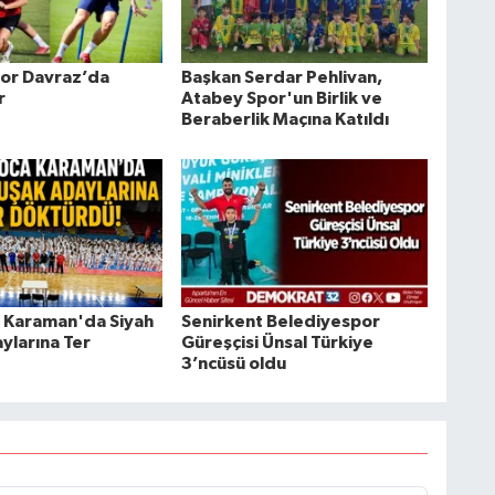
or Davraz’da
Başkan Serdar Pehlivan,
r
Atabey Spor'un Birlik ve
Beraberlik Maçına Katıldı
a Karaman'da Siyah
Senirkent Belediyespor
ylarına Ter
Güreşçisi Ünsal Türkiye
3’ncüsü oldu