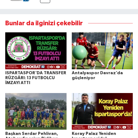
Bunlar da ilginizi çekebilir
ISPARTASPOR'DA TRANSFER
Antalyaspor Davraz’da
RÜZGÂRI: 13 FUTBOLCU
güçleniyor
İMZAYI ATTI
Başkan Serdar Pehlivan,
Koray Palaz Yeniden