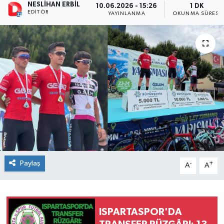
NESLIHAN ERBIL
10.06.2026 - 15:26
1 DK
EDITÖR
YAYINLANMA
OKUNMA SÜRESI
Paylaş
-
+
A
A
ISPARTASPOR'DA