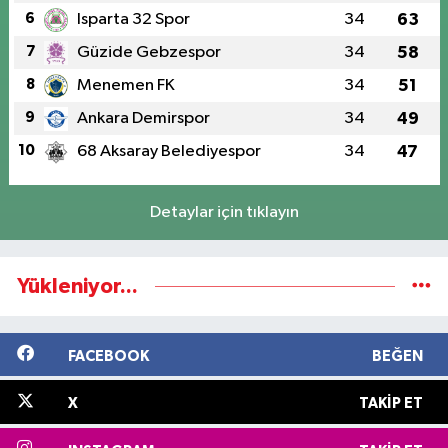
6
Isparta 32 Spor
34
63
7
Güzide Gebzespor
34
58
8
Menemen FK
34
51
9
Ankara Demirspor
34
49
10
68 Aksaray Belediyespor
34
47
Detaylar için tıklayın
Yükleniyor...
FACEBOOK
BEĞEN
X
TAKIP ET