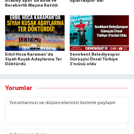
Atabey Spor'un Birlik ve
Ispartaspor'da!
Beraberlik Maçına Katıldı
Erbil Hoca Karaman'da
Senirkent Belediyespor
Siyah Kuşak Adaylarına Ter
Güreşçisi Ünsal Türkiye
Döktürdü
3’ncüsü oldu
Yorumlar