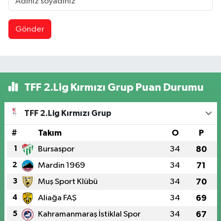
Gönder
TFF 2.Lig Kırmızı Grup Puan Durumu
TFF 2.Lig Kırmızı Grup
#
Takım
O
P
1
Bursaspor
34
80
2
Mardin 1969
34
71
3
Muş Sport Klübü
34
70
4
Aliağa FAŞ
34
69
5
Kahramanmaraş İstiklal Spor
34
67