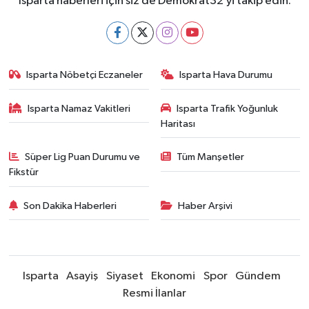
Isparta haberleri için siz de Demokrat32’yi takip edin.
Isparta Nöbetçi Eczaneler
Isparta Hava Durumu
Isparta Namaz Vakitleri
Isparta Trafik Yoğunluk
Haritası
Süper Lig Puan Durumu ve
Tüm Manşetler
Fikstür
Son Dakika Haberleri
Haber Arşivi
Isparta
Asayiş
Siyaset
Ekonomi
Spor
Gündem
Resmi İlanlar