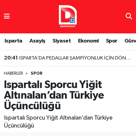
Isparta Nöbetçi Eczaneler
Isparta Hava Durumu
Isparta
Asayiş
Siyaset
Ekonomi
Spor
Gün
Isparta Namaz Vakitleri
20:41
ISPARTA’DA PEDALLAR ŞAMPİYONLUK İÇİN DÖNECEK
Isparta Trafik Yoğunluk Haritası
HABERLER
SPOR
Ispartalı Sporcu Yiğit
Süper Lig Puan Durumu ve Fikstür
Altınalan’dan Türkiye
Tüm Manşetler
Üçüncülüğü
Son Dakika Haberleri
Ispartalı Sporcu Yiğit Altınalan’dan Türkiye
Üçüncülüğü
Haber Arşivi