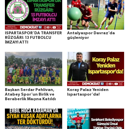
ISPARTASPOR'DA TRANSFER
Antalyaspor Davraz’da
RÜZGÂRI: 13 FUTBOLCU
güçleniyor
İMZAYI ATTI
Başkan Serdar Pehlivan,
Koray Palaz Yeniden
Atabey Spor'un Birlik ve
Ispartaspor'da!
Beraberlik Maçına Katıldı