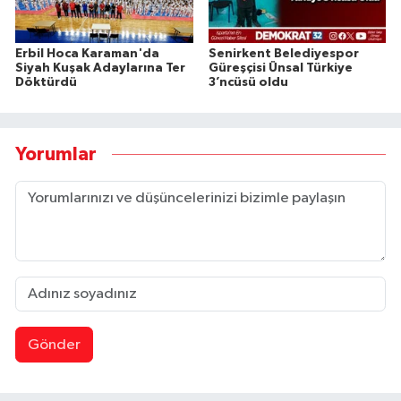
Erbil Hoca Karaman'da
Senirkent Belediyespor
Siyah Kuşak Adaylarına Ter
Güreşçisi Ünsal Türkiye
Döktürdü
3’ncüsü oldu
Yorumlar
Gönder