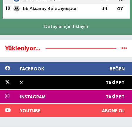
10
68 Aksaray Belediyespor
34
47
Detaylar için tıklayın
Yükleniyor...
FACEBOOK
BEĞEN
X
TAKIP ET
INSTAGRAM
TAKIP ET
YOUTUBE
ABONE OL