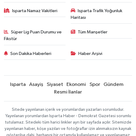
Isparta Namaz Vakitleri
Isparta Trafik Yoğunluk
Haritası
Süper Lig Puan Durumu ve
Tüm Manşetler
Fikstür
Son Dakika Haberleri
Haber Arşivi
Isparta
Asayiş
Siyaset
Ekonomi
Spor
Gündem
Resmi İlanlar
Sitede yayınlanan içerik ve yorumlardan yazarları sorumludur.
Yayınlanan yorumlardan Isparta Haber - Demokrat Gazetesi sorumlu
tutulamaz. Sitedeki tüm harici linkler ayrı bir sayfada açılır. Sitemizde
yayınlanan haber, köşe yazıları ve fotoğraflar izin alınmaksızın kaynak
gösterilse dahi, herhangi bir ortamda kullanılamaz ve yayınlanamaz