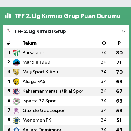
TFF 2.Lig Kırmızı Grup Puan Durumu
TFF 2.Lig Kırmızı Grup
#
Takım
O
P
1
Bursaspor
34
80
2
Mardin 1969
34
71
3
Muş Sport Klübü
34
70
4
Aliağa FAŞ
34
69
5
Kahramanmaraş İstiklal Spor
34
67
6
Isparta 32 Spor
34
63
7
Güzide Gebzespor
34
58
8
Menemen FK
34
51
9
Ankara Demirspor
34
49