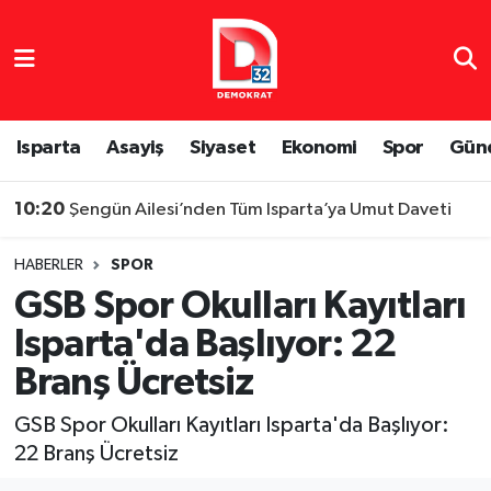
Isparta Nöbetçi Eczaneler
Isparta Hava Durumu
Isparta
Asayiş
Siyaset
Ekonomi
Spor
Gün
Isparta Namaz Vakitleri
10:20
Şengün Ailesi’nden Tüm Isparta’ya Umut Daveti
Isparta Trafik Yoğunluk Haritası
HABERLER
SPOR
GSB Spor Okulları Kayıtları
Süper Lig Puan Durumu ve Fikstür
Isparta'da Başlıyor: 22
Tüm Manşetler
Branş Ücretsiz
Son Dakika Haberleri
GSB Spor Okulları Kayıtları Isparta'da Başlıyor:
22 Branş Ücretsiz
Haber Arşivi