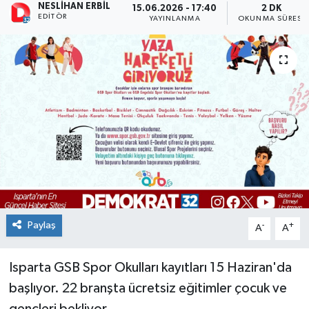
NESLIHAN ERBIL
15.06.2026 - 17:40
2 DK
EDITÖR
YAYINLANMA
OKUNMA SÜRESI
Paylaş
-
+
A
A
Isparta GSB Spor Okulları kayıtları 15 Haziran'da
başlıyor. 22 branşta ücretsiz eğitimler çocuk ve