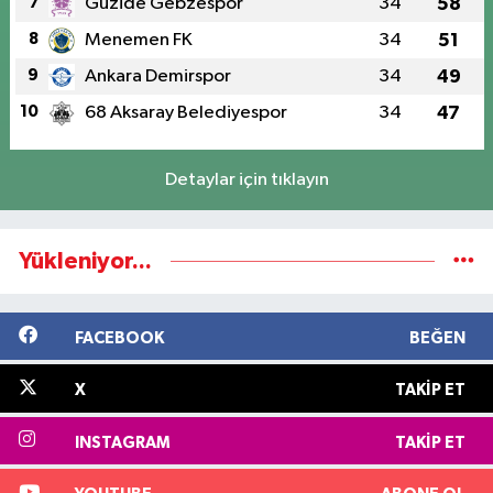
7
Güzide Gebzespor
34
58
8
Menemen FK
34
51
9
Ankara Demirspor
34
49
10
68 Aksaray Belediyespor
34
47
Detaylar için tıklayın
Yükleniyor...
FACEBOOK
BEĞEN
X
TAKIP ET
INSTAGRAM
TAKIP ET