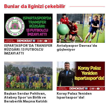
Bunlar da ilginizi çekebilir
ISPARTASPOR'DA TRANSFER
Antalyaspor Davraz’da
RÜZGÂRI: 13 FUTBOLCU
güçleniyor
İMZAYI ATTI
Başkan Serdar Pehlivan,
Koray Palaz Yeniden
Atabey Spor'un Birlik ve
Ispartaspor'da!
Beraberlik Maçına Katıldı