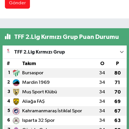
Gönder
TFF 2.Lig Kırmızı Grup Puan Durumu
TFF 2.Lig Kırmızı Grup
#
Takım
O
P
1
Bursaspor
34
80
2
Mardin 1969
34
71
3
Muş Sport Klübü
34
70
4
Aliağa FAŞ
34
69
5
Kahramanmaraş İstiklal Spor
34
67
6
Isparta 32 Spor
34
63