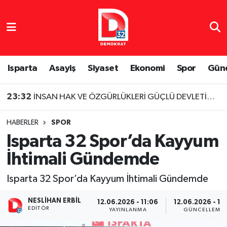
Isparta Nöbetçi Eczaneler
Isparta Hava Durumu
Isparta
Asayiş
Siyaset
Ekonomi
Spor
Gün
Isparta Namaz Vakitleri
23:32
İNSAN HAK VE ÖZGÜRLÜKLERİ GÜÇLÜ DEVLETİN TEMELİDİR
Isparta Trafik Yoğunluk Haritası
HABERLER
SPOR
Isparta 32 Spor’da Kayyum
Süper Lig Puan Durumu ve Fikstür
İhtimali Gündemde
Tüm Manşetler
Isparta 32 Spor’da Kayyum İhtimali Gündemde
Son Dakika Haberleri
NESLIHAN ERBIL
12.06.2026 - 11:06
12.06.2026 - 11
EDITÖR
YAYINLANMA
GÜNCELLEME
Haber Arşivi