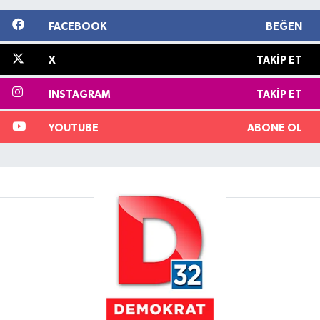
FACEBOOK
BEĞEN
X
TAKIP ET
INSTAGRAM
TAKIP ET
YOUTUBE
ABONE OL