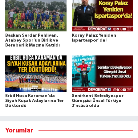
Başkan Serdar Pehlivan,
Koray Palaz Yeniden
Atabey Spor'un Birlik ve
Ispartaspor'da!
Beraberlik Maçına Katıldı
Erbil Hoca Karaman'da
Senirkent Belediyespor
Siyah Kuşak Adaylarına Ter
Güreşçisi Ünsal Türkiye
Döktürdü
3’ncüsü oldu
Yorumlar