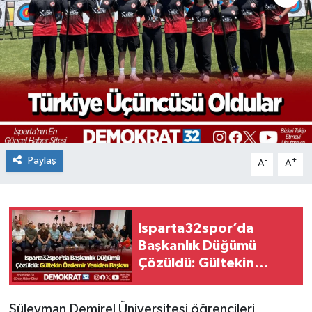
Paylaş
-
+
A
A
Isparta32spor’da
Başkanlık Düğümü
Çözüldü: Gültekin
Özdemir Yeniden
Başkan
Süleyman Demirel Üniversitesi öğrencileri,