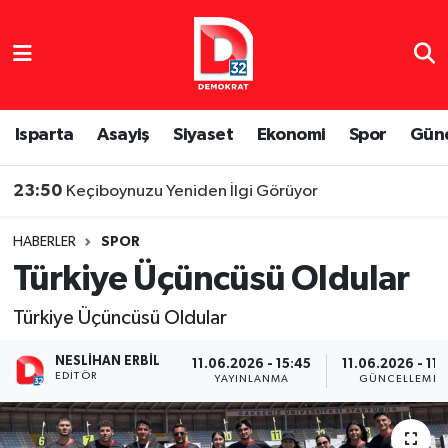
Isparta Nöbetçi Eczaneler
Isparta Hava Durumu
Isparta
Asayiş
Siyaset
Ekonomi
Spor
Gün
Isparta Namaz Vakitleri
23:50
Keçiboynuzu Yeniden İlgi Görüyor
Isparta Trafik Yoğunluk Haritası
HABERLER
SPOR
Türkiye Üçüncüsü Oldular
Süper Lig Puan Durumu ve Fikstür
Türkiye Üçüncüsü Oldular
Tüm Manşetler
NESLIHAN ERBIL
11.06.2026 - 15:45
11.06.2026 - 11:
EDITÖR
Son Dakika Haberleri
YAYINLANMA
GÜNCELLEME
Haber Arşivi