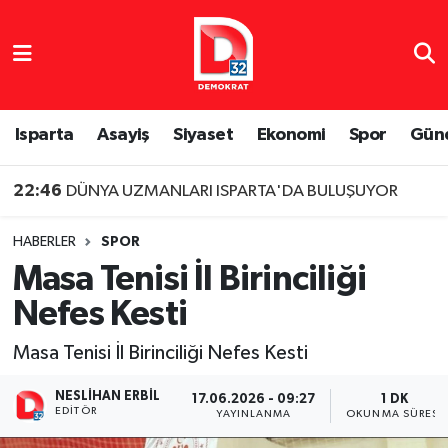
Isparta Nöbetçi Eczaneler
Isparta Hava Durumu
Isparta
Asayiş
Siyaset
Ekonomi
Spor
Gün
Isparta Namaz Vakitleri
22:46
DÜNYA UZMANLARI ISPARTA'DA BULUŞUYOR
Isparta Trafik Yoğunluk Haritası
HABERLER
SPOR
Masa Tenisi İl Birinciliği
Süper Lig Puan Durumu ve Fikstür
Nefes Kesti
Tüm Manşetler
Masa Tenisi İl Birinciliği Nefes Kesti
Son Dakika Haberleri
NESLIHAN ERBIL
17.06.2026 - 09:27
1 DK
EDITÖR
YAYINLANMA
OKUNMA SÜRESI
Haber Arşivi