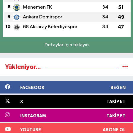
8
Menemen FK
34
51
9
Ankara Demirspor
34
49
10
68 Aksaray Belediyespor
34
47
Detaylar için tıklayın
Yükleniyor...
FACEBOOK
BEĞEN
X
TAKIP ET
INSTAGRAM
TAKIP ET
YOUTUBE
ABONE OL