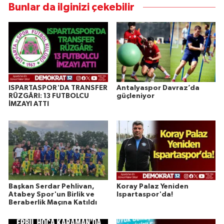
Bunlar da ilginizi çekebilir
ISPARTASPOR'DA TRANSFER
Antalyaspor Davraz’da
RÜZGÂRI: 13 FUTBOLCU
güçleniyor
İMZAYI ATTI
Başkan Serdar Pehlivan,
Koray Palaz Yeniden
Atabey Spor'un Birlik ve
Ispartaspor'da!
Beraberlik Maçına Katıldı