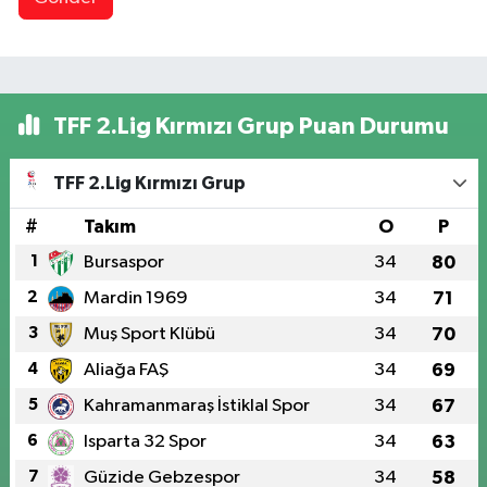
TFF 2.Lig Kırmızı Grup Puan Durumu
TFF 2.Lig Kırmızı Grup
#
Takım
O
P
1
Bursaspor
34
80
2
Mardin 1969
34
71
3
Muş Sport Klübü
34
70
4
Aliağa FAŞ
34
69
5
Kahramanmaraş İstiklal Spor
34
67
6
Isparta 32 Spor
34
63
7
Güzide Gebzespor
34
58