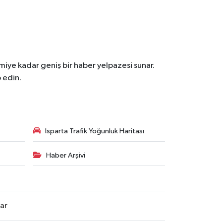
iye kadar geniş bir haber yelpazesi sunar.
 edin.
Isparta Trafik Yoğunluk Haritası
Haber Arşivi
lar