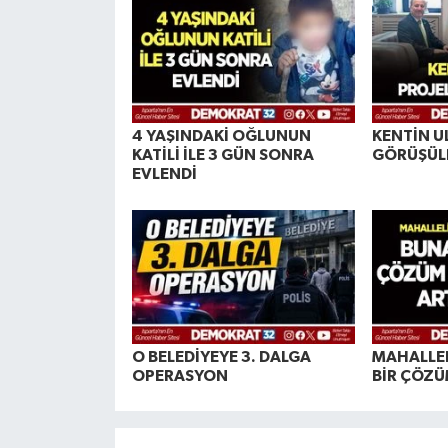
4 YAŞINDAKİ OĞLUNUN
KENTİN U
KATİLİ İLE 3 GÜN SONRA
GÖRÜŞÜL
EVLENDİ
O BELEDİYEYE 3. DALGA
MAHALLEL
OPERASYON
BİR ÇÖZÜ