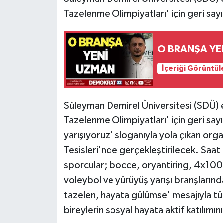
Tazelenme Olimpiyatları' için geri say
O BRANŞA YE
İçeriği Görüntül
Süleyman Demirel Üniversitesi (SDÜ) e
Tazelenme Olimpiyatları' için geri say
yarışıyoruz' sloganıyla yola çıkan or
Tesisleri'nde gerçekleştirilecek. Saa
sporcular; bocce, oryantiring, 4x100 
voleybol ve yürüyüş yarışı branşlarınd
tazelen, hayata gülümse' mesajıyla tüm
bireylerin sosyal hayata aktif katılımı