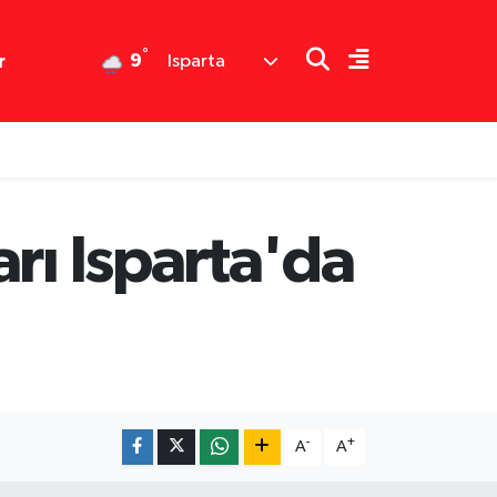
°
9
r
Isparta
rı Isparta'da
-
+
A
A