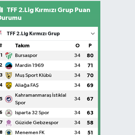
TFF 2.Lig Kırmızı Grup Puan
Durumu
TFF 2.Lig Kırmızı Grup
#
Takım
O
P
1
Bursaspor
34
80
2
Mardin 1969
34
71
3
Muş Sport Klübü
34
70
4
Aliağa FAŞ
34
69
Kahramanmaraş İstiklal
34
67
5
Spor
6
Isparta 32 Spor
34
63
7
Güzide Gebzespor
34
58
8
Menemen FK
34
51