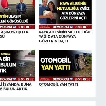
LAŞIM PROJELERİ
KAYA AİLESİNİN MUTLULUĞU:
DÜ
YAĞIZ ATA DÜNYAYA
GÖZLERİNİ AÇTI
İ İSYANDA: BUNA
OTOMOBİL YAN YATTI
M BULUN ARTIK