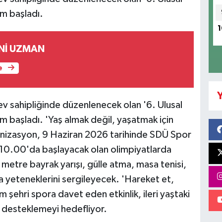
ım başladı.
1
Nİ UZMAN
e
Y
v sahipliğinde düzenlenecek olan '6. Ulusal
ım başladı. 'Yaş almak değil, yaşatmak için
ganizasyon, 9 Haziran 2026 tarihinde SDÜ Spor
t 10.00'da başlayacak olan olimpiyatlarda
metre bayrak yarışı, gülle atma, masa tenisi,
a yeteneklerini sergileyecek. 'Hareket et,
 şehri spora davet eden etkinlik, ileri yaştaki
nı desteklemeyi hedefliyor.