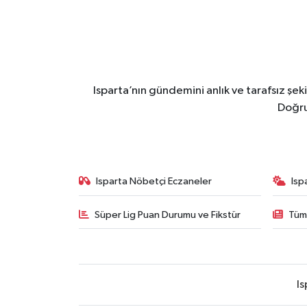
Isparta’nın gündemini anlık ve tarafsız ş
Doğru
Isparta Nöbetçi Eczaneler
Isp
Süper Lig Puan Durumu ve Fikstür
Tüm
Is