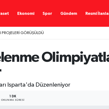
yaset
Ekonomi
Spor
Gündem
Resmi İlanla
M PROJELERİ GÖRÜŞÜLDÜ
elenme Olimpiyatla
r
arı Isparta'da Düzenleniyor
1 DK
OKUNMA SÜRESI