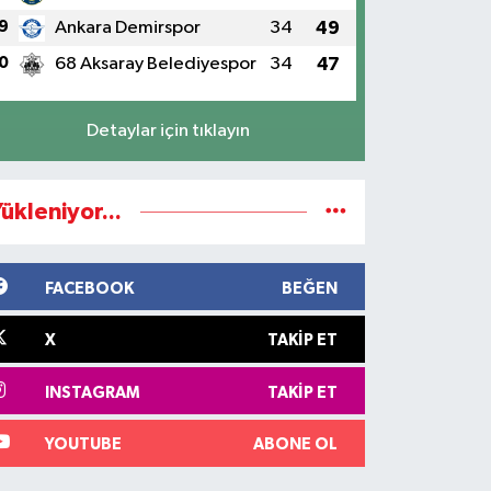
9
Ankara Demirspor
34
49
0
68 Aksaray Belediyespor
34
47
Detaylar için tıklayın
ükleniyor...
FACEBOOK
BEĞEN
X
TAKIP ET
INSTAGRAM
TAKIP ET
YOUTUBE
ABONE OL