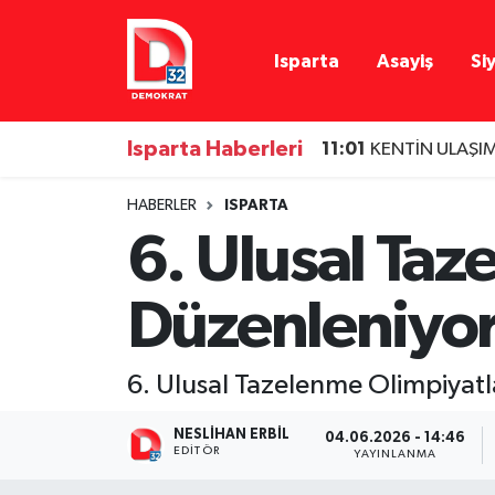
Isparta
Asayiş
Si
Isparta Nöbetçi Eczaneler
Isparta Hava Durumu
Isparta Haberleri
11:01
KENTİN ULAŞI
Isparta Namaz Vakitleri
HABERLER
ISPARTA
6. Ulusal Taz
Isparta Trafik Yoğunluk Haritası
Düzenleniyo
Süper Lig Puan Durumu ve Fikstür
Tüm Manşetler
6. Ulusal Tazelenme Olimpiyatl
Son Dakika Haberleri
NESLIHAN ERBIL
04.06.2026 - 14:46
EDITÖR
YAYINLANMA
Haber Arşivi