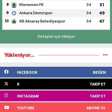
8
Menemen FK
34
51
9
Ankara Demirspor
34
49
10
68 Aksaray Belediyespor
34
47
Detaylar için tıklayın
Yükleniyor...
FACEBOOK
BEĞEN
X
TAKIP ET
INSTAGRAM
TAKIP ET
YOUTUBE
ABONE OL