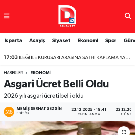
Isparta Nöbetçi Eczaneler
Isparta Hava Durumu
Isparta
Asayiş
Siyaset
Ekonomi
Spor
Gün
Isparta Namaz Vakitleri
17:03
İLEĞİ İLE KURUSARI ARASINA SATHİ KAPLAMA YAPILDI
Isparta Trafik Yoğunluk Haritası
HABERLER
EKONOMI
Asgari Ücret Belli Oldu
Süper Lig Puan Durumu ve Fikstür
2026 yılı asgari ücreti belli oldu
Tüm Manşetler
MEMIŞ SERHAT SEZGIN
23.12.2025 - 18:41
23.12.202
EDITÖR
Son Dakika Haberleri
YAYINLANMA
GÜNCE
Haber Arşivi