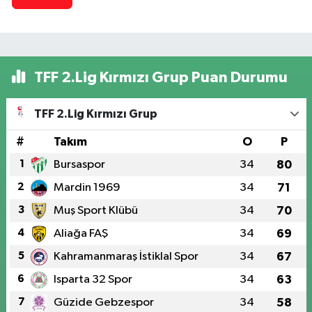
TFF 2.Lig Kırmızı Grup Puan Durumu
TFF 2.Lig Kırmızı Grup
#
Takım
O
P
1
Bursaspor
34
80
2
Mardin 1969
34
71
3
Muş Sport Klübü
34
70
4
Aliağa FAŞ
34
69
5
Kahramanmaraş İstiklal Spor
34
67
6
Isparta 32 Spor
34
63
7
Güzide Gebzespor
34
58