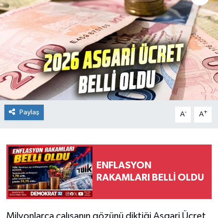
Paylaş
-
+
A
A
ENFLASYON
RAKAMLARI BELLİ OLDU
Milyonlarca çalışanın gözünü diktiği Asgari Ücret