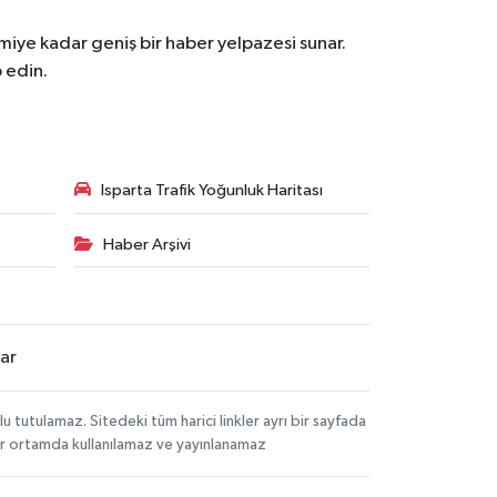
iye kadar geniş bir haber yelpazesi sunar.
 edin.
Isparta Trafik Yoğunluk Haritası
Haber Arşivi
lar
tutulamaz. Sitedeki tüm harici linkler ayrı bir sayfada
 bir ortamda kullanılamaz ve yayınlanamaz