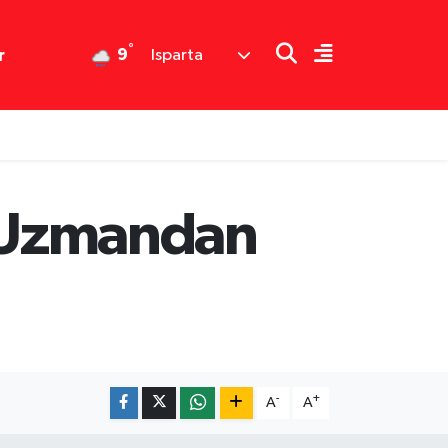
°
9
r
Isparta
! Uzmandan
-
+
A
A