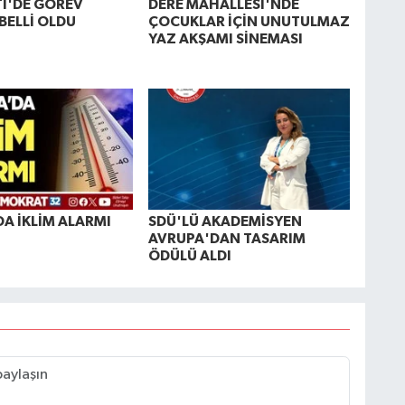
Tİ'DE GÖREV
DERE MAHALLESİ'NDE
BELLİ OLDU
ÇOCUKLAR İÇİN UNUTULMAZ
YAZ AKŞAMI SİNEMASI
DA İKLİM ALARMI
SDÜ'LÜ AKADEMİSYEN
AVRUPA'DAN TASARIM
ÖDÜLÜ ALDI