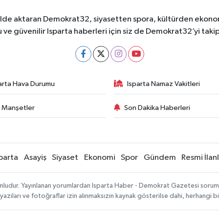
ekilde aktaran Demokrat32, siyasetten spora, kültürden ekonom
 ve güvenilir Isparta haberleri için siz de Demokrat32’yi takip
arta Hava Durumu
Isparta Namaz Vakitleri
 Manşetler
Son Dakika Haberleri
parta
Asayiş
Siyaset
Ekonomi
Spor
Gündem
Resmi İlan
mludur. Yayınlanan yorumlardan Isparta Haber - Demokrat Gazetesi sorumlu 
 yazıları ve fotoğraflar izin alınmaksızın kaynak gösterilse dahi, herhangi