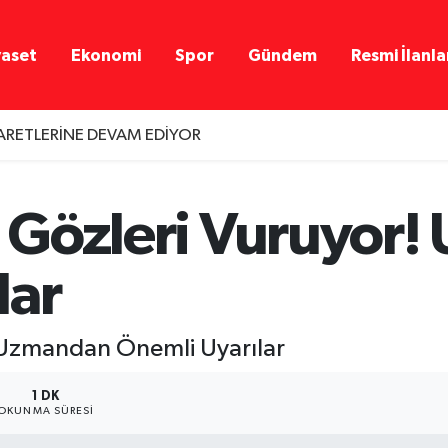
yaset
Ekonomi
Spor
Gündem
Resmi İlanla
YARETLERİNE DEVAM EDİYOR
si Gözleri Vuruyor
lar
! Uzmandan Önemli Uyarılar
1 DK
OKUNMA SÜRESI