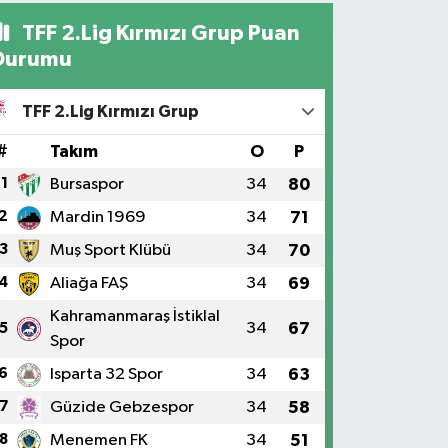
TFF 2.Lig Kırmızı Grup Puan
Durumu
TFF 2.Lig Kırmızı Grup
#
Takım
O
P
1
Bursaspor
34
80
2
Mardin 1969
34
71
3
Muş Sport Klübü
34
70
4
Aliağa FAŞ
34
69
Kahramanmaraş İstiklal
34
67
5
Spor
6
Isparta 32 Spor
34
63
7
Güzide Gebzespor
34
58
8
Menemen FK
34
51