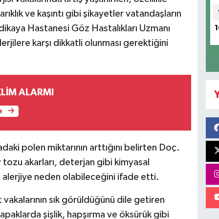
klık ve kaşıntı gibi şikayetler vatandaşların
edikaya Hastanesi Göz Hastalıkları Uzmanı
1
jilere karşı dikkatli olunması gerektiğini
KLİM ALARMI
Y
e
adaki polen miktarının arttığını belirten Doç.
v tozu akarları, deterjan gibi kimyasal
alerjiye neden olabileceğini ifade etti.
t vakalarının sık görüldüğünü dile getiren
kapaklarda şişlik, hapşırma ve öksürük gibi