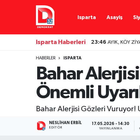
Isparta
Asayiş
Si
Isparta Nöbetçi Eczaneler
Isparta Hava Durumu
Isparta Haberleri
23:46
AYIK, KÖY Zİ
Isparta Namaz Vakitleri
HABERLER
ISPARTA
Bahar Alerji
Isparta Trafik Yoğunluk Haritası
Önemli Uyarı
Süper Lig Puan Durumu ve Fikstür
Tüm Manşetler
Bahar Alerjisi Gözleri Vuruyor
Son Dakika Haberleri
NESLIHAN ERBIL
17.05.2026 - 14:30
EDITÖR
YAYINLANMA
Haber Arşivi