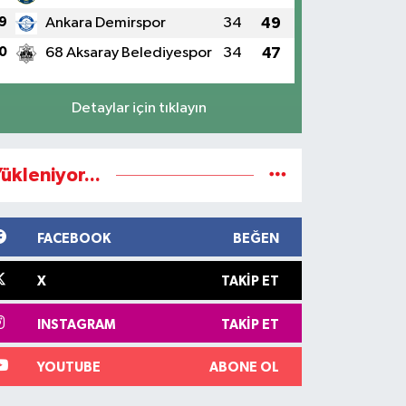
9
Ankara Demirspor
34
49
0
68 Aksaray Belediyespor
34
47
Detaylar için tıklayın
ükleniyor...
FACEBOOK
BEĞEN
X
TAKIP ET
INSTAGRAM
TAKIP ET
YOUTUBE
ABONE OL