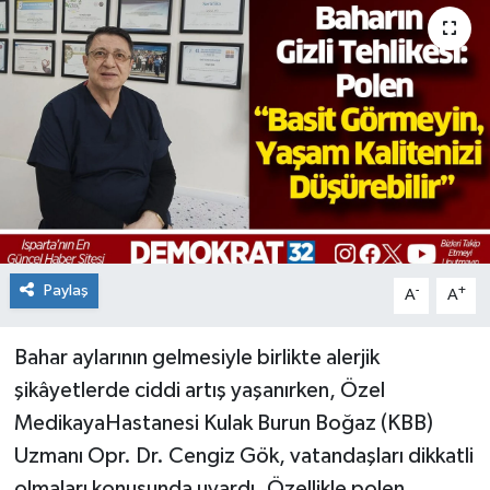
Paylaş
-
+
A
A
Bahar aylarının gelmesiyle birlikte alerjik
şikâyetlerde ciddi artış yaşanırken, Özel
MedikayaHastanesi Kulak Burun Boğaz (KBB)
Uzmanı Opr. Dr. Cengiz Gök, vatandaşları dikkatli
olmaları konusunda uyardı. Özellikle polen