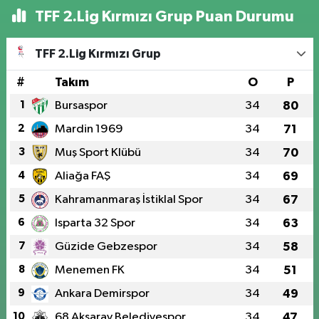
TFF 2.Lig Kırmızı Grup Puan Durumu
TFF 2.Lig Kırmızı Grup
#
Takım
O
P
1
Bursaspor
34
80
2
Mardin 1969
34
71
3
Muş Sport Klübü
34
70
4
Aliağa FAŞ
34
69
5
Kahramanmaraş İstiklal Spor
34
67
6
Isparta 32 Spor
34
63
7
Güzide Gebzespor
34
58
8
Menemen FK
34
51
9
Ankara Demirspor
34
49
10
68 Aksaray Belediyespor
34
47