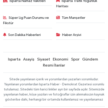
Isparta Namaz Vakitleri
Isparta Trafik Yoğunluk
Haritası
Süper Lig Puan Durumu ve
Tüm Manşetler
Fikstür
Son Dakika Haberleri
Haber Arşivi
Isparta
Asayiş
Siyaset
Ekonomi
Spor
Gündem
Resmi İlanlar
Sitede yayınlanan içerik ve yorumlardan yazarları sorumludur.
Yayınlanan yorumlardan Isparta Haber - Demokrat Gazetesi sorumlu
tutulamaz. Sitedeki tüm harici linkler ayrı bir sayfada açılır. Sitemizde
yayınlanan haber, köşe yazıları ve fotoğraflar izin alınmaksızın kaynak
gösterilse dahi, herhangi bir ortamda kullanılamaz ve yayınlanamaz