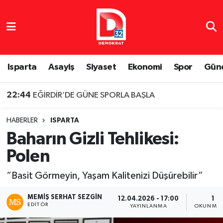
Isparta Nöbetçi Eczaneler
Isparta Hava Durumu
Isparta
Asayiş
Siyaset
Ekonomi
Spor
Gün
Isparta Namaz Vakitleri
22:44
EĞİRDİR’DE GÜNE SPORLA BAŞLA
Isparta Trafik Yoğunluk Haritası
HABERLER
ISPARTA
Baharın Gizli Tehlikesi:
Süper Lig Puan Durumu ve Fikstür
Polen
Tüm Manşetler
“Basit Görmeyin, Yaşam Kalitenizi Düşürebilir”
Son Dakika Haberleri
MEMIŞ SERHAT SEZGIN
12.04.2026 - 17:00
1 D
EDITÖR
YAYINLANMA
OKUNMA 
Haber Arşivi