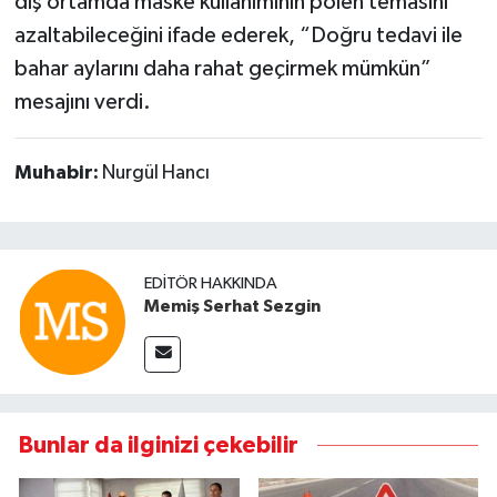
dış ortamda maske kullanımının polen temasını
azaltabileceğini ifade ederek, “Doğru tedavi ile
bahar aylarını daha rahat geçirmek mümkün”
mesajını verdi.
Muhabir:
Nurgül Hancı
EDITÖR HAKKINDA
Memiş Serhat Sezgin
Bunlar da ilginizi çekebilir