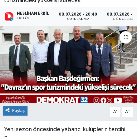
turizmindeki yükselişi sürecek"
NESLIHAN ERBIL
08.07.2026 - 20:40
08.07.2026 - 1
EDITÖR
YAYINLANMA
GÜNCELLEM
Paylaş
-
+
A
A
Yeni sezon öncesinde yabancı kulüplerin tercihi