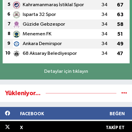
5
Kahramanmaraş İstiklal Spor
34
67
6
Isparta 32 Spor
34
63
7
Güzide Gebzespor
34
58
8
Menemen FK
34
51
9
Ankara Demirspor
34
49
10
68 Aksaray Belediyespor
34
47
Detaylar için tıklayın
Yükleniyor...
FACEBOOK
BEĞEN
X
TAKIP ET