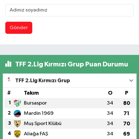
Gönder
TFF 2.Lig Kırmızı Grup Puan Durumu
TFF 2.Lig Kırmızı Grup
#
Takım
O
P
1
Bursaspor
34
80
2
Mardin 1969
34
71
3
Muş Sport Klübü
34
70
4
Aliağa FAŞ
34
69