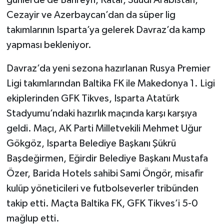
günlerde de Bahreyn, Katar, Suudi Arabistan,
Cezayir ve Azerbaycan’dan da süper lig
takımlarının Isparta’ya gelerek Davraz’da kamp
yapması bekleniyor.
Davraz’da yeni sezona hazırlanan Rusya Premier
Ligi takımlarından Baltika FK ile Makedonya 1. Ligi
ekiplerinden GFK Tikves, Isparta Atatürk
Stadyumu’ndaki hazırlık maçında karşı karşıya
geldi. Maçı, AK Parti Milletvekili Mehmet Uğur
Gökgöz, Isparta Belediye Başkanı Şükrü
Başdeğirmen, Eğirdir Belediye Başkanı Mustafa
Özer, Barida Hotels sahibi Sami Öngör, misafir
kulüp yöneticileri ve futbolseverler tribünden
takip etti. Maçta Baltika FK, GFK Tikves’i 5-0
mağlup etti.