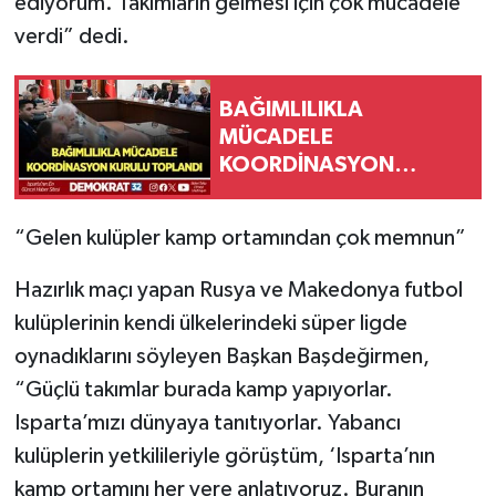
ediyorum. Takımların gelmesi için çok mücadele
verdi” dedi.
BAĞIMLILIKLA
MÜCADELE
KOORDİNASYON
KURULU TOPLANDI
“Gelen kulüpler kamp ortamından çok memnun”
Hazırlık maçı yapan Rusya ve Makedonya futbol
kulüplerinin kendi ülkelerindeki süper ligde
oynadıklarını söyleyen Başkan Başdeğirmen,
“Güçlü takımlar burada kamp yapıyorlar.
Isparta’mızı dünyaya tanıtıyorlar. Yabancı
kulüplerin yetkilileriyle görüştüm, ‘Isparta’nın
kamp ortamını her yere anlatıyoruz. Buranın