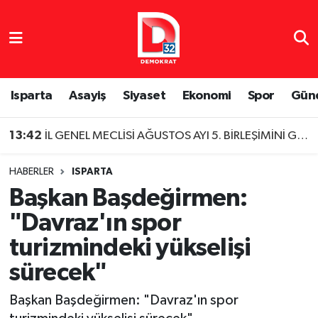
Isparta Nöbetçi Eczaneler
Isparta Hava Durumu
Isparta
Asayiş
Siyaset
Ekonomi
Spor
Gün
Isparta Namaz Vakitleri
13:42
İL GENEL MECLİSİ AĞUSTOS AYI 5. BİRLEŞİMİNİ GERÇEKLEŞTİRDİ
Isparta Trafik Yoğunluk Haritası
HABERLER
ISPARTA
Başkan Başdeğirmen:
Süper Lig Puan Durumu ve Fikstür
"Davraz'ın spor
Tüm Manşetler
turizmindeki yükselişi
sürecek"
Son Dakika Haberleri
Başkan Başdeğirmen: "Davraz'ın spor
Haber Arşivi