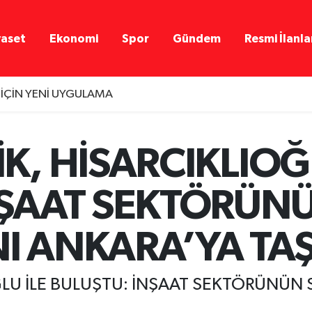
yaset
Ekonomi
Spor
Gündem
Resmi İlanla
 İÇİN YENİ UYGULAMA
K, HİSARCIKLIOĞL
NŞAAT SEKTÖRÜN
I ANKARA’YA TAŞ
ĞLU İLE BULUŞTU: İNŞAAT SEKTÖRÜNÜN