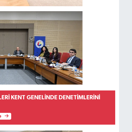
LERİ KENT GENELİNDE DENETİMLERİNİ
e