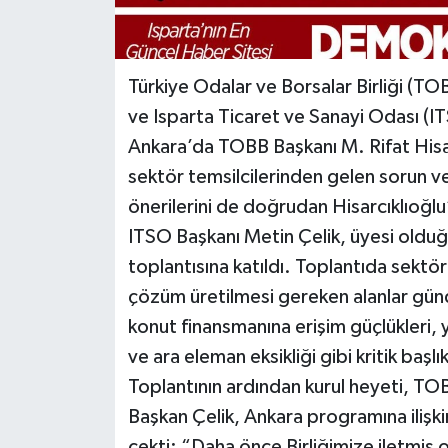
Türkiye Odalar ve Borsalar Birliği (TO
ve Isparta Ticaret ve Sanayi Odası (I
Ankara’da TOBB Başkanı M. Rifat Hisarc
sektör temsilcilerinden gelen sorun v
önerilerini de doğrudan Hisarcıklıoğlu
ITSO Başkanı Metin Çelik, üyesi oldu
toplantısına katıldı. Toplantıda sektö
çözüm üretilmesi gereken alanlar günd
konut finansmanına erişim güçlükleri, 
ve ara eleman eksikliği gibi kritik başlık
Toplantının ardından kurul heyeti, TOB
Başkan Çelik, Ankara programına ilişk
çekti: “Daha önce Birliğimize iletmiş 