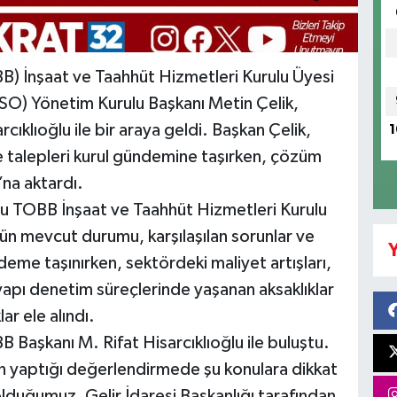
BB) İnşaat ve Taahhüt Hizmetleri Kurulu Üyesi
TSO) Yönetim Kurulu Başkanı Metin Çelik,
ıklıoğlu ile bir araya geldi. Başkan Çelik,
1
e talepleri kurul gündemine taşırken, çözüm
’na aktardı.
ğu TOBB İnşaat ve Taahhüt Hizmetleri Kurulu
rün mevcut durumu, karşılaşılan sorunlar ve
Y
eme taşınırken, sektördeki maliyet artışları,
yapı denetim süreçlerinde yaşanan aksaklıklar
lar ele alındı.
B Başkanı M. Rifat Hisarcıklıoğlu ile buluştu.
in yaptığı değerlendirmede şu konulara dikkat
olduğumuz, Gelir İdaresi Başkanlığı tarafından