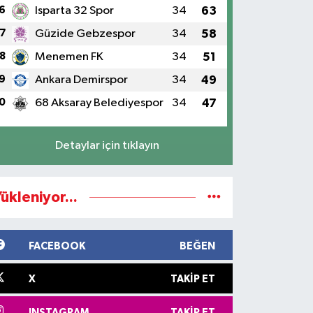
6
Isparta 32 Spor
34
63
7
Güzide Gebzespor
34
58
8
Menemen FK
34
51
9
Ankara Demirspor
34
49
0
68 Aksaray Belediyespor
34
47
Detaylar için tıklayın
ükleniyor...
FACEBOOK
BEĞEN
X
TAKIP ET
INSTAGRAM
TAKIP ET