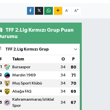
-
+
A
A
TFF 2.Lig Kırmızı Grup Puan
Durumu
TFF 2.Lig Kırmızı Grup
#
Takım
O
P
1
Bursaspor
34
80
2
Mardin 1969
34
71
3
Muş Sport Klübü
34
70
4
Aliağa FAŞ
34
69
Kahramanmaraş İstiklal
34
67
5
Spor