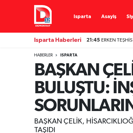
Isparta
Asayiş
Si
Isparta Nöbetçi Eczaneler
Isparta Hava Durumu
Isparta Haberleri
21:45
ERKEN TEŞHİS
Isparta Namaz Vakitleri
HABERLER
ISPARTA
BAŞKAN ÇELİ
Isparta Trafik Yoğunluk Haritası
BULUŞTU: İ
Süper Lig Puan Durumu ve Fikstür
Tüm Manşetler
SORUNLARIN
Son Dakika Haberleri
BAŞKAN ÇELİK, HİSARCIKLIO
Haber Arşivi
TAŞIDI