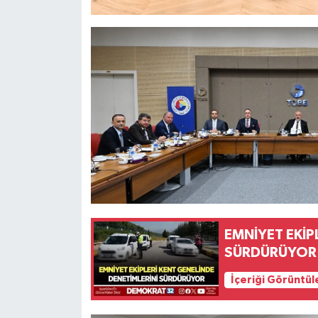
EMNİYET EKİP
SÜRDÜRÜYOR
İçeriği Görüntül