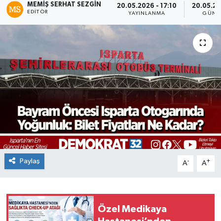
MEMIŞ SERHAT SEZGIN
20.05.2026 - 17:10
20.05.20
EDITÖR
YAYINLANMA
GÜNC
Paylaş
-
+
A
A
Özel Medikaya