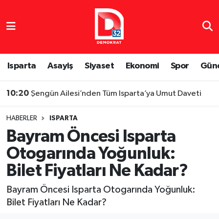
Isparta Nöbetçi Eczaneler
Isparta Hava Durumu
Isparta
Asayiş
Siyaset
Ekonomi
Spor
Gün
Isparta Namaz Vakitleri
10:20
Şengün Ailesi’nden Tüm Isparta’ya Umut Daveti
Isparta Trafik Yoğunluk Haritası
HABERLER
ISPARTA
Bayram Öncesi Isparta
Süper Lig Puan Durumu ve Fikstür
Otogarında Yoğunluk:
Tüm Manşetler
Bilet Fiyatları Ne Kadar?
Son Dakika Haberleri
Bayram Öncesi Isparta Otogarında Yoğunluk:
Bilet Fiyatları Ne Kadar?
Haber Arşivi