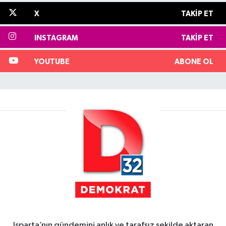
X
TAKIP ET
INSTAGRAM
TAKIP ET
YOUTUBE
ABONE OL
Isparta’nın gündemini anlık ve tarafsız şekilde aktaran