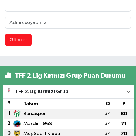
Gönder
TFF 2.Lig Kırmızı Grup Puan Durumu
TFF 2.Lig Kırmızı Grup
#
Takım
O
P
1
Bursaspor
34
80
2
Mardin 1969
34
71
3
Muş Sport Klübü
34
70