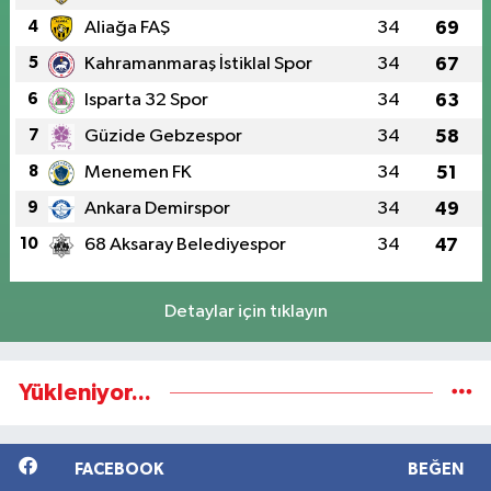
4
Aliağa FAŞ
34
69
5
Kahramanmaraş İstiklal Spor
34
67
6
Isparta 32 Spor
34
63
7
Güzide Gebzespor
34
58
8
Menemen FK
34
51
9
Ankara Demirspor
34
49
10
68 Aksaray Belediyespor
34
47
Detaylar için tıklayın
Yükleniyor...
FACEBOOK
BEĞEN