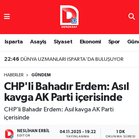
Isparta Nöbetçi Eczaneler
Isparta Hava Durumu
Isparta
Asayiş
Siyaset
Ekonomi
Spor
Gün
Isparta Namaz Vakitleri
22:46
DÜNYA UZMANLARI ISPARTA'DA BULUŞUYOR
Isparta Trafik Yoğunluk Haritası
HABERLER
GÜNDEM
CHP'li Bahadır Erdem: Asıl
Süper Lig Puan Durumu ve Fikstür
kavga AK Parti içerisinde
Tüm Manşetler
CHP'li Bahadır Erdem: Asıl kavga AK Parti
içerisinde
Son Dakika Haberleri
NESLIHAN ERBIL
04.11.2025 - 19:22
1 DK
Haber Arşivi
EDITÖR
YAYINLANMA
OKUNMA SÜRESI