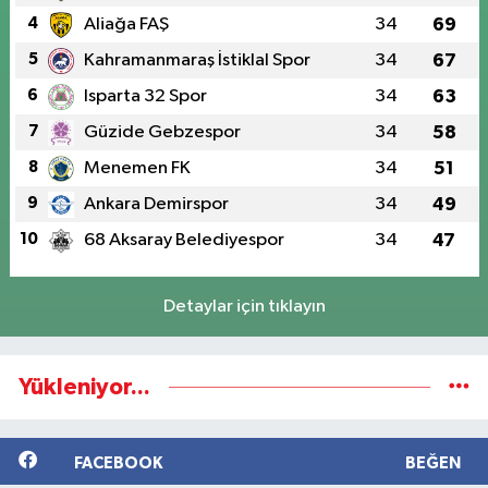
4
Aliağa FAŞ
34
69
5
Kahramanmaraş İstiklal Spor
34
67
6
Isparta 32 Spor
34
63
7
Güzide Gebzespor
34
58
8
Menemen FK
34
51
9
Ankara Demirspor
34
49
10
68 Aksaray Belediyespor
34
47
Detaylar için tıklayın
Yükleniyor...
FACEBOOK
BEĞEN