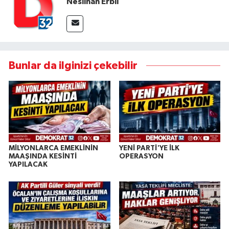
Neslihan Erbil
Bunlar da ilginizi çekebilir
MİLYONLARCA EMEKLİNİN
YENİ PARTİ'YE İLK
MAAŞINDA KESİNTİ
OPERASYON
YAPILACAK