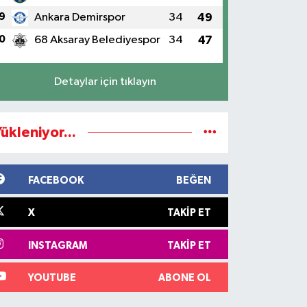
9
Ankara Demirspor
34
49
0
68 Aksaray Belediyespor
34
47
Detaylar için tıklayın
ükleniyor...
FACEBOOK
BEĞEN
X
TAKIP ET
INSTAGRAM
TAKIP ET
YOUTUBE
ABONE OL