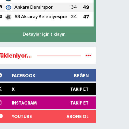
9
Ankara Demirspor
34
49
0
68 Aksaray Belediyespor
34
47
Detaylar için tıklayın
ükleniyor...
FACEBOOK
BEĞEN
X
TAKIP ET
INSTAGRAM
TAKIP ET
YOUTUBE
ABONE OL