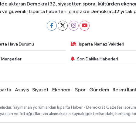
ekilde aktaran Demokrat32, siyasetten spora, kültürden ekonom
 ve güvenilir Isparta haberleri için siz de Demokrat32’yi takip
arta Hava Durumu
Isparta Namaz Vakitleri
 Manşetler
Son Dakika Haberleri
parta
Asayiş
Siyaset
Ekonomi
Spor
Gündem
Resmi İlan
mludur. Yayınlanan yorumlardan Isparta Haber - Demokrat Gazetesi sorumlu 
 yazıları ve fotoğraflar izin alınmaksızın kaynak gösterilse dahi, herhangi