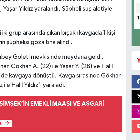
, Yaşar Yıldız yaralandı. Şüpheli suç aletiyle
1
iki grup arasında çıkan bıçaklı kavgada 1 kişi
ın şüphelisi gözaltına alındı.
tabey Göleti mevkisinde meydana geldi.
Y
an Gökhan A. (22) ile Yaşar Y. (28) ve Halil
ürede kavgaya dönüştü. Kavga sırasında Gökhan
ile Halil Yıldız’ı yaraladı.
ŞİMŞEK’İN EMEKLİ MAAŞI VE ASGARİ
e