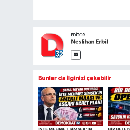
EDITÖR
Neslihan Erbil
Bunlar da ilginizi çekebilir
İŞTE MEHMET ŞİMŞEK’İN
BİR BELE