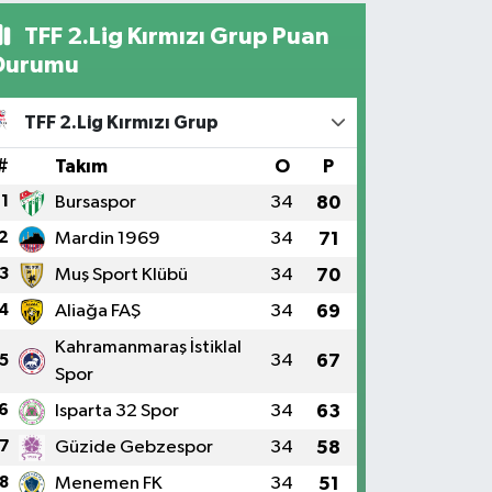
TFF 2.Lig Kırmızı Grup Puan
Durumu
TFF 2.Lig Kırmızı Grup
#
Takım
O
P
1
Bursaspor
34
80
2
Mardin 1969
34
71
3
Muş Sport Klübü
34
70
4
Aliağa FAŞ
34
69
Kahramanmaraş İstiklal
34
67
5
Spor
6
Isparta 32 Spor
34
63
7
Güzide Gebzespor
34
58
8
Menemen FK
34
51