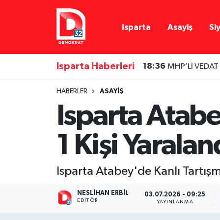
Isparta
Asayiş
Si
Isparta Nöbetçi Eczaneler
Isparta Hava Durumu
Isparta Haberleri
18:36
MHP’Lİ VEDAT
Isparta Namaz Vakitleri
HABERLER
ASAYIŞ
Isparta Atabe
Isparta Trafik Yoğunluk Haritası
1 Kişi Yaralan
Süper Lig Puan Durumu ve Fikstür
Tüm Manşetler
Isparta Atabey'de Kanlı Tartışma
Son Dakika Haberleri
NESLIHAN ERBIL
03.07.2026 - 09:25
EDITÖR
YAYINLANMA
Haber Arşivi