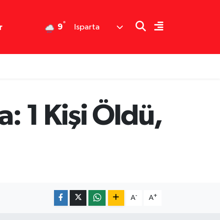
°
9
r
Isparta
: 1 Kişi Öldü,
-
+
A
A