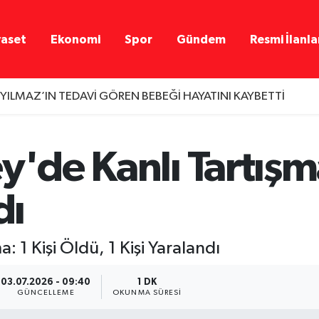
yaset
Ekonomi
Spor
Gündem
Resmi İlanla
 YILMAZ’IN TEDAVİ GÖREN BEBEĞİ HAYATINI KAYBETTİ
y'de Kanlı Tartışma
dı
: 1 Kişi Öldü, 1 Kişi Yaralandı
03.07.2026 - 09:40
1 DK
GÜNCELLEME
OKUNMA SÜRESI