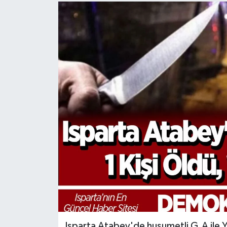
Isparta Atabey'de husumetli G.A ile Yaş