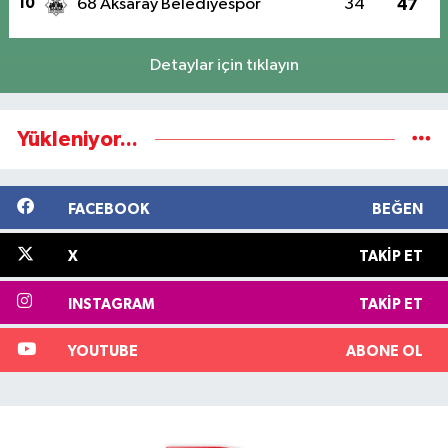
10
68 Aksaray Belediyespor
34
47
Detaylar için tıklayın
Yükleniyor...
FACEBOOK
BEĞEN
X
TAKIP ET
INSTAGRAM
TAKIP ET
YOUTUBE
ABONE OL