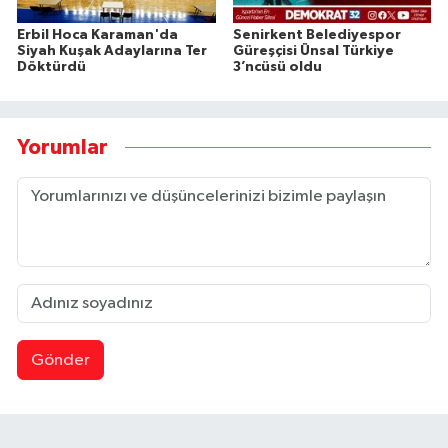
Erbil Hoca Karaman'da
Senirkent Belediyespor
Siyah Kuşak Adaylarına Ter
Güreşçisi Ünsal Türkiye
Döktürdü
3’ncüsü oldu
Yorumlar
Gönder