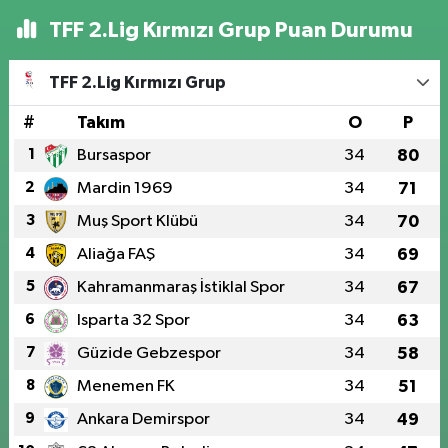
TFF 2.Lig Kırmızı Grup Puan Durumu
TFF 2.Lig Kırmızı Grup
#
Takım
O
P
1
Bursaspor
34
80
2
Mardin 1969
34
71
3
Muş Sport Klübü
34
70
4
Aliağa FAŞ
34
69
5
Kahramanmaraş İstiklal Spor
34
67
6
Isparta 32 Spor
34
63
7
Güzide Gebzespor
34
58
8
Menemen FK
34
51
9
Ankara Demirspor
34
49