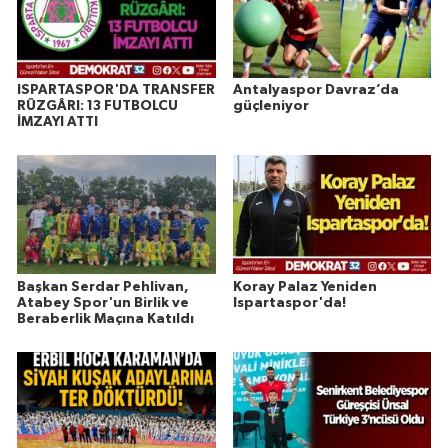
ISPARTASPOR'DA TRANSFER
Antalyaspor Davraz’da
RÜZGÂRI: 13 FUTBOLCU
güçleniyor
İMZAYI ATTI
Başkan Serdar Pehlivan,
Koray Palaz Yeniden
Atabey Spor'un Birlik ve
Ispartaspor'da!
Beraberlik Maçına Katıldı