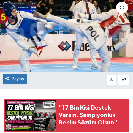
Paylaş
-
+
A
A
"17 Bin Kişi Destek
Versin, Şampiyonluk
Benim Sözüm Olsun"