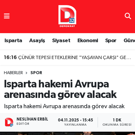
Isparta Nöbetçi Eczaneler
Isparta Hava Durumu
Isparta
Asayiş
Siyaset
Ekonomi
Spor
Gün
Isparta Namaz Vakitleri
16:16
ÇÜNÜR TEPESİ ETEKLERİNE "YAŞAYAN ÇARŞI" GELİYOR
Isparta Trafik Yoğunluk Haritası
HABERLER
SPOR
Isparta hakemi Avrupa
Süper Lig Puan Durumu ve Fikstür
arenasında görev alacak
Tüm Manşetler
Isparta hakemi Avrupa arenasında görev alacak
Son Dakika Haberleri
NESLIHAN ERBIL
04.11.2025 - 15:45
1 DK
EDITÖR
YAYINLANMA
OKUNMA SÜRESI
Haber Arşivi