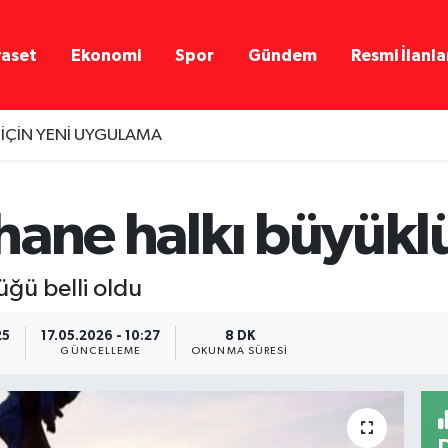
yaset
Ekonomi
Spor
Gündem
Resmi İlanla
 İÇİN YENİ UYGULAMA
n hane halkı büyükl
üğü belli oldu
25
17.05.2026 - 10:27
8 DK
GÜNCELLEME
OKUNMA SÜRESI