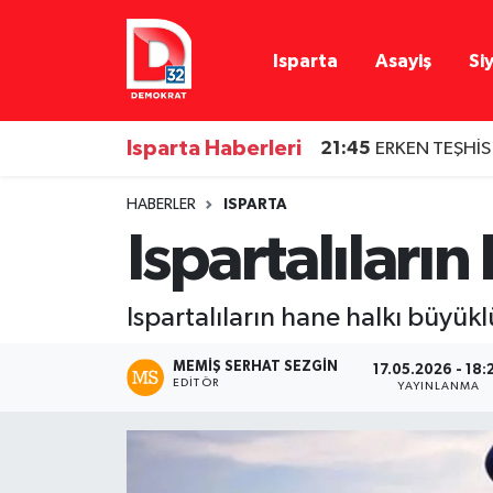
Isparta
Asayiş
Si
Isparta Nöbetçi Eczaneler
Isparta Hava Durumu
Isparta Haberleri
21:45
ERKEN TEŞHİS
Isparta Namaz Vakitleri
HABERLER
ISPARTA
Ispartalıları
Isparta Trafik Yoğunluk Haritası
Süper Lig Puan Durumu ve Fikstür
Ispartalıların hane halkı büyükl
Tüm Manşetler
MEMIŞ SERHAT SEZGIN
17.05.2026 - 18:
EDITÖR
YAYINLANMA
Son Dakika Haberleri
Haber Arşivi