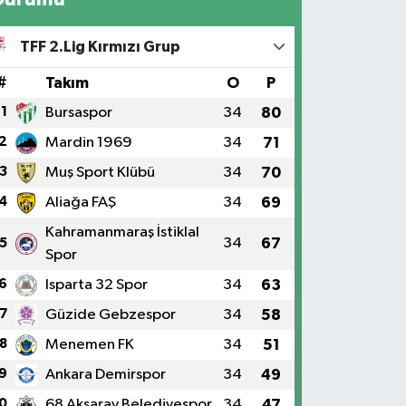
TFF 2.Lig Kırmızı Grup
#
Takım
O
P
1
Bursaspor
34
80
2
Mardin 1969
34
71
3
Muş Sport Klübü
34
70
4
Aliağa FAŞ
34
69
Kahramanmaraş İstiklal
34
67
5
Spor
6
Isparta 32 Spor
34
63
7
Güzide Gebzespor
34
58
8
Menemen FK
34
51
9
Ankara Demirspor
34
49
0
68 Aksaray Belediyespor
34
47