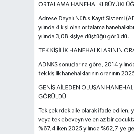
ORTALAMA HANEHALKI BÜYÜKLÜĞÜ
Adrese Dayalı Nüfus Kayıt Sistemi (
yılında 4 kişi olan ortalama hanehalk
yılında 3,08 kişiye düştüğü görüldü.
TEK KİŞİLİK HANEHALKLARININ OR
ADNKS sonuçlarına göre, 2014 yılında
tek kişilik hanehalklarının oranının 20
GENİŞ AİLEDEN OLUŞAN HANEHA
GÖRÜLDÜ
Tek çekirdek aile olarak ifade edilen,
veya tek ebeveyn ve en az bir çocuktan
%67,4 iken 2025 yılında %62,7'ye geri