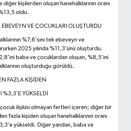
e diğer kişilerden oluşan hanehalklarının oranı
 %13,5 oldu.
K EBEVEYN VE ÇOCUKLARI OLUŞTURDU
lklarının %7,6'sını tek ebeveyn ve
ururken 2025 yılında %11,3'ünü oluşturdu.
,8'ini baba ve çocuklardan oluşan, %8,5'ini
lklarının oluşturduğu görüldü.
N FAZLA KİŞİDEN
%3,3'E YÜKSELDİ
cuk ilişkisi olmayan fertleri içeren; diğer bir
en fazla kişiden oluşan hanehalklarının oranı
3,3'e yükseldi. Diğer yandan, baba ve