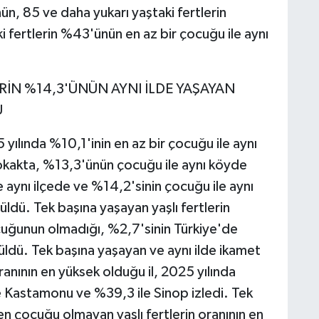
ün, 85 ve daha yukarı yaştaki fertlerin
 fertlerin %43'ünün en az bir çocuğu ile aynı
RİN %14,3'ÜNÜN AYNI İLDE YAŞAYAN
Ü
 yılında %10,1'inin en az bir çocuğu ile aynı
okakta, %13,3'ünün çocuğu ile aynı köyde
 aynı ilçede ve %14,2'sinin çocuğu ile aynı
örüldü. Tek başına yaşayan yaşlı fertlerin
uğunun olmadığı, %2,7'sinin Türkiye'de
dü. Tek başına yaşayan ve aynı ilde ikamet
anının en yüksek olduğu il, 2025 yılında
le Kastamonu ve %39,3 ile Sinop izledi. Tek
n çocuğu olmayan yaşlı fertlerin oranının en