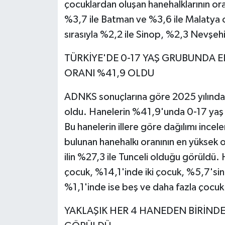
çocuklardan oluşan hanehalklarının oran
%3,7 ile Batman ve %3,6 ile Malatya ol
sırasıyla %2,2 ile Sinop, %2,3 Nevşe
TÜRKİYE'DE 0-17 YAŞ GRUBUNDA 
ORANI %41,9 OLDU
ADNKS sonuçlarına göre 2025 yılında 
oldu. Hanelerin %41,9'unda 0-17 yaş
Bu hanelerin illere göre dağılımı ince
bulunan hanehalkı oranının en yüksek o
ilin %27,3 ile Tunceli olduğu görüldü
çocuk, %14,1'inde iki çocuk, %5,7'si
%1,1'inde ise beş ve daha fazla çocu
YAKLAŞIK HER 4 HANEDEN BİRİNDE