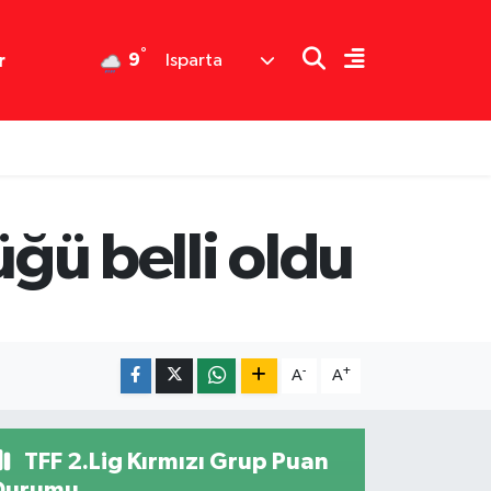
°
9
r
Isparta
üğü belli oldu
-
+
A
A
TFF 2.Lig Kırmızı Grup Puan
Durumu