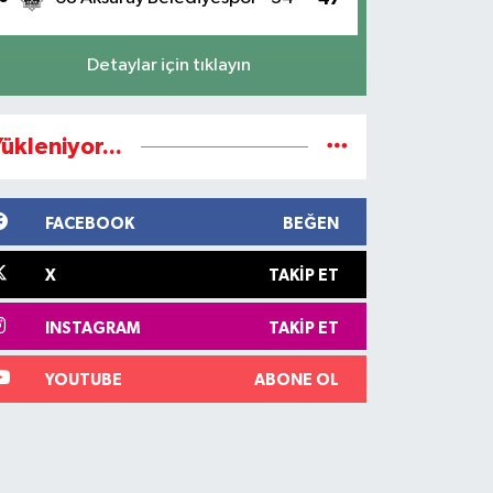
Detaylar için tıklayın
ükleniyor...
FACEBOOK
BEĞEN
X
TAKIP ET
INSTAGRAM
TAKIP ET
YOUTUBE
ABONE OL