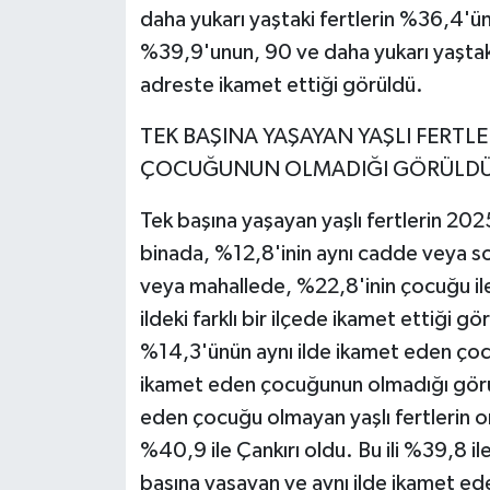
daha yukarı yaştaki fertlerin %36,4'ün
%39,9'unun, 90 ve daha yukarı yaştaki
adreste ikamet ettiği görüldü.
TEK BAŞINA YAŞAYAN YAŞLI FERTLE
ÇOCUĞUNUN OLMADIĞI GÖRÜLD
Tek başına yaşayan yaşlı fertlerin 2025
binada, %12,8'inin aynı cadde veya s
veya mahallede, %22,8'inin çocuğu ile
ildeki farklı bir ilçede ikamet ettiği g
%14,3'ünün aynı ilde ikamet eden çoc
ikamet eden çocuğunun olmadığı görül
eden çocuğu olmayan yaşlı fertlerin or
%40,9 ile Çankırı oldu. Bu ili %39,8 i
başına yaşayan ve aynı ilde ikamet ede