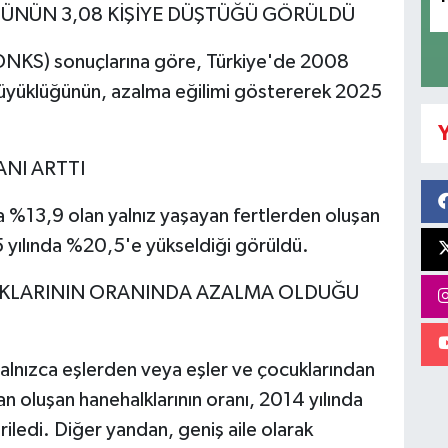
NÜN 3,08 KİŞİYE DÜŞTÜĞÜ GÖRÜLDÜ
ADNKS) sonuçlarına göre, Türkiye'de 2008
ıbüyüklüğünün, azalma eğilimi göstererek 2025
Y
ANI ARTTI
 %13,9 olan yalnız yaşayan fertlerden oluşan
25 yılında %20,5'e yükseldiği görüldü.
LKLARININ ORANINDA AZALMA OLDUĞU
 yalnızca eşlerden veya eşler ve çocuklarından
 oluşan hanehalklarının oranı, 2014 yılında
ledi. Diğer yandan, geniş aile olarak