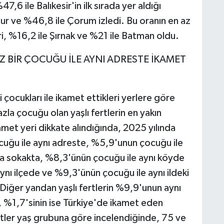
7,6 ile Balıkesir'in ilk sırada yer aldığı
dur ve %46,8 ile Çorum izledi. Bu oranın en az
ari, %16,2 ile Şırnak ve %21 ile Batman oldu.
Z BİR ÇOCUĞU İLE AYNI ADRESTE İKAMET
i çocukları ile ikamet ettikleri yerlere göre
zla çocuğu olan yaşlı fertlerin en yakın
t yeri dikkate alındığında, 2025 yılında
ocuğu ile aynı adreste, %5,9'unun çocuğu ile
ya sokakta, %8,3'ünün çocuğu ile aynı köyde
nı ilçede ve %9,3'ünün çocuğu ile aynı ildeki
. Diğer yandan yaşlı fertlerin %9,9'unun aynı
 %1,7'sinin ise Türkiye'de ikamet eden
tler yaş grubuna göre incelendiğinde, 75 ve