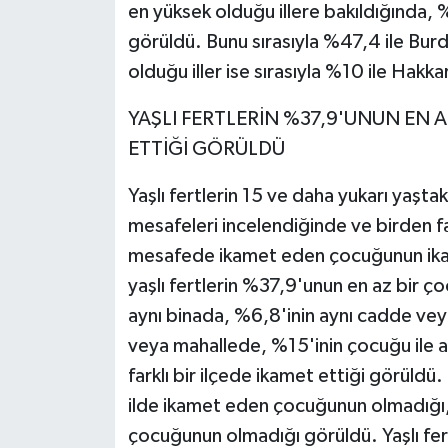
en yüksek olduğu illere bakıldığında, %4
görüldü. Bunu sırasıyla %47,4 ile Bur
olduğu iller ise sırasıyla %10 ile Hakk
YAŞLI FERTLERİN %37,9'UNUN EN A
ETTİĞİ GÖRÜLDÜ
Yaşlı fertlerin 15 ve daha yukarı yaştak
mesafeleri incelendiğinde ve birden fa
mesafede ikamet eden çocuğunun ikame
yaşlı fertlerin %37,9'unun en az bir ç
aynı binada, %6,8'inin aynı cadde ve
veya mahallede, %15'inin çocuğu ile ay
farklı bir ilçede ikamet ettiği görüldü
ilde ikamet eden çocuğunun olmadığı,
çocuğunun olmadığı görüldü. Yaşlı fer