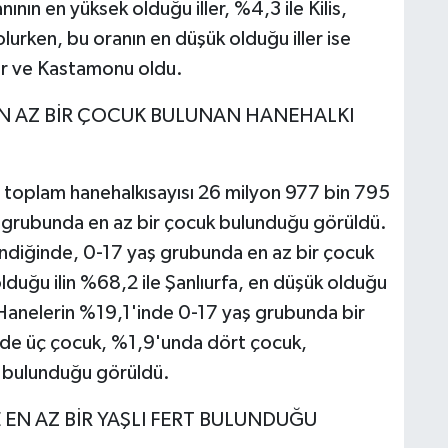
ının en yüksek olduğu iller, %4,3 ile Kilis,
urken, bu oranın en düşük olduğu iller ise
hir ve Kastamonu oldu.
EN AZ BİR ÇOCUK BULUNAN HANEHALKI
toplam hanehalkısayısı 26 milyon 977 bin 795
 grubunda en az bir çocuk bulunduğu görüldü.
lendiğinde, 0-17 yaş grubunda en az bir çocuk
lduğu ilin %68,2 ile Şanlıurfa, en düşük olduğu
. Hanelerin %19,1'inde 0-17 yaş grubunda bir
nde üç çocuk, %1,9'unda dört çocuk,
k bulunduğu görüldü.
 EN AZ BİR YAŞLI FERT BULUNDUĞU