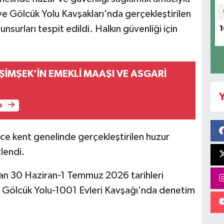
e Gölcük Yolu Kavşakları'nda gerçekleştirilen
nsurları tespit edildi. Halkın güvenliği için
1
ŞİMŞEK’İN EMEKLİ MAAŞI VE ASGARİ
Y
e
nce kent genelinde gerçekleştirilen huzur
lendi.
dan 30 Haziran-1 Temmuz 2026 tarihleri
e Gölcük Yolu-1001 Evleri Kavşağı'nda denetim