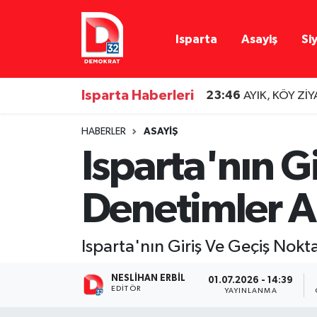
Isparta
Asayiş
Si
Isparta Nöbetçi Eczaneler
Isparta Hava Durumu
Isparta Haberleri
23:46
AYIK, KÖY Zİ
Isparta Namaz Vakitleri
HABERLER
ASAYIŞ
Isparta'nın G
Isparta Trafik Yoğunluk Haritası
Denetimler Ar
Süper Lig Puan Durumu ve Fikstür
Tüm Manşetler
Isparta'nın Giriş Ve Geçiş Nokt
Son Dakika Haberleri
NESLIHAN ERBIL
01.07.2026 - 14:39
EDITÖR
YAYINLANMA
Haber Arşivi