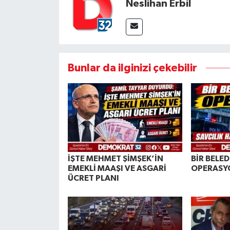
Neslihan Erbil
Bunlar da ilginizi çekebilir
İŞTE MEHMET ŞİMŞEK’İN
BİR BELE
EMEKLİ MAAŞI VE ASGARİ
OPERASY
ÜCRET PLANI