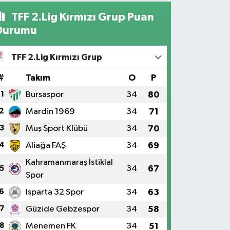
TFF 2.Lig Kırmızı Grup Puan
Durumu
TFF 2.Lig Kırmızı Grup
#
Takım
O
P
1
Bursaspor
34
80
2
Mardin 1969
34
71
3
Muş Sport Klübü
34
70
4
Aliağa FAŞ
34
69
Kahramanmaraş İstiklal
34
67
5
Spor
6
Isparta 32 Spor
34
63
7
Güzide Gebzespor
34
58
8
Menemen FK
34
51