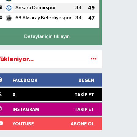
9
Ankara Demirspor
34
49
0
68 Aksaray Belediyespor
34
47
Detaylar için tıklayın
ükleniyor...
FACEBOOK
BEĞEN
X
TAKIP ET
INSTAGRAM
TAKIP ET
YOUTUBE
ABONE OL