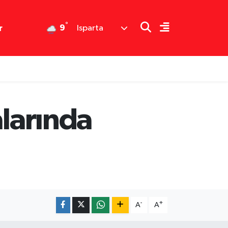
°
9
r
Isparta
alarında
-
+
A
A