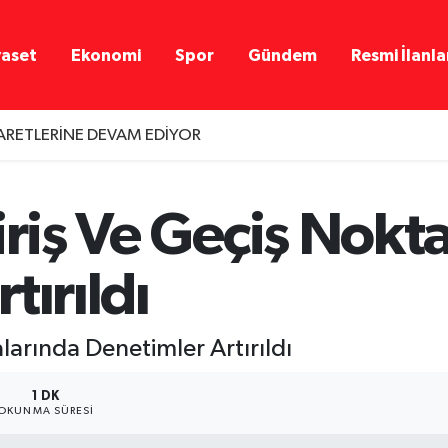
yaset
Ekonomi
Spor
Gündem
Resmi İlanla
YARETLERİNE DEVAM EDİYOR
iriş Ve Geçiş Nokt
tırıldı
alarında Denetimler Artırıldı
1 DK
OKUNMA SÜRESI