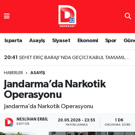
Isparta Nöbetçi Eczaneler
Isparta Hava Durumu
Isparta
Asayiş
Siyaset
Ekonomi
Spor
Gün
Isparta Namaz Vakitleri
20:41
ŞEHİT ERİÇ BARAJI'NDA GEÇİCİ KABUL TAMAMLANDI
Isparta Trafik Yoğunluk Haritası
HABERLER
ASAYIŞ
Jandarma’da Narkotik
Süper Lig Puan Durumu ve Fikstür
Operasyonu
Tüm Manşetler
Jandarma’da Narkotik Operasyonu
Son Dakika Haberleri
NESLIHAN ERBIL
20.05.2026 - 23:55
1 DK
EDITÖR
YAYINLANMA
OKUNMA SÜRESI
Haber Arşivi