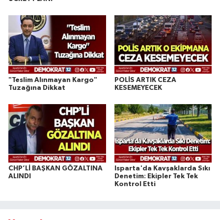
"Teslim Alınmayan Kargo"
POLİS ARTIK CEZA
Tuzağına Dikkat
KESEMEYECEK
CHP’Lİ BAŞKAN GÖZALTINA
Isparta'da Kavşaklarda Sıkı
ALINDI
Denetim: Ekipler Tek Tek
Kontrol Etti