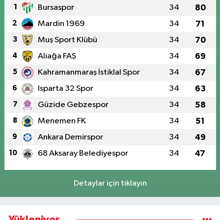
1
Bursaspor
34
80
2
Mardin 1969
34
71
3
Muş Sport Klübü
34
70
4
Aliağa FAŞ
34
69
5
Kahramanmaraş İstiklal Spor
34
67
6
Isparta 32 Spor
34
63
7
Güzide Gebzespor
34
58
8
Menemen FK
34
51
9
Ankara Demirspor
34
49
10
68 Aksaray Belediyespor
34
47
Detaylar için tıklayın
Yükleniyor...