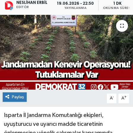
NESLIHAN ERBIL
19.06.2026 - 22:50
1 DK
EDITÖR
YAYINLANMA
OKUNMA SÜRESI
Paylaş
-
+
A
A
Isparta İl Jandarma Komutanlığı ekipleri,
uyuşturucu ve uyarıcı madde ticaretinin