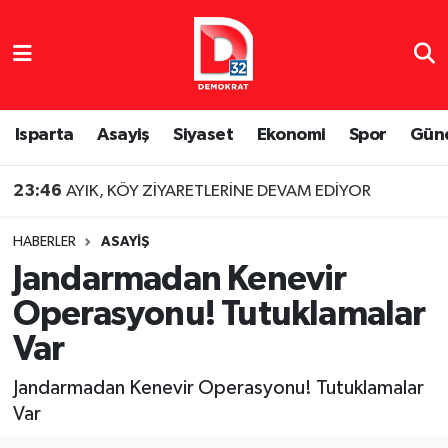
Isparta Nöbetçi Eczaneler
Isparta Hava Durumu
Isparta
Asayiş
Siyaset
Ekonomi
Spor
Gün
Isparta Namaz Vakitleri
23:46
AYIK, KÖY ZİYARETLERİNE DEVAM EDİYOR
Isparta Trafik Yoğunluk Haritası
HABERLER
ASAYIŞ
Jandarmadan Kenevir
Süper Lig Puan Durumu ve Fikstür
Operasyonu! Tutuklamalar
Tüm Manşetler
Var
Son Dakika Haberleri
Jandarmadan Kenevir Operasyonu! Tutuklamalar
Var
Haber Arşivi