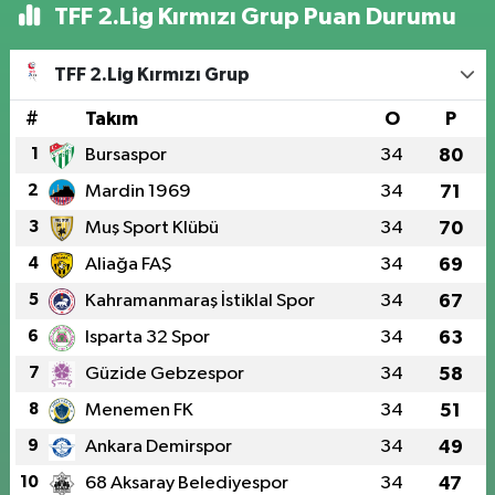
TFF 2.Lig Kırmızı Grup Puan Durumu
TFF 2.Lig Kırmızı Grup
#
Takım
O
P
1
Bursaspor
34
80
2
Mardin 1969
34
71
3
Muş Sport Klübü
34
70
4
Aliağa FAŞ
34
69
5
Kahramanmaraş İstiklal Spor
34
67
6
Isparta 32 Spor
34
63
7
Güzide Gebzespor
34
58
8
Menemen FK
34
51
9
Ankara Demirspor
34
49
10
68 Aksaray Belediyespor
34
47