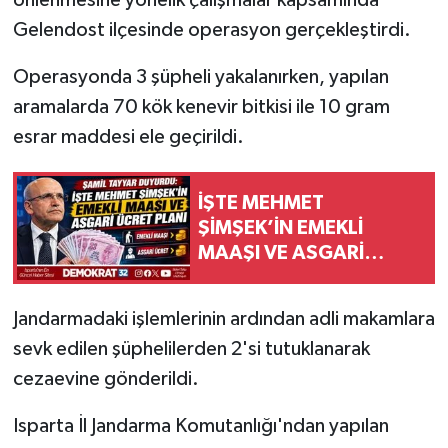
önlenmesine yönelik çalışmalar kapsamında
Gelendost ilçesinde operasyon gerçekleştirdi.
Operasyonda 3 şüpheli yakalanırken, yapılan
aramalarda 70 kök kenevir bitkisi ile 10 gram
esrar maddesi ele geçirildi.
İŞTE MEHMET
ŞİMŞEK’İN EMEKLİ
MAAŞI VE ASGARİ
ÜCRET PLANI
Jandarmadaki işlemlerinin ardından adli makamlara
sevk edilen şüphelilerden 2'si tutuklanarak
cezaevine gönderildi.
Isparta İl Jandarma Komutanlığı'ndan yapılan