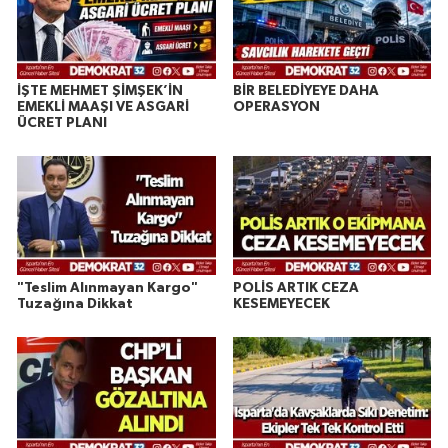
İŞTE MEHMET ŞİMŞEK’İN
BİR BELEDİYEYE DAHA
EMEKLİ MAAŞI VE ASGARİ
OPERASYON
ÜCRET PLANI
"Teslim Alınmayan Kargo"
POLİS ARTIK CEZA
Tuzağına Dikkat
KESEMEYECEK