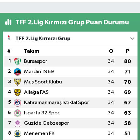
TFF 2.Lig Kırmızı Grup Puan Durumu
TFF 2.Lig Kırmızı Grup
#
Takım
O
P
1
Bursaspor
34
80
2
Mardin 1969
34
71
3
Muş Sport Klübü
34
70
4
Aliağa FAŞ
34
69
5
Kahramanmaraş İstiklal Spor
34
67
6
Isparta 32 Spor
34
63
7
Güzide Gebzespor
34
58
8
Menemen FK
34
51