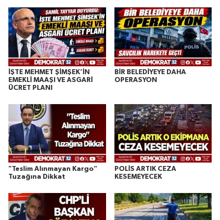
İŞTE MEHMET ŞİMŞEK’İN
BİR BELEDİYEYE DAHA
EMEKLİ MAAŞI VE ASGARİ
OPERASYON
ÜCRET PLANI
"Teslim Alınmayan Kargo"
POLİS ARTIK CEZA
Tuzağına Dikkat
KESEMEYECEK