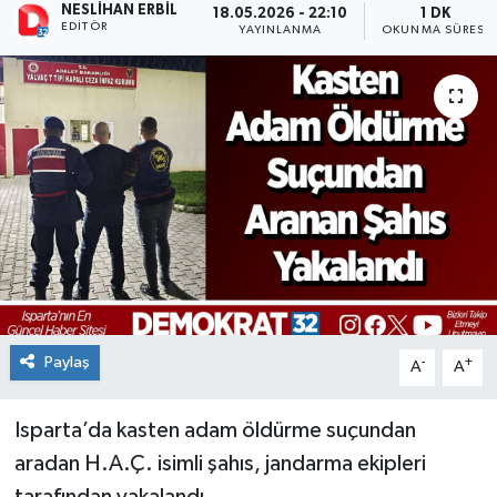
NESLIHAN ERBIL
18.05.2026 - 22:10
1 DK
EDITÖR
YAYINLANMA
OKUNMA SÜRESI
Paylaş
-
+
A
A
Isparta’da kasten adam öldürme suçundan
aradan H.A.Ç. isimli şahıs, jandarma ekipleri