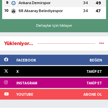
9
Ankara Demirspor
34
49
10
68 Aksaray Belediyespor
34
47
Detaylar için tıklayın
Yükleniyor...
FACEBOOK
BEĞEN
X
TAKIP ET
INSTAGRAM
TAKIP ET
YOUTUBE
ABONE OL