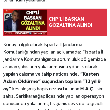
tarafından yakalandı.
CHP’Lİ BAŞKAN
GÖZALTINA ALINDI
Konuyla ilgili olarak Isparta İl Jandarma
Komutanlığı’ndan yapılan açıklamada: “Isparta İl
Jandarma Komutanlığınca sorumluluk bölgemizde
aranan şahısların yakalanmasına yönelik olarak
yapılan çalışma ve takip neticesinde,
“Kasten
Adam Öldürme” suçundan
toplam
“
13 yıl 9
ay”
kesinleşmiş hapis cezası bulunan
H.A.Ç.
isimli
şahıs, Şarkikaraağaç ilçesinde yapılan operasyon
sonucunda yakalanmıştır. Şahıs sevk edildiği adli