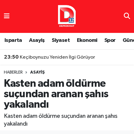
Isparta Nöbetçi Eczaneler
Isparta Hava Durumu
Isparta
Asayiş
Siyaset
Ekonomi
Spor
Gün
Isparta Namaz Vakitleri
23:50
Keçiboynuzu Yeniden İlgi Görüyor
Isparta Trafik Yoğunluk Haritası
HABERLER
ASAYIŞ
Kasten adam öldürme
Süper Lig Puan Durumu ve Fikstür
suçundan aranan şahıs
Tüm Manşetler
yakalandı
Son Dakika Haberleri
Kasten adam öldürme suçundan aranan şahıs
yakalandı
Haber Arşivi