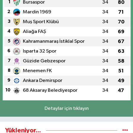
1
Bursaspor
34
80
2
Mardin 1969
34
71
3
Muş Sport Klübü
34
70
4
Aliağa FAŞ
34
69
5
Kahramanmaraş İstiklal Spor
34
67
6
Isparta 32 Spor
34
63
7
Güzide Gebzespor
34
58
8
Menemen FK
34
51
9
Ankara Demirspor
34
49
10
68 Aksaray Belediyespor
34
47
Detaylar için tıklayın
Yükleniyor...