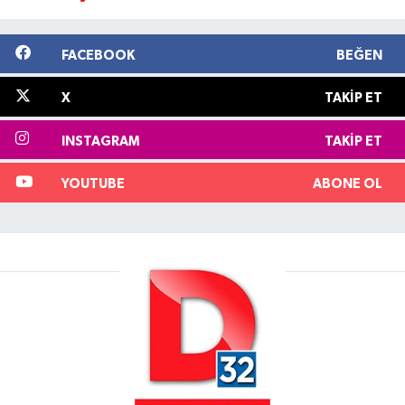
FACEBOOK
BEĞEN
X
TAKIP ET
INSTAGRAM
TAKIP ET
YOUTUBE
ABONE OL