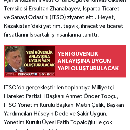
Ajansı Kazakh Invest Orta Doğu ve Kafkas Ülkeleri
Temsilcisi Ersultan Zhanabayev, Isparta Ticaret
ve Sanayi Odası’nı (ITSO) ziyaret etti. Heyet,
Kazakistan’daki yatırım, teşvik, ihracat ve ticaret
fırsatlarını Ispartalı iş insanlarına tanıttı.
YENİ GÜVENLİK
ANLAYIŞINA UYGUN
YAPI OLUŞTURULACAK
ITSO’da gerçekleştirilen toplantıya Milliyetçi
Hareket Partisi İl Başkanı Ahmet Önder Topçu,
ITSO Yönetim Kurulu Başkanı Metin Çelik, Başkan
Yardımcıları Hüseyin Dede ve Şakir Uygun,
Yönetim Kurulu Üyesi Fatih Topaloğlu ile çok