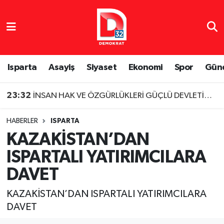
Isparta Nöbetçi Eczaneler
Isparta Hava Durumu
Isparta
Asayiş
Siyaset
Ekonomi
Spor
Gün
Isparta Namaz Vakitleri
23:32
İNSAN HAK VE ÖZGÜRLÜKLERİ GÜÇLÜ DEVLETİN TEMELİDİR
Isparta Trafik Yoğunluk Haritası
HABERLER
ISPARTA
KAZAKİSTAN’DAN
Süper Lig Puan Durumu ve Fikstür
ISPARTALI YATIRIMCILARA
Tüm Manşetler
DAVET
Son Dakika Haberleri
KAZAKİSTAN’DAN ISPARTALI YATIRIMCILARA
DAVET
Haber Arşivi