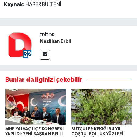
Kaynak:
HABER BÜLTENİ
EDITÖR
Neslihan Erbil
Bunlar da ilginizi çekebilir
MHP YALVAÇ İLÇE KONGRESİ
SÜTÇÜLER KEKİĞİ BU YIL
YAPILDI: YENİ BAŞKAN BELLİ
COŞTU: BOLLUK YÜZLERİ