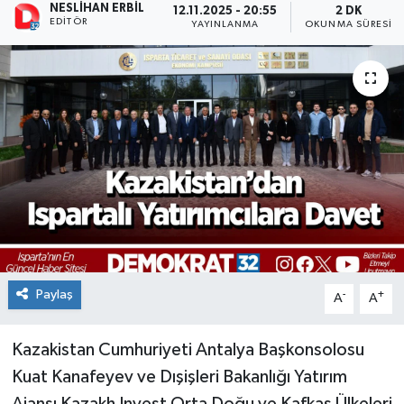
NESLIHAN ERBIL
12.11.2025 - 20:55
2 DK
EDITÖR
YAYINLANMA
OKUNMA SÜRESI
Paylaş
-
+
A
A
Kazakistan Cumhuriyeti Antalya Başkonsolosu
Kuat Kanafeyev ve Dışişleri Bakanlığı Yatırım