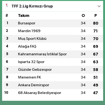
TFF 2.Lig Kırmızı Grup
#
Takım
O
P
1
Bursaspor
34
80
2
Mardin 1969
34
71
3
Muş Sport Klübü
34
70
4
Aliağa FAŞ
34
69
5
Kahramanmaraş İstiklal Spor
34
67
6
Isparta 32 Spor
34
63
7
Güzide Gebzespor
34
58
8
Menemen FK
34
51
9
Ankara Demirspor
34
49
10
68 Aksaray Belediyespor
34
47