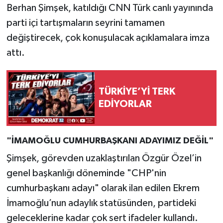
Berhan Şimşek, katıldığı CNN Türk canlı yayınında
parti içi tartışmaların seyrini tamamen
değiştirecek, çok konuşulacak açıklamalara imza
attı.
TÜRKİYE’Yİ TERK
EDİYORLAR
"İMAMOĞLU CUMHURBAŞKANI ADAYIMIZ DEĞİL"
Şimşek, görevden uzaklaştırılan Özgür Özel’in
genel başkanlığı döneminde "CHP'nin
cumhurbaşkanı adayı" olarak ilan edilen Ekrem
İmamoğlu’nun adaylık statüsünden, partideki
geleceklerine kadar çok sert ifadeler kullandı.