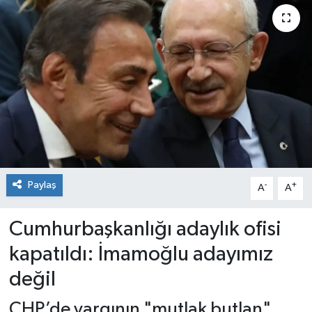
Paylaş
-
+
A
A
Cumhurbaşkanlığı adaylık ofisi
kapatıldı: İmamoğlu adayımız
değil
CHP’de yargının "mutlak butlan"