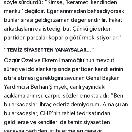
şöyle sürdürdü: "Kimse, 'kerameti kendinden
menkul' değildir. Eğer arınmadan bahsediyorsak
bunlar sırası geldiği zaman değerlendirilir. Fakat
arkadaşların da istediği bu. Çünkü giderken
partiden parçalar koparıp götürmek istiyorlar."
"TEMİZ SİYASETTEN YANAYSALAR..."
Özgür Özel ve Ekrem İmamoğlu’nun mevcut
süreç ve iddialar karşısında partiden kendilerinin
istifa etmesi gerektiğini savunan Genel Başkan
Yardımcısı Berhan Şimşek, canlı yayındaki
açıklamalarını şu çarpıcı sözlerle noktaladı: “Ben
bu arkadaşları ihraç ederiz demiyorum. Ama şu an
bu arkadaşlar, CHP'nin rahlei tedrisatından
geldilerse ve kendileri de temiz siyasetten
yanaysa partiden istifa etmeleri gerekir.