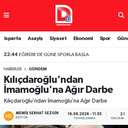
Isparta Nöbetçi Eczaneler
Isparta Hava Durumu
Isparta
Asayiş
Siyaset
Ekonomi
Spor
Gün
Isparta Namaz Vakitleri
22:44
EĞİRDİR’DE GÜNE SPORLA BAŞLA
Isparta Trafik Yoğunluk Haritası
HABERLER
GÜNDEM
Kılıçdaroğlu'ndan
Süper Lig Puan Durumu ve Fikstür
İmamoğlu'na Ağır Darbe
Tüm Manşetler
Kılıçdaroğlu'ndan İmamoğlu'na Ağır Darbe
Son Dakika Haberleri
MEMIŞ SERHAT SEZGIN
16.06.2026 - 11:55
2 D
EDITÖR
YAYINLANMA
OKUNMA S
Haber Arşivi