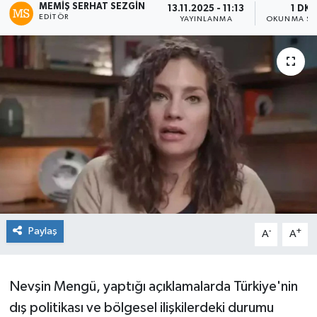
MEMIŞ SERHAT SEZGIN
13.11.2025 - 11:13
1 DK
EDITÖR
YAYINLANMA
OKUNMA SÜ
Paylaş
-
+
A
A
Nevşin Mengü, yaptığı açıklamalarda Türkiye'nin
dış politikası ve bölgesel ilişkilerdeki durumu