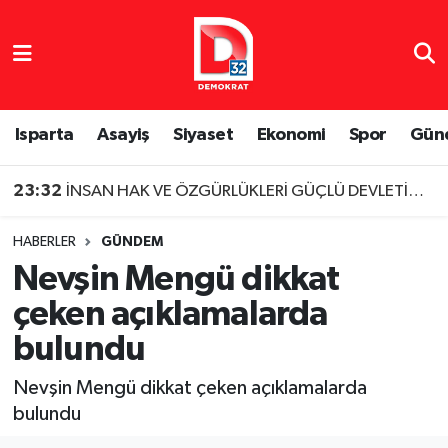
Isparta Nöbetçi Eczaneler
Isparta Hava Durumu
Isparta
Asayiş
Siyaset
Ekonomi
Spor
Gün
Isparta Namaz Vakitleri
23:32
İNSAN HAK VE ÖZGÜRLÜKLERİ GÜÇLÜ DEVLETİN TEMELİDİR
Isparta Trafik Yoğunluk Haritası
HABERLER
GÜNDEM
Nevşin Mengü dikkat
Süper Lig Puan Durumu ve Fikstür
çeken açıklamalarda
Tüm Manşetler
bulundu
Son Dakika Haberleri
Nevşin Mengü dikkat çeken açıklamalarda
bulundu
Haber Arşivi