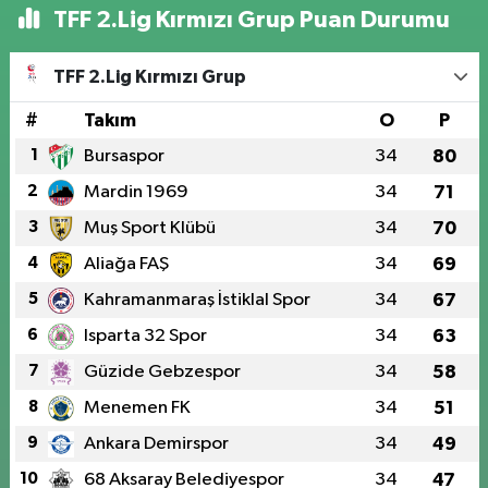
TFF 2.Lig Kırmızı Grup Puan Durumu
TFF 2.Lig Kırmızı Grup
#
Takım
O
P
1
Bursaspor
34
80
2
Mardin 1969
34
71
3
Muş Sport Klübü
34
70
4
Aliağa FAŞ
34
69
5
Kahramanmaraş İstiklal Spor
34
67
6
Isparta 32 Spor
34
63
7
Güzide Gebzespor
34
58
8
Menemen FK
34
51
9
Ankara Demirspor
34
49
10
68 Aksaray Belediyespor
34
47