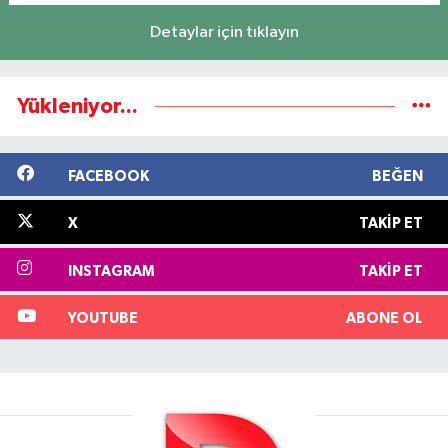
Detaylar için tıklayın
Yükleniyor...
FACEBOOK
BEĞEN
X
TAKIP ET
INSTAGRAM
TAKIP ET
YOUTUBE
ABONE OL