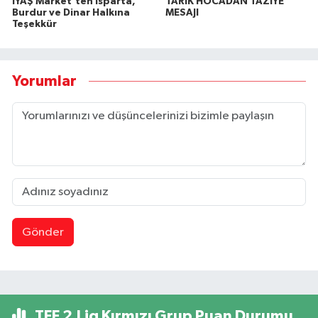
IYAŞ Market'ten Isparta,
TARIK HOCADAN TAZİYE
Burdur ve Dinar Halkına
MESAJI
Teşekkür
Yorumlar
Gönder
TFF 2.Lig Kırmızı Grup Puan Durumu