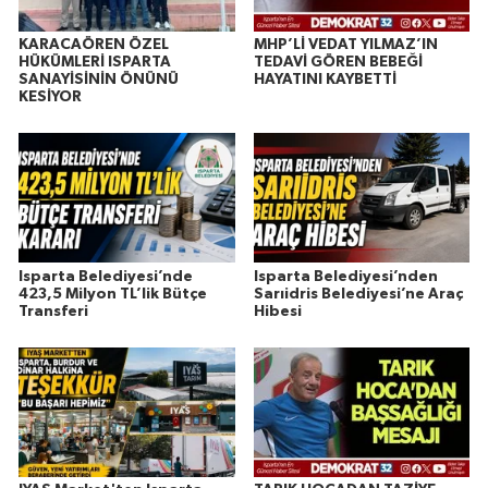
KARACAÖREN ÖZEL
MHP’Lİ VEDAT YILMAZ’IN
HÜKÜMLERİ ISPARTA
TEDAVİ GÖREN BEBEĞİ
SANAYİSİNİN ÖNÜNÜ
HAYATINI KAYBETTİ
KESİYOR
Isparta Belediyesi’nde
Isparta Belediyesi’nden
423,5 Milyon TL’lik Bütçe
Sarıidris Belediyesi’ne Araç
Transferi
Hibesi