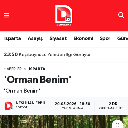
Isparta Nöbetçi Eczaneler
Isparta Hava Durumu
Isparta
Asayiş
Siyaset
Ekonomi
Spor
Gün
Isparta Namaz Vakitleri
23:50
Keçiboynuzu Yeniden İlgi Görüyor
Isparta Trafik Yoğunluk Haritası
HABERLER
ISPARTA
'Orman Benim'
Süper Lig Puan Durumu ve Fikstür
'Orman Benim'
Tüm Manşetler
NESLIHAN ERBIL
20.05.2026 - 18:50
2 DK
EDITÖR
Son Dakika Haberleri
YAYINLANMA
OKUNMA SÜRESI
Haber Arşivi