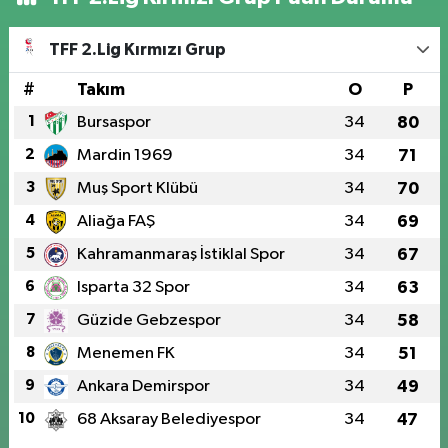
TFF 2.Lig Kırmızı Grup
#
Takım
O
P
1
Bursaspor
34
80
2
Mardin 1969
34
71
3
Muş Sport Klübü
34
70
4
Aliağa FAŞ
34
69
5
Kahramanmaraş İstiklal Spor
34
67
6
Isparta 32 Spor
34
63
7
Güzide Gebzespor
34
58
8
Menemen FK
34
51
9
Ankara Demirspor
34
49
10
68 Aksaray Belediyespor
34
47