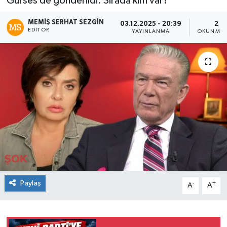
Gürses de gönderildi: Sırada kim var?
MEMIŞ SERHAT SEZGIN
03.12.2025 - 20:39
2 D
EDITÖR
YAYINLANMA
OKUNMA 
Paylaş
-
+
A
A