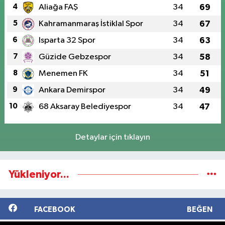
4
Aliağa FAŞ
34
69
5
Kahramanmaraş İstiklal Spor
34
67
6
Isparta 32 Spor
34
63
7
Güzide Gebzespor
34
58
8
Menemen FK
34
51
9
Ankara Demirspor
34
49
10
68 Aksaray Belediyespor
34
47
Detaylar için tıklayın
Yükleniyor...
FACEBOOK
BEĞEN