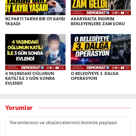
İKİ PARTİ TARİHİ BİR OY KAYBI
AKARYAKITA İNDİRİM
YAŞADI
BEKLEYENLERE ZAM ŞOKU
4 YAŞINDAKİ OĞLUNUN
O BELEDİYEYE 3. DALGA
KATİLİ İLE 3 GÜN SONRA
OPERASYON
EVLENDİ
Yorumlar