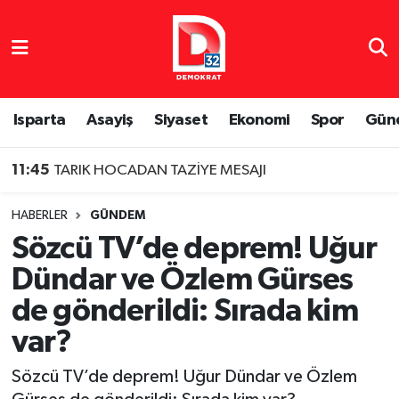
Isparta Nöbetçi Eczaneler
Isparta Hava Durumu
Isparta
Asayiş
Siyaset
Ekonomi
Spor
Gün
Isparta Namaz Vakitleri
11:45
TARIK HOCADAN TAZİYE MESAJI
Isparta Trafik Yoğunluk Haritası
HABERLER
GÜNDEM
Sözcü TV’de deprem! Uğur
Süper Lig Puan Durumu ve Fikstür
Dündar ve Özlem Gürses
Tüm Manşetler
de gönderildi: Sırada kim
var?
Son Dakika Haberleri
Sözcü TV’de deprem! Uğur Dündar ve Özlem
Haber Arşivi