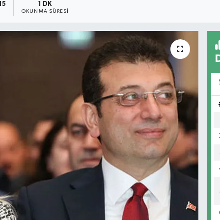
15
1 DK
OKUNMA SÜRESI