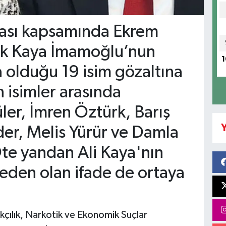
ası kapsamında Ekrem
ek Kaya İmamoğlu’nun
1
a olduğu 19 isim gözaltına
n isimler arasında
er, İmren Öztürk, Barış
Y
er, Melis Yürür ve Damla
te yandan Ali Kaya'nın
neden olan ifade de ortaya
kçılık, Narkotik ve Ekonomik Suçlar