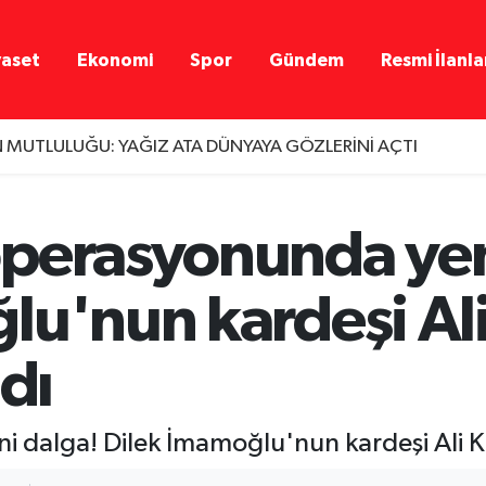
yaset
Ekonomi
Spor
Gündem
Resmi İlanla
İN MUTLULUĞU: YAĞIZ ATA DÜNYAYA GÖZLERİNİ AÇTI
perasyonunda yen
lu'nun kardeşi Al
ndı
 dalga! Dilek İmamoğlu'nun kardeşi Ali Ka