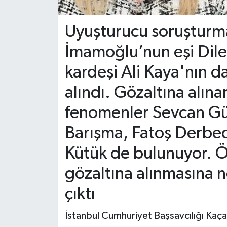
Uyuşturucu soruşturm
İmamoğlu’nun eşi Dil
kardeşi Ali Kaya'nın d
alındı. Gözaltına alına
fenomenler Sevcan Gül
Barışma, Fatoş Derbed
Kütük de bulunuyor. Ö
gözaltına alınmasına 
çıktı
İstanbul Cumhuriyet Başsavcılığı Kaça