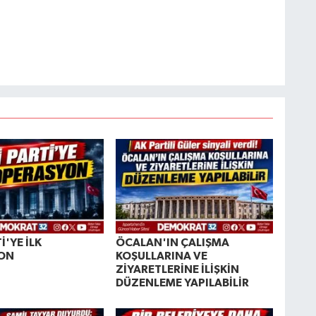
İ'YE İLK
ÖCALAN'IN ÇALIŞMA
ON
KOŞULLARINA VE
ZİYARETLERİNE İLİŞKİN
DÜZENLEME YAPILABİLİR