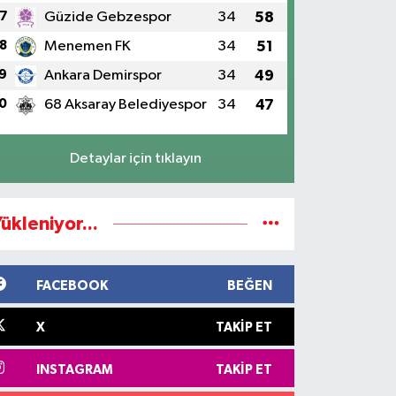
7
Güzide Gebzespor
34
58
8
Menemen FK
34
51
9
Ankara Demirspor
34
49
0
68 Aksaray Belediyespor
34
47
Detaylar için tıklayın
ükleniyor...
FACEBOOK
BEĞEN
X
TAKIP ET
INSTAGRAM
TAKIP ET