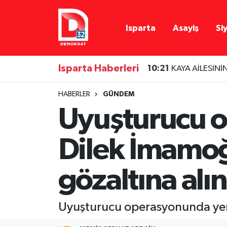
Isparta
Asayiş
Si
Isparta Nöbetçi Eczaneler
Isparta Hava Durumu
Isparta Haberleri
10:21
KAYA AİLESİN
Isparta Namaz Vakitleri
HABERLER
GÜNDEM
Uyuşturucu o
Isparta Trafik Yoğunluk Haritası
Dilek İmamoğ
Süper Lig Puan Durumu ve Fikstür
Tüm Manşetler
gözaltına alı
Son Dakika Haberleri
Uyuşturucu operasyonunda yeni
Haber Arşivi