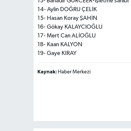
13- Bahadır GÜRCEER-İşletme sahibi
14- Aylin DOĞRU ÇELİK
15- Hasan Koray ŞAHİN
16- Gökay KALAYCIOĞLU
17- Mert Can ALİOĞLU
18- Kaan KALYON
19- Gaye KIRAY
Kaynak:
Haber Merkezi