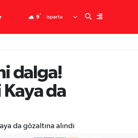
°
9
r
Isparta
i dalga!
i Kaya da
ya da gözaltına alındı