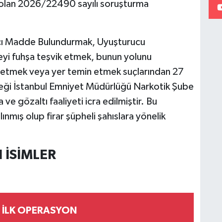
olan 2026/22490 sayılı soruşturma
ıcı Madde Bulundurmak, Uyuşturucu
seyi fuhşa teşvik etmek, bunun yolunu
ık etmek veya yer temin etmek suçlarından 27
ereği İstanbul Emniyet Müdürlüğü Narkotik Şube
e gözaltı faaliyeti icra edilmiştir. Bu
nmış olup firar şüpheli şahıslara yönelik
.
 İSİMLER
E İLK OPERASYON