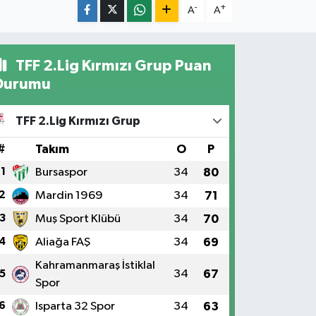
-
+
A
A
TFF 2.Lig Kırmızı Grup Puan
Durumu
TFF 2.Lig Kırmızı Grup
#
Takım
O
P
1
Bursaspor
34
80
2
Mardin 1969
34
71
3
Muş Sport Klübü
34
70
4
Aliağa FAŞ
34
69
Kahramanmaraş İstiklal
34
67
5
Spor
6
Isparta 32 Spor
34
63