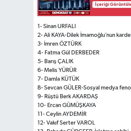
İçeriği Görüntül
1- Sinan URFALI
2- Ali KAYA-Dilek İmamoğlu’nun karde
3- İmren ÖZTÜRK
4- Fatma Gül DERBEDER
5- Barış ÇALIK
6- Melis YÜRÜR
7- Damla KÜTÜK
8- Sevcan GÜLER-Sosyal medya fen
9- Rüştü Berk AKARDAŞ
10- Ercan GÜMÜŞKAYA
11- Ceylin AYDEMİR
12- Vakıf Serter VAROL