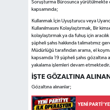
Soruşturma Bürosunca yürütülmekte 
kapsamında;
Kullanmak İçin Uyuşturucu veya Uyar
Kullanılmasını Kolaylaştırmak, Bir kim
kolaylaştırmak ya da fuhuş için aracıl
şüpheli şahıs hakkında talimatımız g
Müdürlüğü tarafından arama, el koyma v
kapsamda 19 şüpheli şahıs gözaltına alı
yakalama işlemleri devam etmektedir
İŞTE GÖZALTINA ALINAN
Gözaltına alınanlar;
YENİ PARTİ'Y