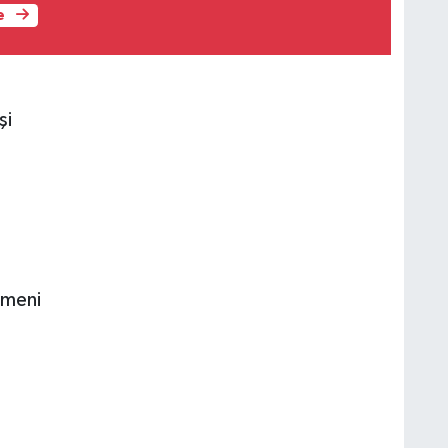
e
şi
omeni