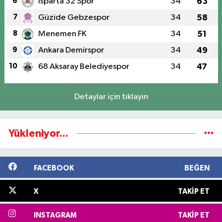
6
Isparta 32 Spor
34
63
7
Güzide Gebzespor
34
58
8
Menemen FK
34
51
9
Ankara Demirspor
34
49
10
68 Aksaray Belediyespor
34
47
Detaylar için tıklayın
Yükleniyor...
FACEBOOK
BEĞEN
X
TAKIP ET
INSTAGRAM
TAKIP ET