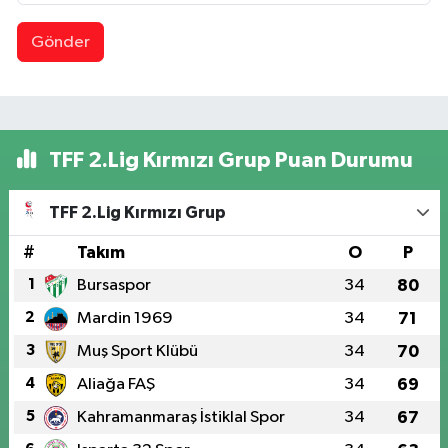
Gönder
TFF 2.Lig Kırmızı Grup Puan Durumu
TFF 2.Lig Kırmızı Grup
#
Takım
O
P
1
Bursaspor
34
80
2
Mardin 1969
34
71
3
Muş Sport Klübü
34
70
4
Aliağa FAŞ
34
69
5
Kahramanmaraş İstiklal Spor
34
67