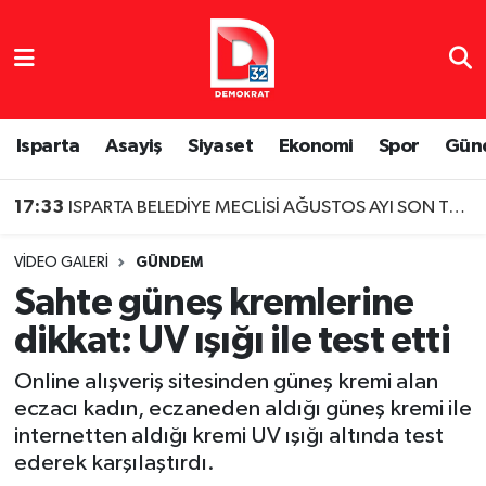
Isparta Nöbetçi Eczaneler
Isparta Hava Durumu
Isparta
Asayiş
Siyaset
Ekonomi
Spor
Gün
Isparta Namaz Vakitleri
17:33
ISPARTA BELEDİYE MECLİSİ AĞUSTOS AYI SON TOPLANTISINI GERÇEKLEŞTİRDİ
Isparta Trafik Yoğunluk Haritası
VIDEO GALERI
GÜNDEM
Sahte güneş kremlerine
Süper Lig Puan Durumu ve Fikstür
dikkat: UV ışığı ile test etti
Tüm Manşetler
Online alışveriş sitesinden güneş kremi alan
eczacı kadın, eczaneden aldığı güneş kremi ile
Son Dakika Haberleri
internetten aldığı kremi UV ışığı altında test
ederek karşılaştırdı.
Haber Arşivi