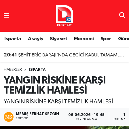
Isparta Nöbetçi Eczaneler
Isparta Hava Durumu
Isparta
Asayiş
Siyaset
Ekonomi
Spor
Gün
Isparta Namaz Vakitleri
20:41
ŞEHİT ERİÇ BARAJI'NDA GEÇİCİ KABUL TAMAMLANDI
Isparta Trafik Yoğunluk Haritası
HABERLER
ISPARTA
YANGIN RİSKİNE KARŞI
Süper Lig Puan Durumu ve Fikstür
TEMİZLİK HAMLESİ
Tüm Manşetler
YANGIN RİSKİNE KARŞI TEMİZLİK HAMLESİ
Son Dakika Haberleri
MEMIŞ SERHAT SEZGIN
06.06.2026 - 19:45
1 
EDITÖR
YAYINLANMA
OKUNMA 
Haber Arşivi