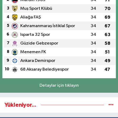
3
Muş Sport Klübü
34
70
4
Aliağa FAŞ
34
69
5
Kahramanmaraş İstiklal Spor
34
67
6
Isparta 32 Spor
34
63
7
Güzide Gebzespor
34
58
8
Menemen FK
34
51
9
Ankara Demirspor
34
49
10
68 Aksaray Belediyespor
34
47
Detaylar için tıklayın
Yükleniyor...