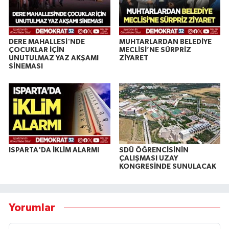
DERE MAHALLESİ'NDE
MUHTARLARDAN BELEDİYE
ÇOCUKLAR İÇİN
MECLİSİ’NE SÜRPRİZ
UNUTULMAZ YAZ AKŞAMI
ZİYARET
SİNEMASI
ISPARTA'DA İKLİM ALARMI
SDÜ ÖĞRENCİSİNİN
ÇALIŞMASI UZAY
KONGRESİNDE SUNULACAK
Yorumlar