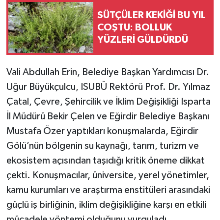
SÜTÇÜLER KEKİĞİ BU YIL
COŞTU: BOLLUK
YÜZLERİ GÜLDÜRDÜ
Vali Abdullah Erin, Belediye Başkan Yardımcısı Dr.
Uğur Büyükçulcu, ISUBÜ Rektörü Prof. Dr. Yılmaz
Çatal, Çevre, Şehircilik ve İklim Değişikliği Isparta
İl Müdürü Bekir Çelen ve Eğirdir Belediye Başkanı
Mustafa Özer yaptıkları konuşmalarda, Eğirdir
Gölü’nün bölgenin su kaynağı, tarım, turizm ve
ekosistem açısından taşıdığı kritik öneme dikkat
çekti. Konuşmacılar, üniversite, yerel yönetimler,
kamu kurumları ve araştırma enstitüleri arasındaki
güçlü iş birliğinin, iklim değişikliğine karşı en etkili
mücadele yöntemi olduğunu vurguladı.