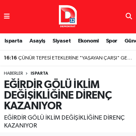
Isparta Nöbetçi Eczaneler
Isparta Hava Durumu
Isparta
Asayiş
Siyaset
Ekonomi
Spor
Gün
Isparta Namaz Vakitleri
16:16
ÇÜNÜR TEPESİ ETEKLERİNE "YAŞAYAN ÇARŞI" GELİYOR
Isparta Trafik Yoğunluk Haritası
HABERLER
ISPARTA
EĞİRDİR GÖLÜ İKLİM
Süper Lig Puan Durumu ve Fikstür
DEĞİŞİKLİĞİNE DİRENÇ
Tüm Manşetler
KAZANIYOR
Son Dakika Haberleri
EĞİRDİR GÖLÜ İKLİM DEĞİŞİKLİĞİNE DİRENÇ
KAZANIYOR
Haber Arşivi