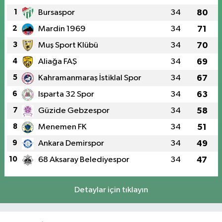
1
Bursaspor
34
80
2
Mardin 1969
34
71
3
Muş Sport Klübü
34
70
4
Aliağa FAŞ
34
69
5
Kahramanmaraş İstiklal Spor
34
67
6
Isparta 32 Spor
34
63
7
Güzide Gebzespor
34
58
8
Menemen FK
34
51
9
Ankara Demirspor
34
49
10
68 Aksaray Belediyespor
34
47
Detaylar için tıklayın