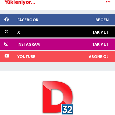
Yükleniyor...
FACEBOOK
BEĞEN
X
TAKIP ET
INSTAGRAM
TAKIP ET
YOUTUBE
ABONE OL