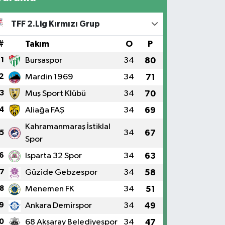
TFF 2.Lig Kırmızı Grup
#
Takım
O
P
1
Bursaspor
34
80
2
Mardin 1969
34
71
3
Muş Sport Klübü
34
70
4
Aliağa FAŞ
34
69
Kahramanmaraş İstiklal
34
67
5
Spor
6
Isparta 32 Spor
34
63
7
Güzide Gebzespor
34
58
8
Menemen FK
34
51
9
Ankara Demirspor
34
49
0
68 Aksaray Belediyespor
34
47