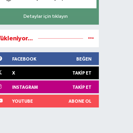
Detaylar için tıklayın
ükleniyor...
FACEBOOK
BEĞEN
X
TAKIP ET
INSTAGRAM
TAKIP ET
YOUTUBE
ABONE OL