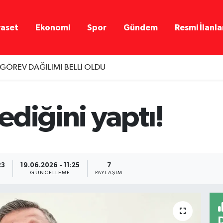
yaset
Ekonomi
Spor
Gündem
Resmi İlanla
 GÖREV DAĞILIMI BELLİ OLDU
diğini yaptı!
23
19.06.2026 - 11:25
7
GÜNCELLEME
PAYLAŞIM