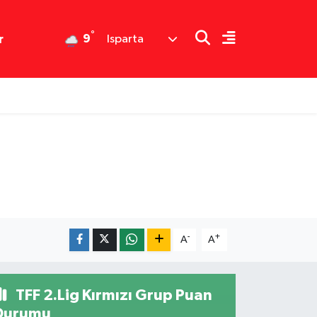
°
9
r
Isparta
-
+
A
A
TFF 2.Lig Kırmızı Grup Puan
Durumu