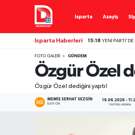
Isparta
Asayiş
Si
Isparta Nöbetçi Eczaneler
Isparta Hava Durumu
Isparta Haberleri
15:18
YENİ PARTİ'DE
Isparta Namaz Vakitleri
FOTO GALERI
GÜNDEM
Özgür Özel de
Isparta Trafik Yoğunluk Haritası
Süper Lig Puan Durumu ve Fikstür
Özgür Özel dediğini yaptı!
Tüm Manşetler
MEMIŞ SERHAT SEZGIN
19.06.2026 - 11:
EDITÖR
YAYINLANMA
Son Dakika Haberleri
Haber Arşivi