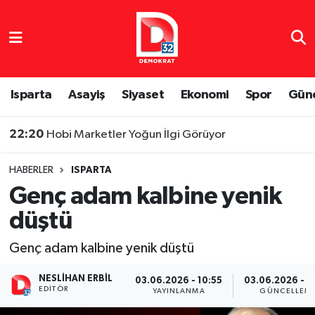
Isparta Nöbetçi Eczaneler
Isparta Hava Durumu
Isparta
Asayiş
Siyaset
Ekonomi
Spor
Gün
Isparta Namaz Vakitleri
22:20
Hobi Marketler Yoğun İlgi Görüyor
Isparta Trafik Yoğunluk Haritası
HABERLER
ISPARTA
Genç adam kalbine yenik
Süper Lig Puan Durumu ve Fikstür
düştü
Tüm Manşetler
Genç adam kalbine yenik düştü
Son Dakika Haberleri
NESLIHAN ERBIL
03.06.2026 - 10:55
03.06.2026 - 1
EDITÖR
YAYINLANMA
GÜNCELLEM
Haber Arşivi