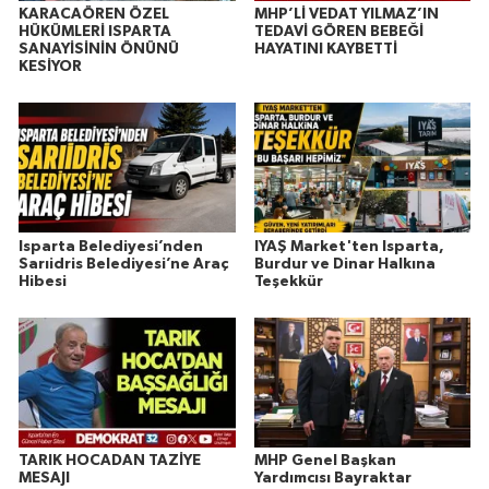
KARACAÖREN ÖZEL
MHP’Lİ VEDAT YILMAZ’IN
HÜKÜMLERİ ISPARTA
TEDAVİ GÖREN BEBEĞİ
SANAYİSİNİN ÖNÜNÜ
HAYATINI KAYBETTİ
KESİYOR
Isparta Belediyesi’nden
IYAŞ Market'ten Isparta,
Sarıidris Belediyesi’ne Araç
Burdur ve Dinar Halkına
Hibesi
Teşekkür
TARIK HOCADAN TAZİYE
MHP Genel Başkan
MESAJI
Yardımcısı Bayraktar