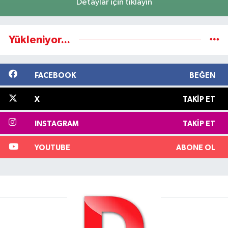
Detaylar için tıklayın
Yükleniyor...
FACEBOOK
BEĞEN
X
TAKIP ET
INSTAGRAM
TAKIP ET
YOUTUBE
ABONE OL