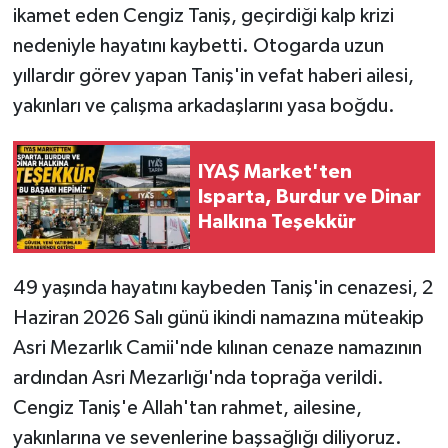
ikamet eden Cengiz Taniş, geçirdiği kalp krizi
nedeniyle hayatını kaybetti. Otogarda uzun
yıllardır görev yapan Taniş'in vefat haberi ailesi,
yakınları ve çalışma arkadaşlarını yasa boğdu.
IYAŞ Market'ten
Isparta, Burdur ve Dinar
Halkına Teşekkür
49 yaşında hayatını kaybeden Taniş'in cenazesi, 2
Haziran 2026 Salı günü ikindi namazına müteakip
Asri Mezarlık Camii'nde kılınan cenaze namazının
ardından Asri Mezarlığı'nda toprağa verildi.
Cengiz Taniş'e Allah'tan rahmet, ailesine,
yakınlarına ve sevenlerine başsağlığı diliyoruz.