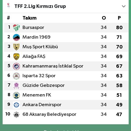
TFF 2.Lig Kırmızı Grup
#
Takım
O
P
1
Bursaspor
34
80
2
Mardin 1969
34
71
3
Muş Sport Klübü
34
70
4
Aliağa FAŞ
34
69
5
Kahramanmaraş İstiklal Spor
34
67
6
Isparta 32 Spor
34
63
7
Güzide Gebzespor
34
58
8
Menemen FK
34
51
9
Ankara Demirspor
34
49
10
68 Aksaray Belediyespor
34
47