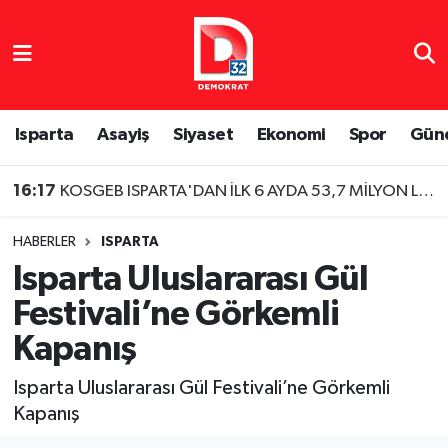
Isparta Nöbetçi Eczaneler
Isparta Hava Durumu
Isparta
Asayiş
Siyaset
Ekonomi
Spor
Gün
Isparta Namaz Vakitleri
16:17
KOSGEB ISPARTA'DAN İLK 6 AYDA 53,7 MİLYON LİRALIK DESTEK
Isparta Trafik Yoğunluk Haritası
HABERLER
ISPARTA
Isparta Uluslararası Gül
Süper Lig Puan Durumu ve Fikstür
Festivali’ne Görkemli
Tüm Manşetler
Kapanış
Son Dakika Haberleri
Isparta Uluslararası Gül Festivali’ne Görkemli
Kapanış
Haber Arşivi