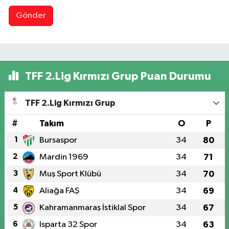
Gönder
TFF 2.Lig Kırmızı Grup Puan Durumu
TFF 2.Lig Kırmızı Grup
#
Takım
O
P
1
Bursaspor
34
80
2
Mardin 1969
34
71
3
Muş Sport Klübü
34
70
4
Aliağa FAŞ
34
69
5
Kahramanmaraş İstiklal Spor
34
67
6
Isparta 32 Spor
34
63