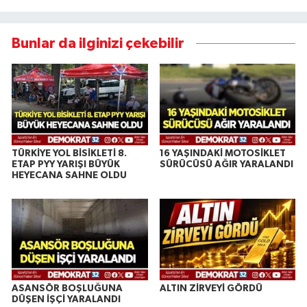
Bunlar da ilginizi çekebilir
TÜRKİYE YOL BİSİKLETİ 8.
16 YAŞINDAKİ MOTOSİKLET
ETAP PYY YARIŞI BÜYÜK
SÜRÜCÜSÜ AĞIR YARALANDI
HEYECANA SAHNE OLDU
ASANSÖR BOŞLUĞUNA
ALTIN ZİRVEYİ GÖRDÜ
DÜŞEN İŞÇİ YARALANDI