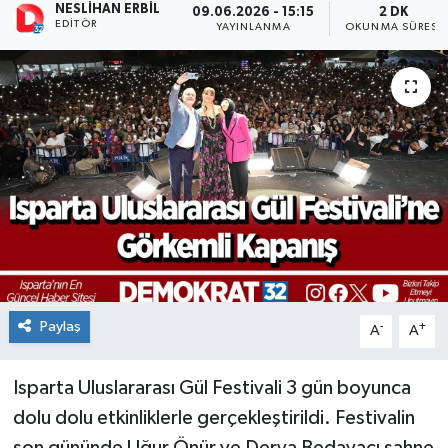
NESLIHAN ERBIL
09.06.2026 - 15:15
2 DK
EDITÖR
YAYINLANMA
OKUNMA SÜRESI
Paylaş
-
+
A
A
Isparta Uluslararası Gül Festivali 3 gün boyunca
dolu dolu etkinliklerle gerçekleştirildi. Festivalin