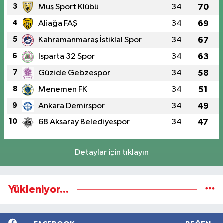
3
Muş Sport Klübü
34
70
4
Aliağa FAŞ
34
69
5
Kahramanmaraş İstiklal Spor
34
67
6
Isparta 32 Spor
34
63
7
Güzide Gebzespor
34
58
8
Menemen FK
34
51
9
Ankara Demirspor
34
49
10
68 Aksaray Belediyespor
34
47
Detaylar için tıklayın
Yükleniyor...