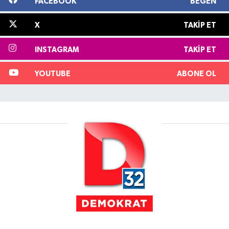
FACEBOOK
BEĞEN
X
TAKIP ET
INSTAGRAM
TAKIP ET
YOUTUBE
ABONE OL