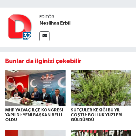
EDITÖR
Neslihan Erbil
Bunlar da ilginizi çekebilir
MHP YALVAÇ İLÇE KONGRESİ
SÜTÇÜLER KEKİĞİ BU YIL
YAPILDI: YENİ BAŞKAN BELLİ
COŞTU: BOLLUK YÜZLERİ
OLDU
GÜLDÜRDÜ