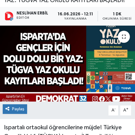
YAZ: TÜGVA YAZ OKULU KAYITLARI BAŞLADI!
NESLIHAN ERBIL
16.06.2026 - 12:11
1 DK
EDITÖR
YAYINLANMA
OKUNMA SÜRESI
Paylaş
-
+
A
A
Ispartalı ortaokul öğrencilerine müjde! Türkiye