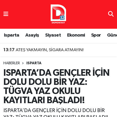
Isparta Nöbetçi Eczaneler
Isparta Hava Durumu
Isparta
Asayiş
Siyaset
Ekonomi
Spor
Gün
Isparta Namaz Vakitleri
13:17
ATEŞ YAKMAYIN, SİGARA ATMAYIN!
Isparta Trafik Yoğunluk Haritası
HABERLER
ISPARTA
ISPARTA’DA GENÇLER İÇİN
Süper Lig Puan Durumu ve Fikstür
DOLU DOLU BİR YAZ:
Tüm Manşetler
TÜGVA YAZ OKULU
KAYITLARI BAŞLADI!
Son Dakika Haberleri
ISPARTA’DA GENÇLER İÇİN DOLU DOLU BİR
Haber Arşivi