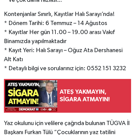
* Ve çok daha fazlası…
Kontenjanlar Sınırlı, Kayıtlar Halı Sarayı’nda!
* Dönem Tarihi: 6 Temmuz – 14 Ağustos
* Kayıtlar Her gün 11.00 – 19.00 arası Vakıf
Binamızda yapılmaktadır
* Kayıt Yeri: Halı Sarayı – Oğuz Ata Dershanesi
Alt Katı
* Detaylı bilgi ve sorularınız için: 0552 151 3232
ATEŞ YAKMAYIN,
SİGARA ATMAYIN!
Yaz okulunu için velilere çağrıda bulunan TÜGVA İl
Başkanı Furkan Tülü “Çocuklarının yaz tatilini