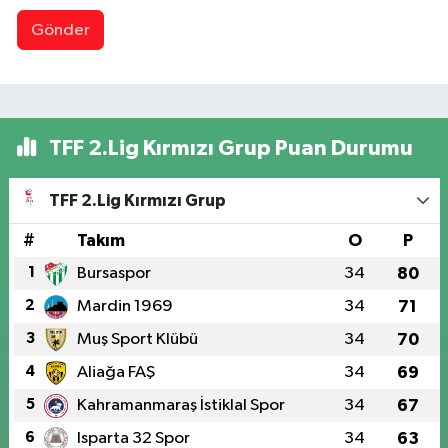
Gönder
TFF 2.Lig Kırmızı Grup Puan Durumu
TFF 2.Lig Kırmızı Grup
#
Takım
O
P
1
Bursaspor
34
80
2
Mardin 1969
34
71
3
Muş Sport Klübü
34
70
4
Aliağa FAŞ
34
69
5
Kahramanmaraş İstiklal Spor
34
67
6
Isparta 32 Spor
34
63