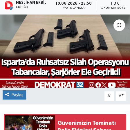
NESLIHAN ERBIL
10.06.2026 - 23:50
1 DK
EDITÖR
YAYINLANMA
OKUNMA SÜRESI
Paylaş
-
+
A
A
Güvenimizin Teminatı