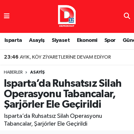
Isparta Nöbetçi Eczaneler
Isparta Hava Durumu
Isparta
Asayiş
Siyaset
Ekonomi
Spor
Gün
Isparta Namaz Vakitleri
23:46
AYIK, KÖY ZİYARETLERİNE DEVAM EDİYOR
Isparta Trafik Yoğunluk Haritası
HABERLER
ASAYIŞ
Isparta’da Ruhsatsız Silah
Süper Lig Puan Durumu ve Fikstür
Operasyonu Tabancalar,
Tüm Manşetler
Şarjörler Ele Geçirildi
Son Dakika Haberleri
Isparta’da Ruhsatsız Silah Operasyonu
Tabancalar, Şarjörler Ele Geçirildi
Haber Arşivi