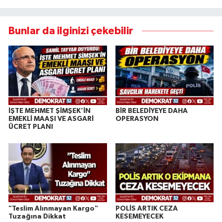
Bunlar da ilginizi çekebilir
İŞTE MEHMET ŞİMŞEK’İN
BİR BELEDİYEYE DAHA
EMEKLİ MAAŞI VE ASGARİ
OPERASYON
ÜCRET PLANI
"Teslim Alınmayan Kargo"
POLİS ARTIK CEZA
Tuzağına Dikkat
KESEMEYECEK