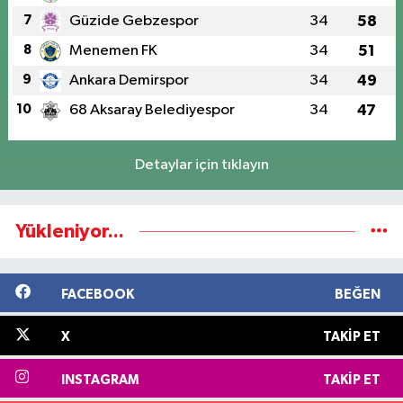
7
Güzide Gebzespor
34
58
8
Menemen FK
34
51
9
Ankara Demirspor
34
49
10
68 Aksaray Belediyespor
34
47
Detaylar için tıklayın
Yükleniyor...
FACEBOOK
BEĞEN
X
TAKIP ET
INSTAGRAM
TAKIP ET