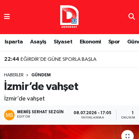
Isparta Nöbetçi Eczaneler
Isparta Hava Durumu
Isparta
Asayiş
Siyaset
Ekonomi
Spor
Gün
Isparta Namaz Vakitleri
22:44
EĞİRDİR’DE GÜNE SPORLA BAŞLA
Isparta Trafik Yoğunluk Haritası
HABERLER
GÜNDEM
İzmir’de vahşet
Süper Lig Puan Durumu ve Fikstür
İzmir’de vahşet
Tüm Manşetler
MEMIŞ SERHAT SEZGIN
08.07.2026 - 17:05
1 D
EDITÖR
Son Dakika Haberleri
YAYINLANMA
OKUNMA 
Haber Arşivi