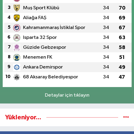
3
Muş Sport Klübü
34
70
4
Aliağa FAŞ
34
69
5
Kahramanmaraş İstiklal Spor
34
67
6
Isparta 32 Spor
34
63
7
Güzide Gebzespor
34
58
8
Menemen FK
34
51
9
Ankara Demirspor
34
49
10
68 Aksaray Belediyespor
34
47
Detaylar için tıklayın
Yükleniyor...