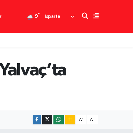
°
9
r
Isparta
 Yalvaç’ta
-
+
A
A