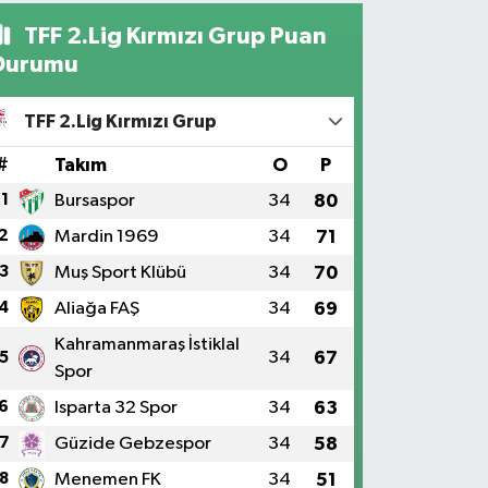
TFF 2.Lig Kırmızı Grup Puan
Durumu
TFF 2.Lig Kırmızı Grup
#
Takım
O
P
1
Bursaspor
34
80
2
Mardin 1969
34
71
3
Muş Sport Klübü
34
70
4
Aliağa FAŞ
34
69
Kahramanmaraş İstiklal
34
67
5
Spor
6
Isparta 32 Spor
34
63
7
Güzide Gebzespor
34
58
8
Menemen FK
34
51