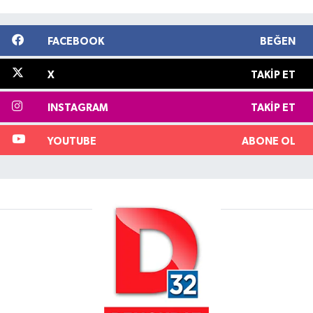
FACEBOOK
BEĞEN
X
TAKIP ET
INSTAGRAM
TAKIP ET
YOUTUBE
ABONE OL