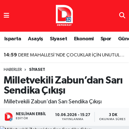
Isparta Nöbetçi Eczaneler
Isparta Hava Durumu
Isparta
Asayiş
Siyaset
Ekonomi
Spor
Gün
Isparta Namaz Vakitleri
14:59
DERE MAHALLESİ'NDE ÇOCUKLAR İÇİN UNUTULMAZ YAZ AKŞAMI SİNEMASI
Isparta Trafik Yoğunluk Haritası
HABERLER
SIYASET
Milletvekili Zabun’dan Sarı
Süper Lig Puan Durumu ve Fikstür
Sendika Çıkışı
Tüm Manşetler
Milletvekili Zabun’dan Sarı Sendika Çıkışı
Son Dakika Haberleri
NESLIHAN ERBIL
10.06.2026 - 15:27
3 DK
EDITÖR
YAYINLANMA
OKUNMA SÜRESI
Haber Arşivi