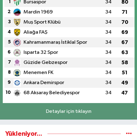
1
Bursaspor
34
80
2
Mardin 1969
34
71
3
Muş Sport Klübü
34
70
4
Aliağa FAŞ
34
69
5
Kahramanmaraş İstiklal Spor
34
67
6
Isparta 32 Spor
34
63
7
Güzide Gebzespor
34
58
8
Menemen FK
34
51
9
Ankara Demirspor
34
49
10
68 Aksaray Belediyespor
34
47
Detaylar için tıklayın
Yükleniyor...