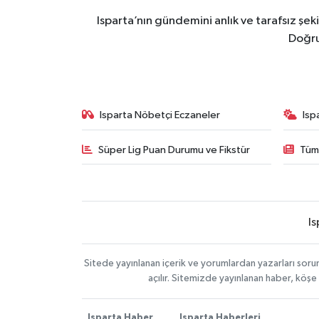
Isparta’nın gündemini anlık ve tarafsız ş
Doğru
Isparta Nöbetçi Eczaneler
Isp
Süper Lig Puan Durumu ve Fikstür
Tüm
Is
Sitede yayınlanan içerik ve yorumlardan yazarları soru
açılır. Sitemizde yayınlanan haber, köşe
Isparta Haber
Isparta Haberleri