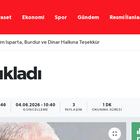
yaset
Ekonomi
Spor
Gündem
Resmi İlanla
n Isparta, Burdur ve Dinar Halkına Teşekkür
ıkladı
:46
04.06.2026 - 10:40
3
1 DK
GÜNCELLEME
PAYLAŞIM
OKUNMA SÜRESI