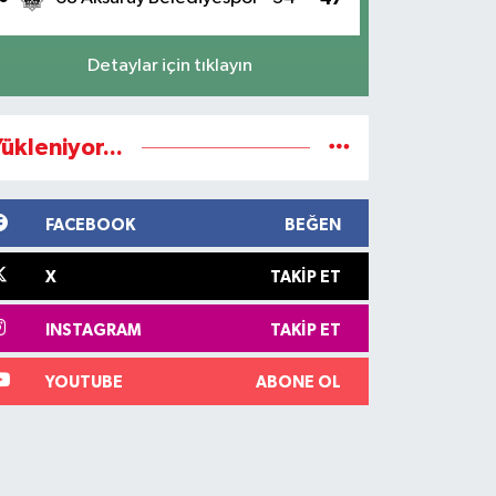
Detaylar için tıklayın
ükleniyor...
FACEBOOK
BEĞEN
X
TAKIP ET
INSTAGRAM
TAKIP ET
YOUTUBE
ABONE OL