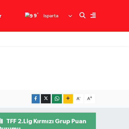
°
9
r
Isparta
-
+
A
A
TFF 2.Lig Kırmızı Grup Puan
Durumu