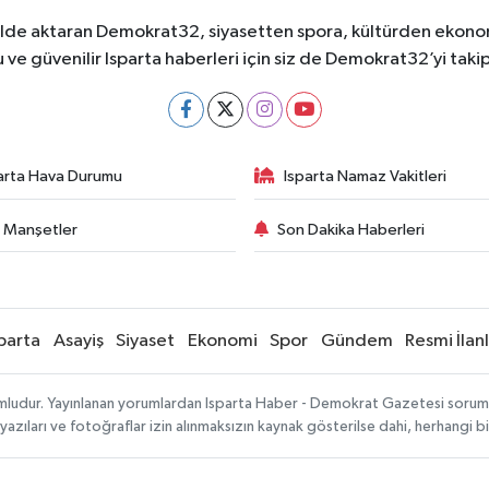
ekilde aktaran Demokrat32, siyasetten spora, kültürden ekonom
 ve güvenilir Isparta haberleri için siz de Demokrat32’yi takip
arta Hava Durumu
Isparta Namaz Vakitleri
 Manşetler
Son Dakika Haberleri
parta
Asayiş
Siyaset
Ekonomi
Spor
Gündem
Resmi İlan
mludur. Yayınlanan yorumlardan Isparta Haber - Demokrat Gazetesi sorumlu 
 yazıları ve fotoğraflar izin alınmaksızın kaynak gösterilse dahi, herhangi