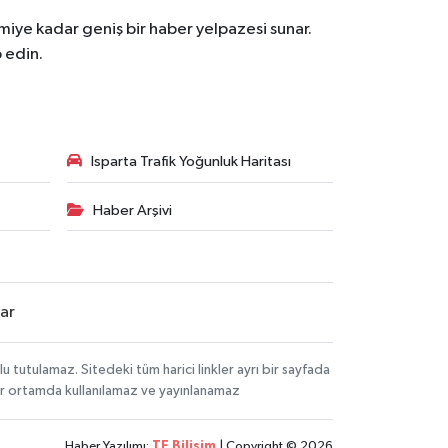
iye kadar geniş bir haber yelpazesi sunar.
 edin.
Isparta Trafik Yoğunluk Haritası
Haber Arşivi
lar
tutulamaz. Sitedeki tüm harici linkler ayrı bir sayfada
 bir ortamda kullanılamaz ve yayınlanamaz
Haber Yazılımı:
TE Bilişim
| Copyright © 2026