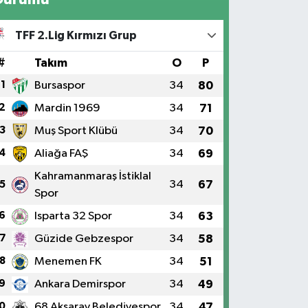
TFF 2.Lig Kırmızı Grup
#
Takım
O
P
1
Bursaspor
34
80
2
Mardin 1969
34
71
3
Muş Sport Klübü
34
70
4
Aliağa FAŞ
34
69
Kahramanmaraş İstiklal
34
67
5
Spor
6
Isparta 32 Spor
34
63
7
Güzide Gebzespor
34
58
8
Menemen FK
34
51
9
Ankara Demirspor
34
49
0
68 Aksaray Belediyespor
34
47