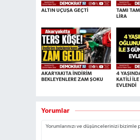
ALTIN UÇUŞA GEÇTİ
TAMI TAM
LİRA
AKARYAKITA İNDİRİM
4 YAŞIND
BEKLEYENLERE ZAM ŞOKU
KATİLİ İL
EVLENDİ
Yorumlar