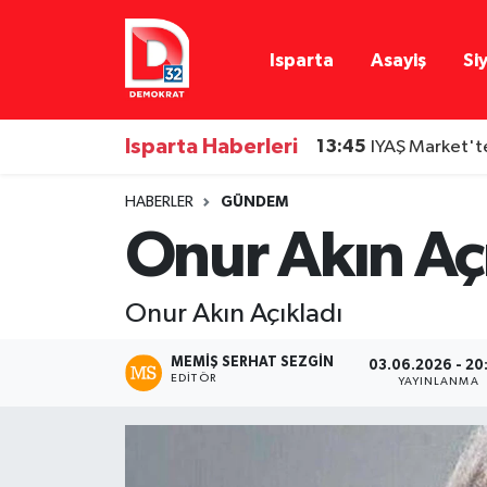
Isparta
Asayiş
Si
Isparta Nöbetçi Eczaneler
Isparta Hava Durumu
Isparta Haberleri
13:45
IYAŞ Market'te
Isparta Namaz Vakitleri
HABERLER
GÜNDEM
Onur Akın Aç
Isparta Trafik Yoğunluk Haritası
Süper Lig Puan Durumu ve Fikstür
Onur Akın Açıkladı
Tüm Manşetler
MEMIŞ SERHAT SEZGIN
03.06.2026 - 20
EDITÖR
YAYINLANMA
Son Dakika Haberleri
Haber Arşivi