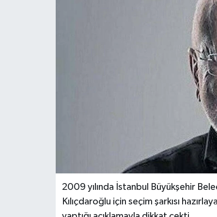
2009 yılında İstanbul Büyükşehir Bele
Kılıçdaroğlu için seçim şarkısı hazırl
yaptığı açıklamayla dikkat çekti.