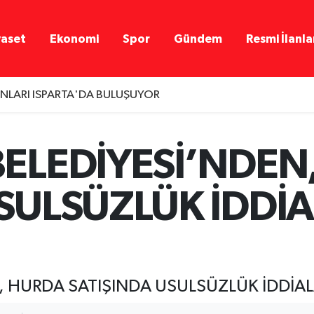
yaset
Ekonomi
Spor
Gündem
Resmi İlanla
LARI ISPARTA'DA BULUŞUYOR
BELEDİYESİ’NDEN
USULSÜZLÜK İDDİ
, HURDA SATIŞINDA USULSÜZLÜK İDDİAL