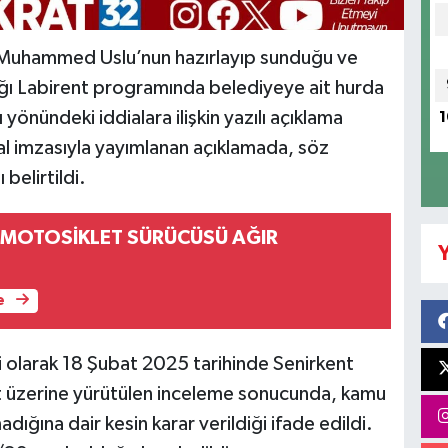
 Muhammed Uslu’nun hazırlayıp sunduğu ve
ğı Labirent programında belediyeye ait hurda
yönündeki iddialara ilişkin yazılı açıklama
1
l imzasıyla yayımlanan açıklamada, söz
belirtildi.
İ MOTOSİKLET SÜRÜCÜSÜ AĞIR
Y
e
ili olarak 18 Şubat 2025 tarihinde Senirkent
et üzerine yürütülen inceleme sonucunda, kamu
ığına dair kesin karar verildiği ifade edildi.