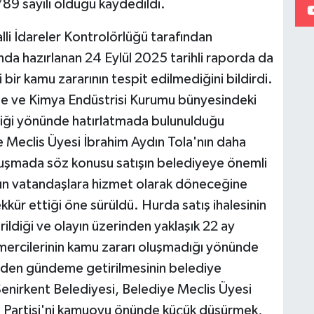
89 sayılı olduğu kaydedildi.
alli İdareler Kontrolörlüğü tarafından
nda hazırlanan 24 Eylül 2025 tarihli raporda da
bir kamu zararının tespit edilmediğini bildirdi.
ine ve Kimya Endüstrisi Kurumu bünyesindeki
ği yönünde hatırlatmada bulunulduğu
e Meclis Üyesi İbrahim Aydın Tola'nın daha
uşmada söz konusu satışın belediyeye önemli
ncın vatandaşlara hizmet olarak döneceğine
kür ettiği öne sürüldü. Hurda satış ihalesinin
ldiği ve olayın üzerinden yaklaşık 22 ay
mercilerinin kamu zararı oluşmadığı yönünde
den gündeme getirilmesinin belediye
 Senirkent Belediyesi, Belediye Meclis Üyesi
et Partisi'ni kamuoyu önünde küçük düşürmek,