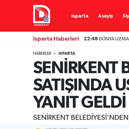
Isparta
Asayiş
Si
Isparta Nöbetçi Eczaneler
Isparta Hava Durumu
Isparta Haberleri
22:46
DÜNYA UZMAN
Isparta Namaz Vakitleri
HABERLER
ISPARTA
SENİRKENT 
Isparta Trafik Yoğunluk Haritası
SATIŞINDA 
Süper Lig Puan Durumu ve Fikstür
Tüm Manşetler
YANIT GELDİ
Son Dakika Haberleri
SENİRKENT BELEDİYESİ’NDEN
Haber Arşivi