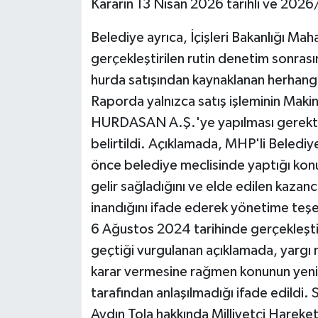
Kararın 13 Nisan 2026 tarihli ve 2026/
Belediye ayrıca, İçişleri Bakanlığı Mah
gerçekleştirilen rutin denetim sonrası
hurda satışından kaynaklanan herhangi 
Raporda yalnızca satış işleminin Mak
HURDASAN A.Ş.'ye yapılması gerekti
belirtildi. Açıklamada, MHP'li Belediy
önce belediye meclisinde yaptığı kon
gelir sağladığını ve elde edilen kaza
inandığını ifade ederek yönetime teşek
6 Ağustos 2024 tarihinde gerçekleştiri
geçtiği vurgulanan açıklamada, yargı 
karar vermesine rağmen konunun yeni
tarafından anlaşılmadığı ifade edildi.
Aydın Tola hakkında Milliyetçi Harek