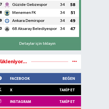
7
Güzide Gebzespor
34
58
8
Menemen FK
34
51
9
Ankara Demirspor
34
49
0
68 Aksaray Belediyespor
34
47
Detaylar için tıklayın
ükleniyor...
FACEBOOK
BEĞEN
X
TAKIP ET
INSTAGRAM
TAKIP ET