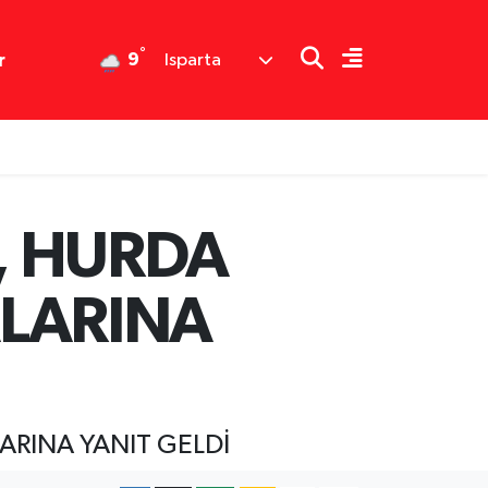
°
9
r
Isparta
, HURDA
ALARINA
ARINA YANIT GELDİ