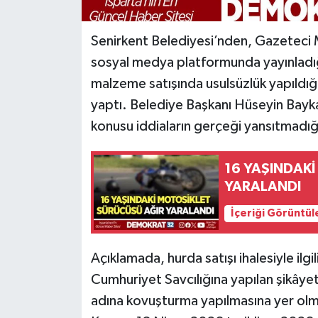
Senirkent Belediyesi’nden, Gazeteci
sosyal medya platformunda yayınladı
malzeme satışında usulsüzlük yapıldığı 
yaptı. Belediye Başkanı Hüseyin Bayka
konusu iddiaların gerçeği yansıtmadığı 
16 YAŞINDAK
YARALANDI
İçeriği Görüntül
Açıklamada, hurda satışı ihalesiyle ilg
Cumhuriyet Savcılığına yapılan şikây
adına kovuşturma yapılmasına yer olmad