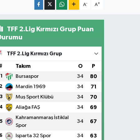
-
+
A
A
TFF 2.Lig Kırmızı Grup Puan
Durumu
TFF 2.Lig Kırmızı Grup
#
Takım
O
P
1
Bursaspor
34
80
2
Mardin 1969
34
71
3
Muş Sport Klübü
34
70
4
Aliağa FAŞ
34
69
Kahramanmaraş İstiklal
34
67
5
Spor
6
Isparta 32 Spor
34
63