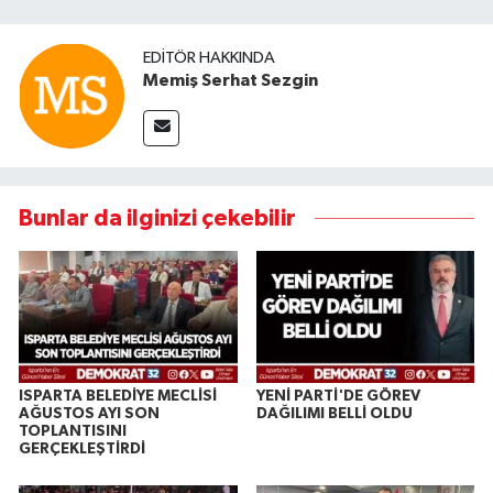
EDITÖR HAKKINDA
Memiş Serhat Sezgin
Bunlar da ilginizi çekebilir
ISPARTA BELEDİYE MECLİSİ
YENİ PARTİ'DE GÖREV
AĞUSTOS AYI SON
DAĞILIMI BELLİ OLDU
TOPLANTISINI
GERÇEKLEŞTİRDİ