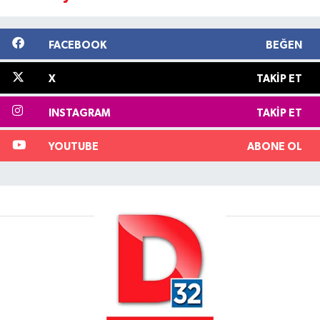
FACEBOOK
BEĞEN
X
TAKIP ET
INSTAGRAM
TAKIP ET
YOUTUBE
ABONE OL