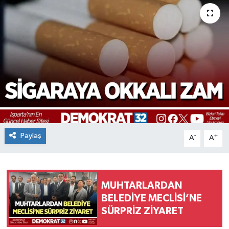
Paylaş
-
+
A
A
MUHTARLARDAN
BELEDİYE MECLİSİ’NE
SÜRPRİZ ZİYARET