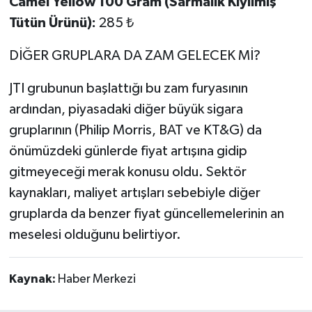
Camel Yellow 100 Gram (Sarmalık Kıyılmış
Tütün Ürünü):
285 ₺
DİĞER GRUPLARA DA ZAM GELECEK Mİ?
JTI grubunun başlattığı bu zam furyasının
ardından, piyasadaki diğer büyük sigara
gruplarının (Philip Morris, BAT ve KT&G) da
önümüzdeki günlerde fiyat artışına gidip
gitmeyeceği merak konusu oldu. Sektör
kaynakları, maliyet artışları sebebiyle diğer
gruplarda da benzer fiyat güncellemelerinin an
meselesi olduğunu belirtiyor.
Kaynak:
Haber Merkezi