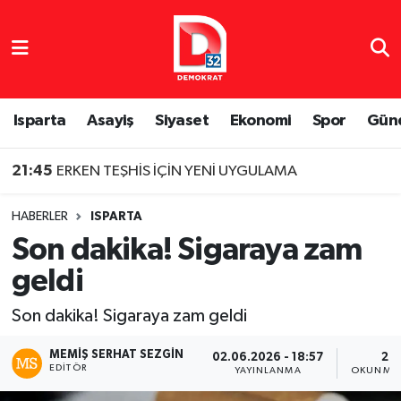
Isparta Nöbetçi Eczaneler
Isparta Hava Durumu
Isparta
Asayiş
Siyaset
Ekonomi
Spor
Gün
Isparta Namaz Vakitleri
21:45
ERKEN TEŞHİS İÇİN YENİ UYGULAMA
Isparta Trafik Yoğunluk Haritası
HABERLER
ISPARTA
Son dakika! Sigaraya zam
Süper Lig Puan Durumu ve Fikstür
geldi
Tüm Manşetler
Son dakika! Sigaraya zam geldi
Son Dakika Haberleri
MEMIŞ SERHAT SEZGIN
02.06.2026 - 18:57
2 D
EDITÖR
YAYINLANMA
OKUNMA 
Haber Arşivi