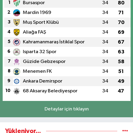
1
Bursaspor
34
80
2
Mardin 1969
34
71
3
Muş Sport Klübü
34
70
4
Aliağa FAŞ
34
69
5
Kahramanmaraş İstiklal Spor
34
67
6
Isparta 32 Spor
34
63
7
Güzide Gebzespor
34
58
8
Menemen FK
34
51
9
Ankara Demirspor
34
49
10
68 Aksaray Belediyespor
34
47
Detaylar için tıklayın
Yükleniyor...