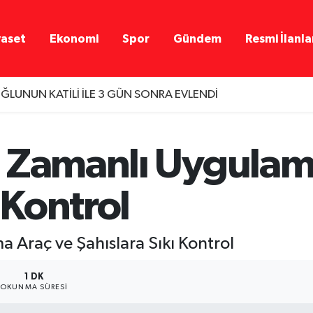
yaset
Ekonomi
Spor
Gündem
Resmi İlanla
ĞLUNUN KATİLİ İLE 3 GÜN SONRA EVLENDİ
 Zamanlı Uygulam
 Kontrol
 Araç ve Şahıslara Sıkı Kontrol
1 DK
OKUNMA SÜRESI