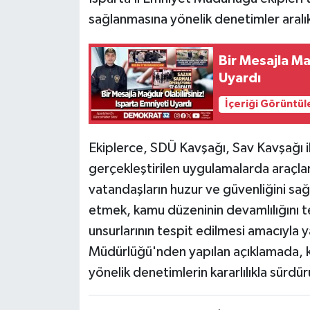
sağlanmasına yönelik denetimler aralı
Bir Mesajla Ma
Uyardı
İçeriği Görüntül
Ekiplerce, SDÜ Kavşağı, Sav Kavşağı i
gerçekleştirilen uygulamalarda araçlar
vatandaşların huzur ve güvenliğini sağ
etmek, kamu düzeninin devamlılığını t
unsurlarının tespit edilmesi amacıyla ya
Müdürlüğü'nden yapılan açıklamada, 
yönelik denetimlerin kararlılıkla sürdürü