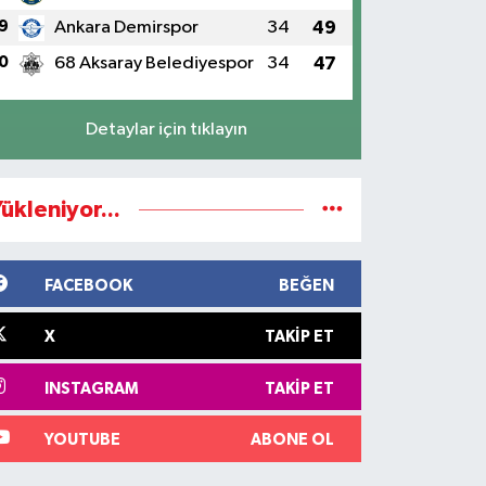
9
Ankara Demirspor
34
49
0
68 Aksaray Belediyespor
34
47
Detaylar için tıklayın
ükleniyor...
FACEBOOK
BEĞEN
X
TAKIP ET
INSTAGRAM
TAKIP ET
YOUTUBE
ABONE OL