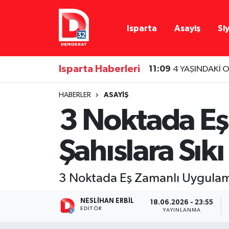
Isparta
Asayiş
Si
Isparta Nöbetçi Eczaneler
Isparta Hava Durumu
Isparta Haberleri
11:09
4 YAŞINDAKİ O
Isparta Namaz Vakitleri
HABERLER
ASAYIŞ
3 Noktada Eş
Isparta Trafik Yoğunluk Haritası
Şahıslara Sıkı
Süper Lig Puan Durumu ve Fikstür
Tüm Manşetler
3 Noktada Eş Zamanlı Uygulama
Son Dakika Haberleri
NESLIHAN ERBIL
18.06.2026 - 23:55
EDITÖR
YAYINLANMA
Haber Arşivi