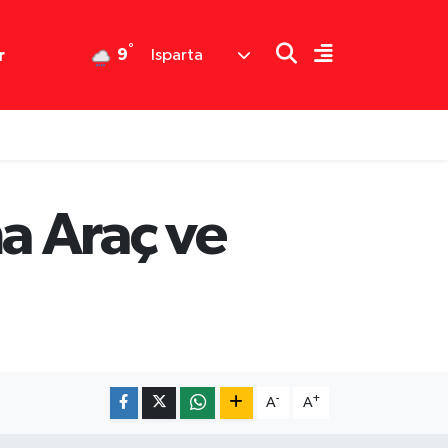
°
9
r
Isparta
a Araç ve
-
+
A
A