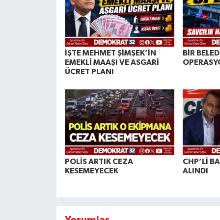
İŞTE MEHMET ŞİMŞEK’İN
BİR BELE
EMEKLİ MAAŞI VE ASGARİ
OPERASY
ÜCRET PLANI
POLİS ARTIK CEZA
CHP’Lİ B
KESEMEYECEK
ALINDI