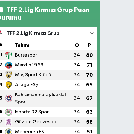
TFF 2.Lig Kırmızı Grup Puan
Durumu
TFF 2.Lig Kırmızı Grup
#
Takım
O
P
1
Bursaspor
34
80
2
Mardin 1969
34
71
3
Muş Sport Klübü
34
70
4
Aliağa FAŞ
34
69
Kahramanmaraş İstiklal
34
67
5
Spor
6
Isparta 32 Spor
34
63
7
Güzide Gebzespor
34
58
8
Menemen FK
34
51