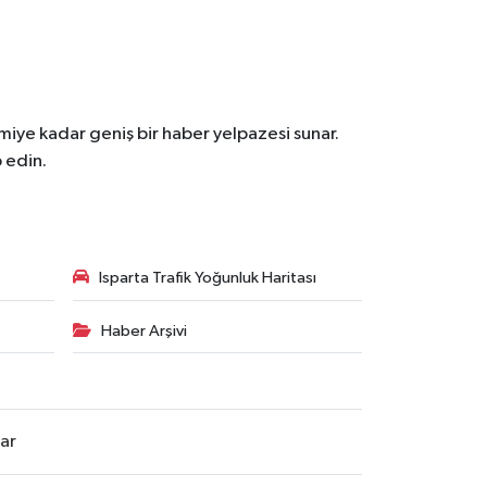
iye kadar geniş bir haber yelpazesi sunar.
 edin.
Isparta Trafik Yoğunluk Haritası
Haber Arşivi
lar