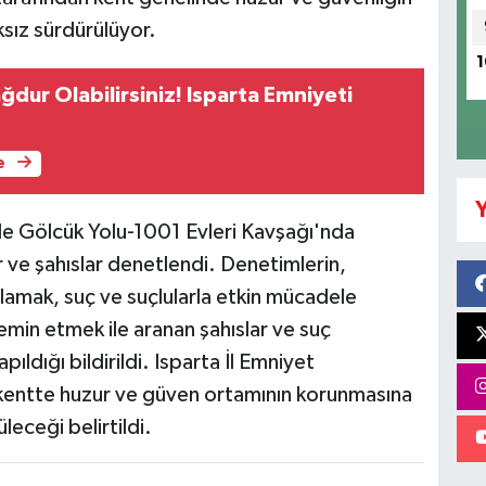
ksız sürdürülüyor.
1
ğdur Olabilirsiniz! Isparta Emniyeti
e
Y
le Gölcük Yolu-1001 Evleri Kavşağı'nda
 ve şahıslar denetlendi. Denetimlerin,
lamak, suç ve suçlularla etkin mücadele
emin etmek ile aranan şahıslar ve suç
pıldığı bildirildi. Isparta İl Emniyet
kentte huzur ve güven ortamının korunmasına
leceği belirtildi.