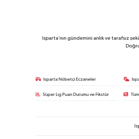
Isparta’nın gündemini anlık ve tarafsız ş
Doğru
Isparta Nöbetçi Eczaneler
Isp
Süper Lig Puan Durumu ve Fikstür
Tüm
Is