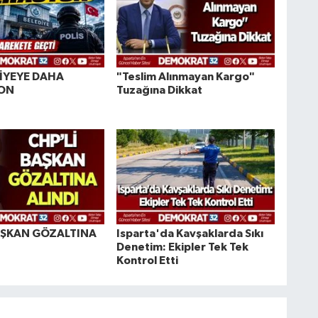
DİYEYE DAHA
"Teslim Alınmayan Kargo"
ON
Tuzağına Dikkat
AŞKAN GÖZALTINA
Isparta'da Kavşaklarda Sıkı
Denetim: Ekipler Tek Tek
Kontrol Etti