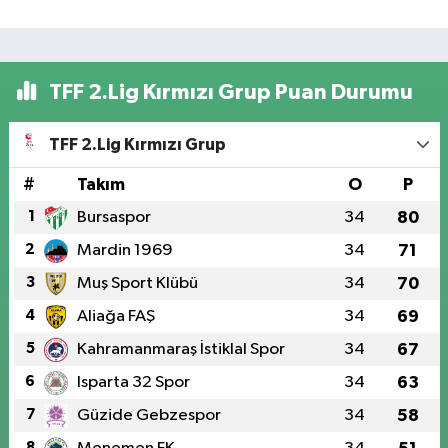
TFF 2.Lig Kırmızı Grup Puan Durumu
TFF 2.Lig Kırmızı Grup
#
Takım
O
P
1
Bursaspor
34
80
2
Mardin 1969
34
71
3
Muş Sport Klübü
34
70
4
Aliağa FAŞ
34
69
5
Kahramanmaraş İstiklal Spor
34
67
6
Isparta 32 Spor
34
63
7
Güzide Gebzespor
34
58
8