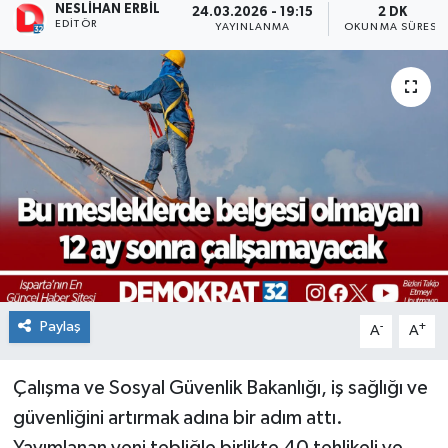
NESLIHAN ERBIL
24.03.2026 - 19:15
2 DK
EDITÖR
YAYINLANMA
OKUNMA SÜRESI
Paylaş
-
+
A
A
Çalışma ve Sosyal Güvenlik Bakanlığı, iş sağlığı ve
güvenliğini artırmak adına bir adım attı.