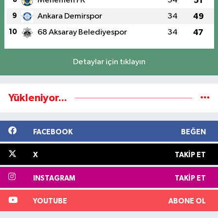
Menemen FK
34
51
9
Ankara Demirspor
34
49
10
68 Aksaray Belediyespor
34
47
Detaylar için tıklayın
Yükleniyor...
FACEBOOK
BEĞEN
X
TAKIP ET
INSTAGRAM
TAKIP ET
YOUTUBE
ABONE OL