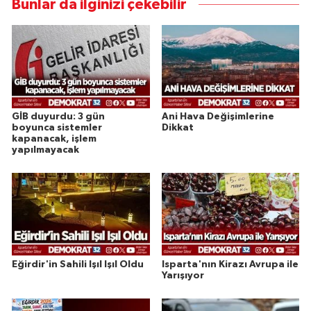
Bunlar da ilginizi çekebilir
GİB duyurdu: 3 gün
Ani Hava Değişimlerine
boyunca sistemler
Dikkat
kapanacak, işlem
yapılmayacak
Eğirdir'in Sahili Işıl Işıl Oldu
Isparta'nın Kirazı Avrupa ile
Yarışıyor