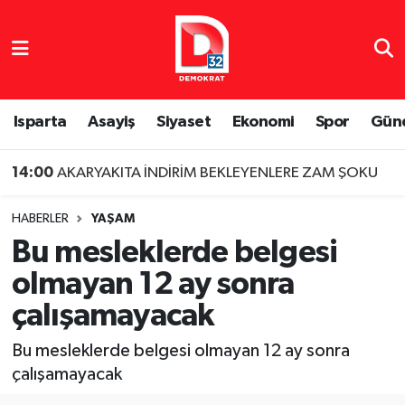
Isparta Nöbetçi Eczaneler
Isparta Hava Durumu
Isparta
Asayiş
Siyaset
Ekonomi
Spor
Gün
Isparta Namaz Vakitleri
14:00
AKARYAKITA İNDİRİM BEKLEYENLERE ZAM ŞOKU
Isparta Trafik Yoğunluk Haritası
HABERLER
YAŞAM
Bu mesleklerde belgesi
Süper Lig Puan Durumu ve Fikstür
olmayan 12 ay sonra
Tüm Manşetler
çalışamayacak
Son Dakika Haberleri
Bu mesleklerde belgesi olmayan 12 ay sonra
çalışamayacak
Haber Arşivi