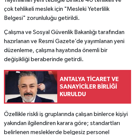
Yayımlanan yeni tebliğle birlikte 40 tehlikeli ve
çok tehlikeli meslek için "Mesleki Yeterlilik
Belgesi" zorunluluğu getirildi.
Çalışma ve Sosyal Güvenlik Bakanlığı tarafından
hazırlanan ve Resmi Gazete’de yayımlanan yeni
düzenleme, çalışma hayatında önemli bir
değişikliği beraberinde getirdi.
ANTALYA TİCARET VE
SANAYİCİLER BİRLİĞİ
KURULDU
Özellikle riskli iş gruplarında çalışan binlerce kişiyi
yakından ilgilendiren karara göre; standartları
belirlenen mesleklerde belgesiz personel