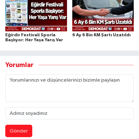
Eğirdir Festivali Sporla
6 Ay 6 Bin KM Şartı Uzatıldı
Başlıyor: Her Yaşa Yarış Var
Yorumlar
Gönder