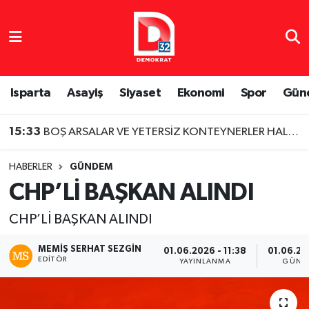
Isparta Nöbetçi Eczaneler
Isparta Hava Durumu
Isparta
Asayiş
Siyaset
Ekonomi
Spor
Gün
Isparta Namaz Vakitleri
15:33
BOŞ ARSALAR VE YETERSİZ KONTEYNERLER HALK SAĞLIĞINI TEHDİT EDİYOR
Isparta Trafik Yoğunluk Haritası
HABERLER
GÜNDEM
CHP’Lİ BAŞKAN ALINDI
Süper Lig Puan Durumu ve Fikstür
CHP’Lİ BAŞKAN ALINDI
Tüm Manşetler
MEMIŞ SERHAT SEZGIN
01.06.2026 - 11:38
01.06.20
EDITÖR
Son Dakika Haberleri
YAYINLANMA
GÜNC
Haber Arşivi