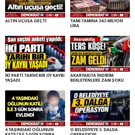
ALTIN UÇUŞA GEÇTİ
TAMI TAMINA 343 MİLYON
LİRA
İKİ PARTİ TARİHİ BİR OY KAYBI
AKARYAKITA İNDİRİM
YAŞADI
BEKLEYENLERE ZAM ŞOKU
4 YAŞINDAKİ OĞLUNUN
O BELEDİYEYE 3. DALGA
KATİLİ İLE 3 GÜN SONRA
OPERASYON