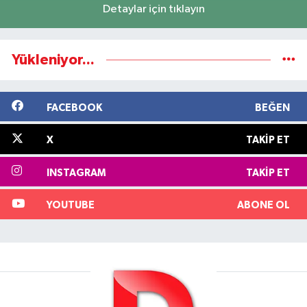
Detaylar için tıklayın
Yükleniyor...
FACEBOOK
BEĞEN
X
TAKIP ET
INSTAGRAM
TAKIP ET
YOUTUBE
ABONE OL