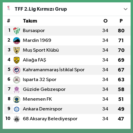
TFF 2.Lig Kırmızı Grup
#
Takım
O
P
1
Bursaspor
34
80
2
Mardin 1969
34
71
3
Muş Sport Klübü
34
70
4
Aliağa FAŞ
34
69
5
Kahramanmaraş İstiklal Spor
34
67
6
Isparta 32 Spor
34
63
7
Güzide Gebzespor
34
58
8
Menemen FK
34
51
9
Ankara Demirspor
34
49
10
68 Aksaray Belediyespor
34
47