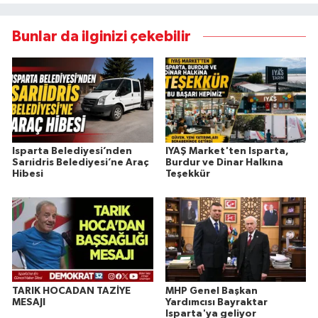
Bunlar da ilginizi çekebilir
Isparta Belediyesi’nden
IYAŞ Market'ten Isparta,
Sarıidris Belediyesi’ne Araç
Burdur ve Dinar Halkına
Hibesi
Teşekkür
TARIK HOCADAN TAZİYE
MHP Genel Başkan
MESAJI
Yardımcısı Bayraktar
Isparta'ya geliyor