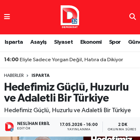
Isparta Nöbetçi Eczaneler
Isparta Hava Durumu
Isparta
Asayiş
Siyaset
Ekonomi
Spor
Gün
Isparta Namaz Vakitleri
14:00
Eliyle Sadece Yorgan Değil, Hatıra da Dikiyor
Isparta Trafik Yoğunluk Haritası
HABERLER
ISPARTA
Hedefimiz Güçlü, Huzurlu
Süper Lig Puan Durumu ve Fikstür
ve Adaletli Bir Türkiye
Tüm Manşetler
Hedefimiz Güçlü, Huzurlu ve Adaletli Bir Türkiye
Son Dakika Haberleri
NESLIHAN ERBIL
17.05.2026 - 16:00
2 DK
EDITÖR
YAYINLANMA
OKUNMA SÜRESI
Haber Arşivi