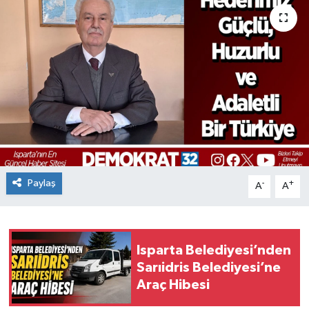
Paylaş
-
+
A
A
Isparta Belediyesi’nden
Sarıidris Belediyesi’ne
Araç Hibesi