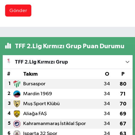
Gönder
TFF 2.Lig Kırmızı Grup Puan Durumu
TFF 2.Lig Kırmızı Grup
#
Takım
O
P
1
Bursaspor
34
80
2
Mardin 1969
34
71
3
Muş Sport Klübü
34
70
4
Aliağa FAŞ
34
69
5
Kahramanmaraş İstiklal Spor
34
67
6
Isparta 32 Spor
34
63