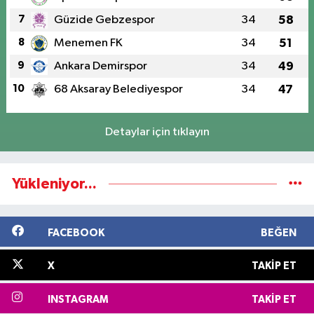
7
Güzide Gebzespor
34
58
8
Menemen FK
34
51
9
Ankara Demirspor
34
49
10
68 Aksaray Belediyespor
34
47
Detaylar için tıklayın
Yükleniyor...
FACEBOOK
BEĞEN
X
TAKIP ET
INSTAGRAM
TAKIP ET