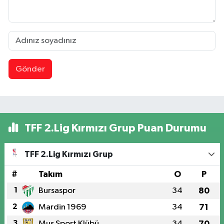
Gönder
TFF 2.Lig Kırmızı Grup Puan Durumu
TFF 2.Lig Kırmızı Grup
#
Takım
O
P
1
Bursaspor
34
80
2
Mardin 1969
34
71
3
Muş Sport Klübü
34
70