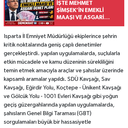
İŞTE MEHMET
ŞİMŞEK’İN EMEKLİ
MAAŞI VE ASGARİ
ÜCRET PLANI
Isparta İl Emniyet Müdürlüğü ekiplerince şehrin
kritik noktalarında geniş çaplı denetimler
gerçekleştirdi. yapılan uygulamalarda, suçlularla
etkin mücadele ve kamu düzeninin sürekliliğini
temin etmek amacıyla araçlar ve şahıslar üzerinde
kapsamlı aramalar yapıldı. SDÜ Kavşağı, Sav
Kavşağı, Eğirdir Yolu, Koçtepe - Ünikent Kavşağı
ve Gölcük Yolu - 1001 Evleri Kavşağı gibi yoğun
geçiş güzergahlarında yapılan uygulamalarda,
şahısların Genel Bilgi Taraması (GBT)
sorgulamaları büyük bir hassasiyetle