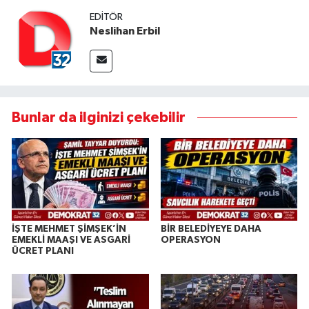
EDITÖR
Neslihan Erbil
Bunlar da ilginizi çekebilir
İŞTE MEHMET ŞİMŞEK’İN
BİR BELEDİYEYE DAHA
EMEKLİ MAAŞI VE ASGARİ
OPERASYON
ÜCRET PLANI