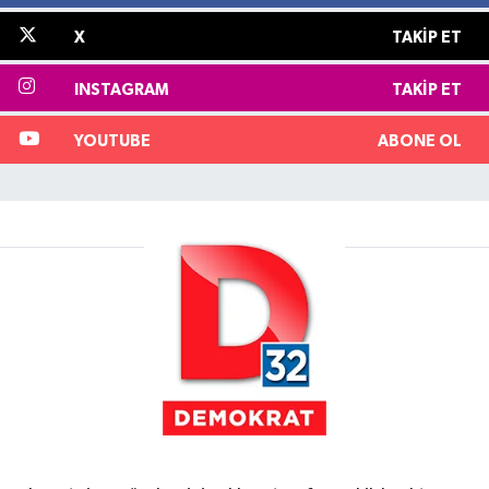
X
TAKIP ET
INSTAGRAM
TAKIP ET
YOUTUBE
ABONE OL