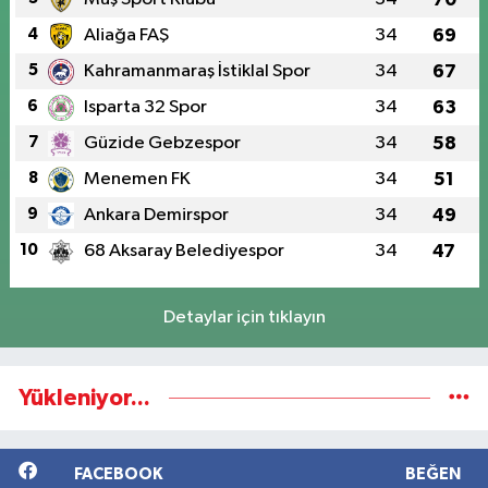
4
Aliağa FAŞ
34
69
5
Kahramanmaraş İstiklal Spor
34
67
6
Isparta 32 Spor
34
63
7
Güzide Gebzespor
34
58
8
Menemen FK
34
51
9
Ankara Demirspor
34
49
10
68 Aksaray Belediyespor
34
47
Detaylar için tıklayın
Yükleniyor...
FACEBOOK
BEĞEN