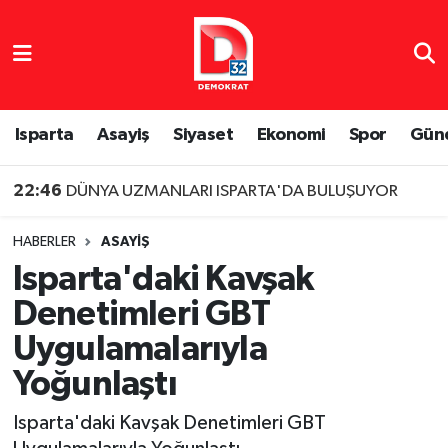
Isparta Nöbetçi Eczaneler
Isparta Hava Durumu
Isparta
Asayiş
Siyaset
Ekonomi
Spor
Gün
Isparta Namaz Vakitleri
22:46
DÜNYA UZMANLARI ISPARTA'DA BULUŞUYOR
Isparta Trafik Yoğunluk Haritası
HABERLER
ASAYIŞ
Isparta'daki Kavşak
Süper Lig Puan Durumu ve Fikstür
Denetimleri GBT
Tüm Manşetler
Uygulamalarıyla
Yoğunlaştı
Son Dakika Haberleri
Isparta'daki Kavşak Denetimleri GBT
Haber Arşivi