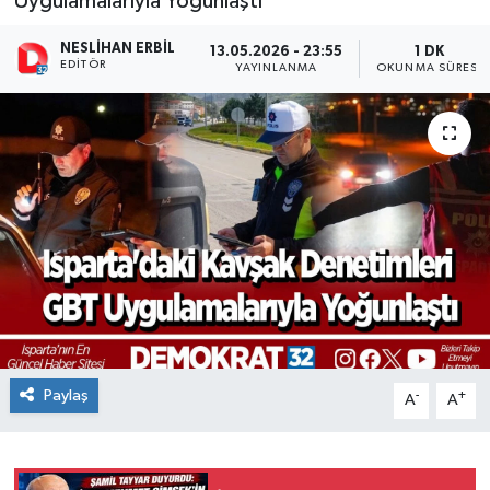
Uygulamalarıyla Yoğunlaştı
NESLIHAN ERBIL
13.05.2026 - 23:55
1 DK
EDITÖR
YAYINLANMA
OKUNMA SÜRESI
Paylaş
-
+
A
A